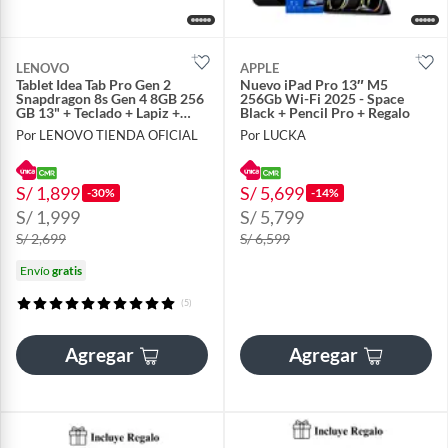
LENOVO
APPLE
Tablet Idea Tab Pro Gen 2
Nuevo iPad Pro 13″ M5
Snapdragon 8s Gen 4 8GB 256
256Gb Wi-Fi 2025 - Space
GB 13" + Teclado + Lapiz +
Black + Pencil Pro + Regalo
Garantía ADP ONE
Por LENOVO TIENDA OFICIAL
Por LUCKA
S/ 1,899
S/ 5,699
-30%
-14%
S/ 1,999
S/ 5,799
S/ 2,699
S/ 6,599
Envío
gratis
(5)
Agregar
Agregar