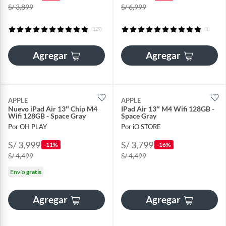
S/ 3,899
S/ 6,999
(129)
(1)
Agregar
Agregar
APPLE
APPLE
Nuevo iPad Air 13″ Chip M4
IPad Air 13″ M4 Wifi 128GB -
Wifi 128GB - Space Gray
Space Gray
Por OH PLAY
Por iO STORE
S/ 3,999
S/ 3,799
-11%
-16%
S/ 4,499
S/ 4,499
Envío
gratis
Agregar
Agregar