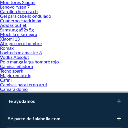
Monitores Xiaomi
Lenovo ryzen 7
Carolina herrera ch
Gel para cabello ondulado
Cuaderno cuadrimax
Adidas outlet
Samsung a52s 5g
Mochila nike negra
Xiaomi 13
Abrigo cuero hombre
Romax
Logitech mx master 3
Vodka Absolut
Polo manga larga hombre rojo
Camisa leñadora
Tecno spark
Magic remote lg
Cafini
Camisas para terno azul
Camara domo
Te ayudamos
Sé parte de falabella.com