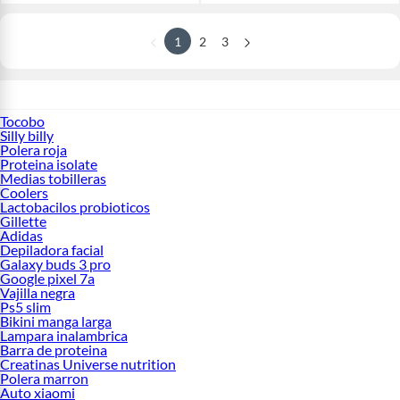
1
2
3
Tocobo
Silly billy
Polera roja
Proteina isolate
Medias tobilleras
Coolers
Lactobacilos probioticos
Gillette
Adidas
Depiladora facial
Galaxy buds 3 pro
Google pixel 7a
Vajilla negra
Ps5 slim
Bikini manga larga
Lampara inalambrica
Barra de proteina
Creatinas Universe nutrition
Polera marron
Auto xiaomi