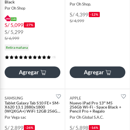
Black
Por Oh Shop.
Por Oh Shop
S/ 4,399
-12%
S/ 4,999
S/ 5,099
-27%
S/ 5,299
S/ 6,999
Retira mañana
(1)
Agregar
Agregar
SAMSUNG
APPLE
Tablet Galaxy Tab S10 FE+ SM-
Nuevo iPad Pro 13″ M5
X620 13.1 2880x1800
256Gb Wi-Fi - Space Black +
(WQXGA+) WiFi 12GB 256GB
Pencil Pro + Regalo
S-Pen Gris
Por Vega sac
Por Oh Global S.A.C.
S/ 2,899
S/ 5,898
-26%
-16%