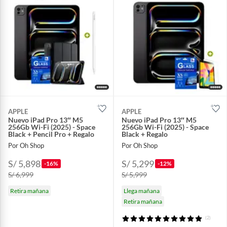
APPLE
APPLE
Nuevo iPad Pro 13″ M5
Nuevo iPad Pro 13″ M5
256Gb Wi-Fi (2025) - Space
256Gb Wi-Fi (2025) - Space
Black + Pencil Pro + Regalo
Black + Regalo
Por Oh Shop
Por Oh Shop
S/ 5,898
S/ 5,299
-16%
-12%
S/ 6,999
S/ 5,999
Retira mañana
Llega mañana
Retira mañana
(2)