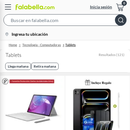
Inicia sesión
Search
Bar
location-
Ingresa tu ubicación
icon
Home
Tecnología - Computadoras
Tablets
Tablets
Resultados
(
121
)
Llega mañana
Retira mañana