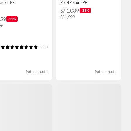
Jusper PE
Por 4P Store PE
S/ 1,089
-36%
S/ 1,699
559
-22%
19
(727)
Patrocinado
Patrocinado