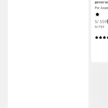
genera
Por Jusp
S/ 559
S/ 719