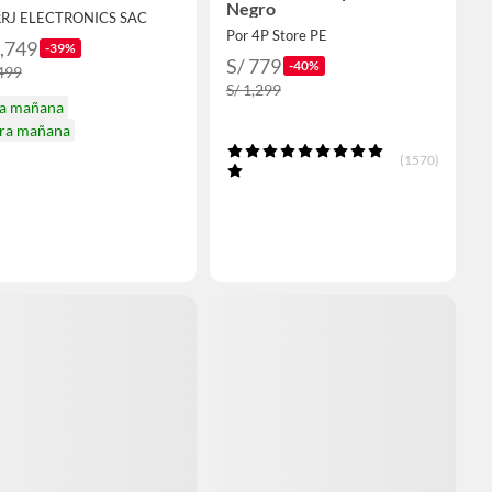
Negro
RRJ ELECTRONICS SAC
Por 4P Store PE
2,749
-39%
S/ 779
-40%
,499
S/ 1,299
ga mañana
ira mañana
(1570)