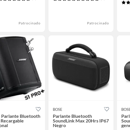
Patrocinado
Patrocinado
BOSE
BOS
 Parlante Bluetooth
Parlante Bluetooth
Parl
l Recargable
SoundLink Max 20Hrs IP67
Soun
onal
Negro
gen