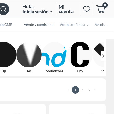
0
Hola
,
Mi
cuenta
Inicia sesión
eta CMR
Vende y comisiona
Venta telefónica
Ayuda
Dji
Jvc
Soundcore
Qcy
Sonos
1
2
3