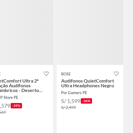
E
BOSE
etComfort Ultra 2ª
Audífonos QuietComfort
ação Audífonos
Ultra Headphones Negro
ámbricos - Deserto
Por Gamers PE
rado
4P Store PE
S/ 1,599
-36%
1,579
-39%
S/ 2,499
,569