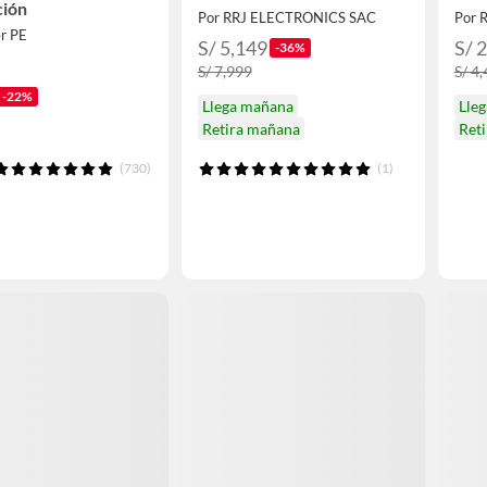
ción
Por RRJ ELECTRONICS SAC
Por 
er PE
S/ 5,149
S/ 
-36%
S/ 7,999
S/ 4
-22%
Llega mañana
Lle
Retira mañana
Ret
(730)
(1)