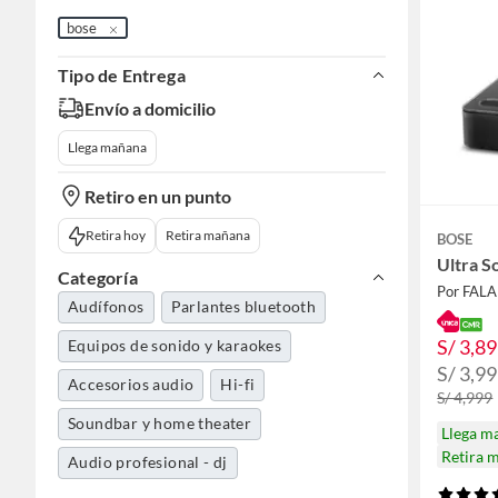
bose
Tipo de Entrega
Envío a domicilio
Llega mañana
Retiro en un punto
Retira hoy
Retira mañana
BOSE
Ultra S
Categoría
Por FAL
Audífonos
Parlantes bluetooth
S/ 3,8
Equipos de sonido y karaokes
S/ 3,9
Accesorios audio
Hi-fi
S/ 4,999
Soundbar y home theater
Llega m
Retira 
Audio profesional - dj