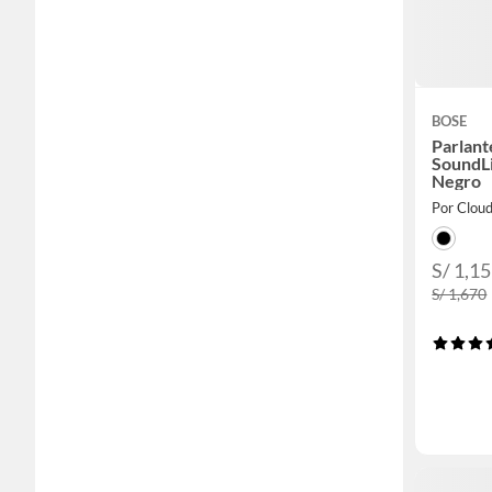
BOSE
Parlant
SoundLi
Negro
Por Clou
S/ 1,1
S/ 1,670