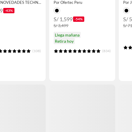
Por FULL NOVEDADES TECHNOLOGY E.I.R.L.
Por Ofertec Peru
Por 
49
-43%
S/ 1,599
S/ 
-54%
S/ 3,499
S/ 7
Llega mañana
Retira hoy
(108)
(834)