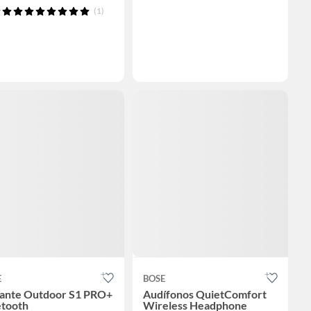
(1)
E
BOSE
lante Outdoor S1 PRO+
Audífonos QuietComfort
etooth
Wireless Headphone