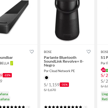
BOSE
BOS
oundbar
Parlante Bluetooth
S1 P
SoundLink Revolve+ II-
ABELLA
Por 
Negro
Por Cloud Network PE
99
S/ 
-22%
99
S/ 
S/ 1,159
-31%
S/ 3
S/ 1,670
añana
Lle
mañana
Reti
(1)
(1)