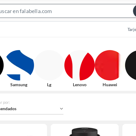
Search
Bar
Tarj
Samsung
Lg
Lenovo
Huawei
r por
:
endados