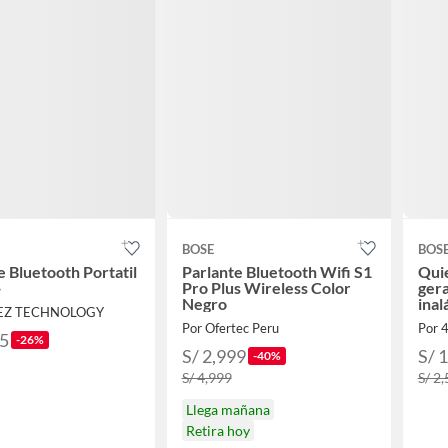
BOSE
BOS
e Bluetooth Portatil
Parlante Bluetooth Wifi S1
Qui
+
Pro Plus Wireless Color
ger
Negro
inal
DEZ TECHNOLOGY
dou
Por Ofertec Peru
Por 
15
-26%
S/ 2,999
S/ 
-40%
S/ 4,999
S/ 2
Llega mañana
Retira hoy