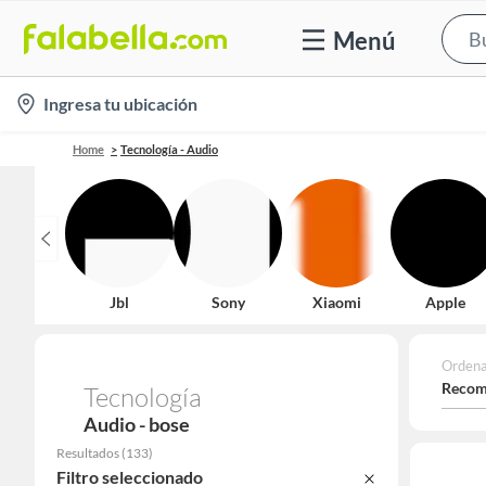
Menú
location-
Ingresa tu ubicación
icon
Home
Tecnología - Audio
Jbl
Sony
Xiaomi
Apple
Ordena
Recom
Tecnología
Audio - bose
Resultados
(
133
)
Filtro seleccionado