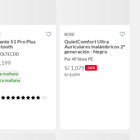
E
BOSE
ante S1 Pro Plus
QuietComfort Ultra
etooth
Auriculares inalámbricos 2ª
generación - Negro
 SOLTECDD
Por 4P Store PE
3,199
S/ 1,079
-36%
ga mañana
S/ 1,699
ira mañana
(6)