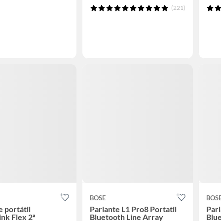
(221)
BOSE
BOS
e portátil
Parlante L1 Pro8 Portatil
Par
nk Flex 2ª
Bluetooth Line Array
Blu