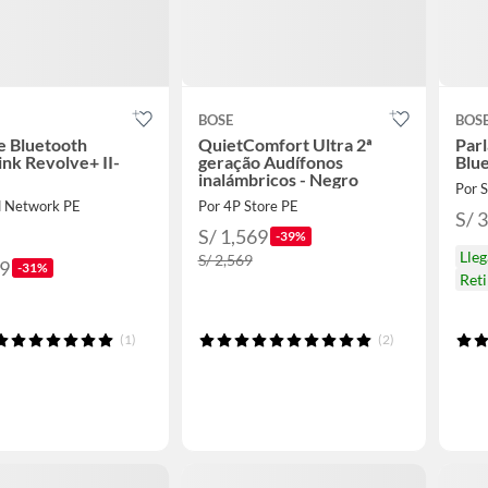
BOSE
BOS
e Bluetooth
QuietComfort Ultra 2ª
Parl
nk Revolve+ II-
geração Audífonos
Blu
inalámbricos - Negro
Por
d Network PE
Por 4P Store PE
S/ 
S/ 1,569
-39%
Lle
S/ 2,569
59
-31%
Ret
(1)
(2)