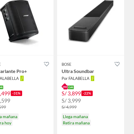
E
BOSE
arlante Pro+
Ultra Soundbar
FALABELLA
Por FALABELLA
2,499
S/ 3,899
-31%
-22%
2,599
S/ 3,999
,599
S/ 4,999
ga mañana
Llega mañana
ra hoy
Retira mañana