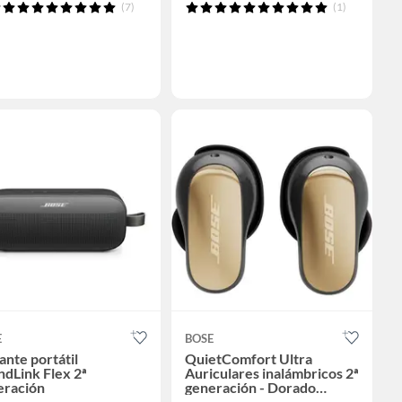
(7)
(1)
E
BOSE
ante portátil
QuietComfort Ultra
dLink Flex 2ª
Auriculares inalámbricos 2ª
eración
generación - Dorado
Desierto