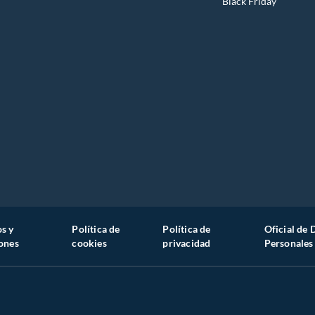
Black Friday
s y
Política de
Política de
Oficial de 
ones
cookies
privacidad
Personales