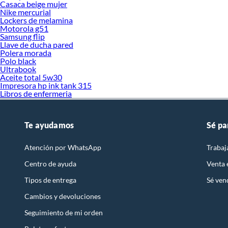
Casaca beige mujer
Nike mercurial
Lockers de melamina
Motorola g51
Samsung flip
Llave de ducha pared
Polera morada
Polo black
Ultrabook
Aceite total 5w30
Impresora hp ink tank 315
Libros de enfermeria
Te ayudamos
Sé pa
Atención por WhatsApp
Trabaj
Centro de ayuda
Venta
Tipos de entrega
Sé ven
Cambios y devoluciones
Seguimiento de mi orden