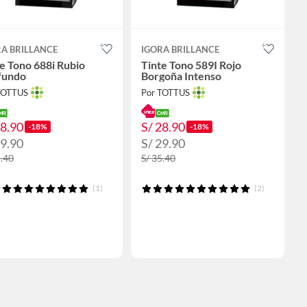
RA BRILLANCE
IGORA BRILLANCE
e Tono 688i Rubio
Tinte Tono 589I Rojo
fundo
Borgoña Intenso
TOTTUS
Por TOTTUS
28.90
S/ 28.90
-18%
-18%
29.90
S/ 29.90
5.40
S/ 35.40
(1)
(2)