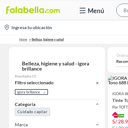
Menú
location-
Ingresa tu ubicación
icon
Home
Belleza, higiene y salud
Ordena
Recom
Belleza, higiene y salud - igora
brillance
Resultados
(
5
)
Filtro seleccionado
igora brillance
IGORA B
Tinte T
Categoría
Por TOT
Cuidado capilar
S/ 28.
Marca