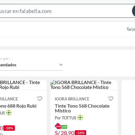
Search
Bar
Tarj
r por
:
endados
RILLANCE
IGORA BRILLANCE
ono 688 Rojo Rubi
Tinte Tono 568 Chocolate
Místico
TUS
Por TOTTUS
90
-18%
S/ 28.90
-18%