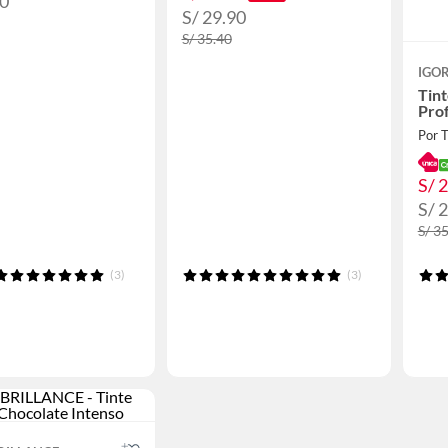
90
S/ 29.90
S/ 35.40
IGO
Tint
Pro
Por 
S/ 
S/ 
S/ 3
(3)
(3)