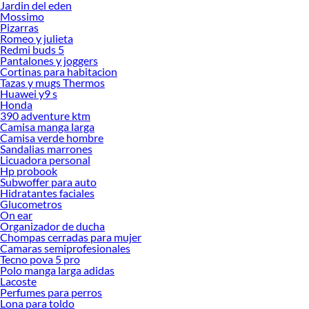
Jardin del eden
Mossimo
Pizarras
Romeo y julieta
Redmi buds 5
Pantalones y joggers
Cortinas para habitacion
Tazas y mugs Thermos
Huawei y9 s
Honda
390 adventure ktm
Camisa manga larga
Camisa verde hombre
Sandalias marrones
Licuadora personal
Hp probook
Subwoffer para auto
Hidratantes faciales
Glucometros
On ear
Organizador de ducha
Chompas cerradas para mujer
Camaras semiprofesionales
Tecno pova 5 pro
Polo manga larga adidas
Lacoste
Perfumes para perros
Lona para toldo