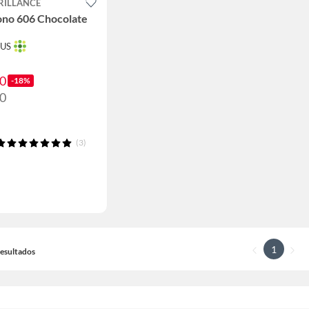
RILLANCE
ono 606 Chocolate
TUS
90
-18%
90
(3)
1
 Resultados