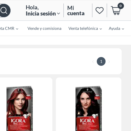
0
Hola
,
Mi
cuenta
Inicia sesión
eta CMR
Vende y comisiona
Venta telefónica
Ayuda
1