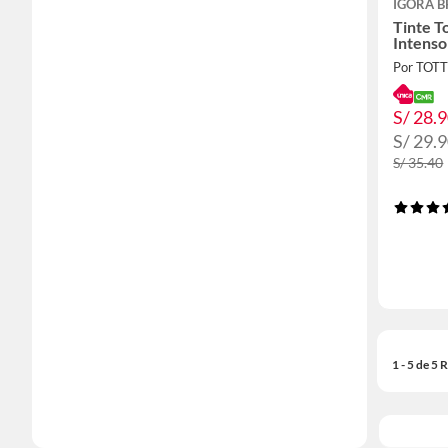
IGORA B
Tinte T
Intenso
Por TOT
S/ 28.
S/ 29.
S/ 35.40
1 - 5 de 5