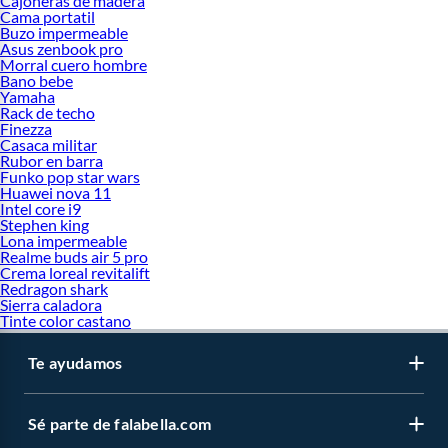
Cajoneras de madera
Cama portatil
Buzo impermeable
Asus zenbook pro
Morral cuero hombre
Bano bebe
Yamaha
Rack de techo
Finezza
Casaca militar
Rubor en barra
Funko pop star wars
Huawei nova 11
Intel core i9
Stephen king
Lona impermeable
Realme buds air 5 pro
Crema loreal revitalift
Redragon shark
Sierra caladora
Tinte color castano
Te ayudamos
Sé parte de falabella.com