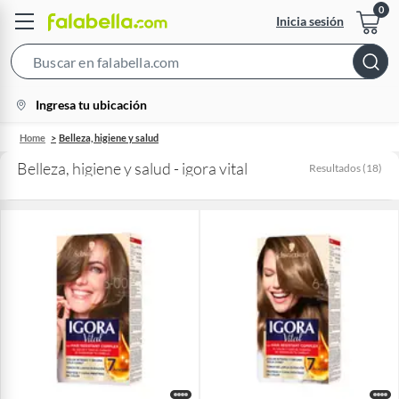
Inicia sesión
Search
Bar
location-
Ingresa tu ubicación
icon
Home
Belleza, higiene y salud
Belleza, higiene y salud - igora vital
Resultados
(
18
)