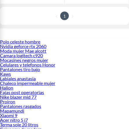
1
Polo celeste hombre
Nvidia geforce rtx 2060
Moda mujer Mae alcott
Camara logitech c920
Mocasines negros mujer
Celulares y telefonos Honor
Pantalones tiro bajo
Kaws
Labiales anastasia
Chaleco impermeable mujer
Halion
Fajas post operatorias
Nike blazer mid 77
Proiron
Pantalones rasgados
Mapamundi
Xiaomi 9
Acer nitro 5 i7
Terma sole 20 litros