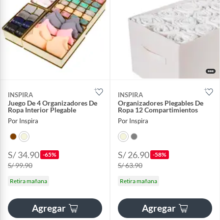
INSPIRA
INSPIRA
Juego De 4 Organizadores De
Organizadores Plegables De
Ropa Interior Plegable
Ropa 12 Compartimientos
Por Inspira
Por Inspira
S/ 34.90
S/ 26.90
-65%
-58%
S/ 99.90
S/ 63.90
Retira mañana
Retira mañana
Agregar
Agregar