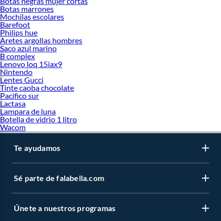
Botas negras mujer cortas
Botas marrones
Mochilas escolares
Barefoot
Philips hue
Aretes argollas hombres
Saco azul marino
B complex
Lenovo loq 15iax9
Nintendo
Lentes Gucci
Tinte caoba chocolate
Pacifico sur
Lactasa
Lampara de luna
Botella de vidrio 1 litro
Wacom
Te ayudamos
Sé parte de falabella.com
Únete a nuestros programas