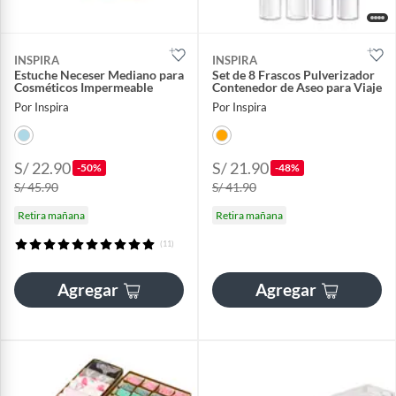
INSPIRA
INSPIRA
Estuche Neceser Mediano para
Set de 8 Frascos Pulverizador
Cosméticos Impermeable
Contenedor de Aseo para Viaje
Por Inspira
Por Inspira
S/ 22.90
S/ 21.90
-50%
-48%
S/ 45.90
S/ 41.90
Retira mañana
Retira mañana
(11)
Agregar
Agregar