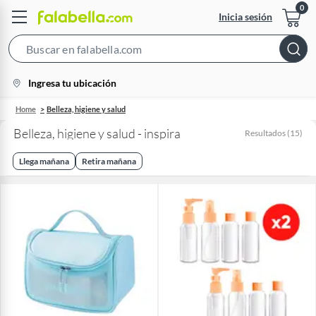
Inicia sesión
Search
Bar
location-
Ingresa tu ubicación
icon
Home
Belleza, higiene y salud
Belleza, higiene y salud - inspira
Resultados
(
15
)
Llega mañana
Retira mañana