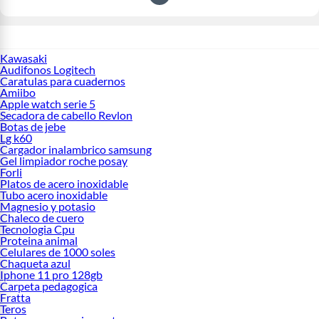
Kawasaki
Audifonos Logitech
Caratulas para cuadernos
Amiibo
Apple watch serie 5
Secadora de cabello Revlon
Botas de jebe
Lg k60
Cargador inalambrico samsung
Gel limpiador roche posay
Forli
Platos de acero inoxidable
Tubo acero inoxidable
Magnesio y potasio
Chaleco de cuero
Tecnologia Cpu
Proteina animal
Celulares de 1000 soles
Chaqueta azul
Iphone 11 pro 128gb
Carpeta pedagogica
Fratta
Teros