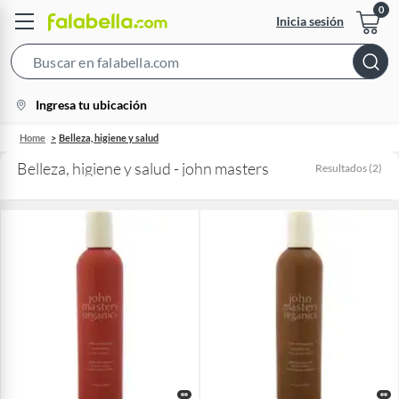
Inicia sesión
Search
Bar
location-
Ingresa tu ubicación
icon
Home
Belleza, higiene y salud
Belleza, higiene y salud - john masters
Resultados
(
2
)