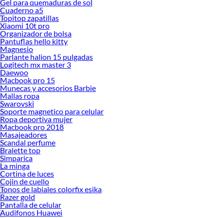
Gel para quemaduras de sol
Cuaderno a5
Topitop zapatillas
Xiaomi 10t pro
Organizador de bolsa
Pantuflas hello kitty
Magnesio
Parlante halion 15 pulgadas
Logitech mx master 3
Daewoo
Macbook pro 15
Munecas y accesorios Barbie
Mallas ropa
Swarovski
Soporte magnetico para celular
Ropa deportiva mujer
Macbook pro 2018
Masajeadores
Scandal perfume
Bralette top
Simparica
La minga
Cortina de luces
Cojin de cuello
Tonos de labiales colorfix esika
Razer gold
Pantalla de celular
Audifonos Huawei