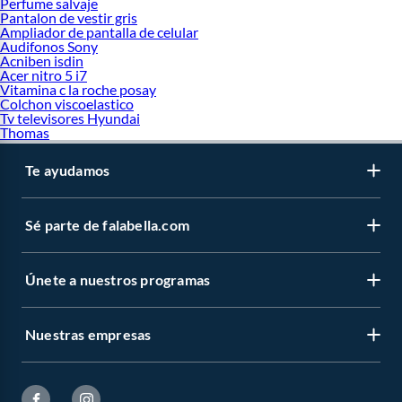
Perfume salvaje
Pantalon de vestir gris
Ampliador de pantalla de celular
Audifonos Sony
Acniben isdin
Acer nitro 5 i7
Vitamina c la roche posay
Colchon viscoelastico
Tv televisores Hyundai
Thomas
Te ayudamos
Sé parte de falabella.com
Únete a nuestros programas
Nuestras empresas