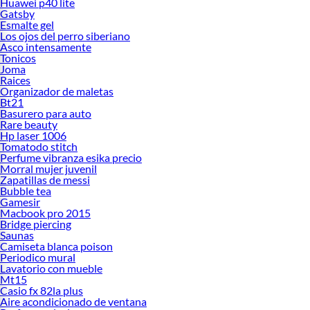
Huawei p40 lite
Gatsby
Esmalte gel
Los ojos del perro siberiano
Asco intensamente
Tonicos
Joma
Raices
Organizador de maletas
Bt21
Basurero para auto
Rare beauty
Hp laser 1006
Tomatodo stitch
Perfume vibranza esika precio
Morral mujer juvenil
Zapatillas de messi
Bubble tea
Gamesir
Macbook pro 2015
Bridge piercing
Saunas
Camiseta blanca poison
Periodico mural
Lavatorio con mueble
Mt15
Casio fx 82la plus
Aire acondicionado de ventana