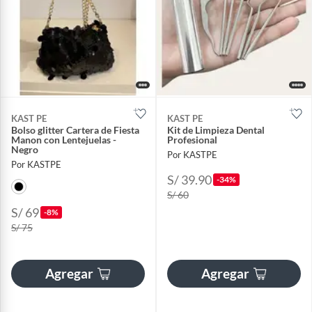
KAST PE
KAST PE
Bolso glitter Cartera de Fiesta
Kit de Limpieza Dental
Manon con Lentejuelas -
Profesional
Negro
Por KASTPE
Por KASTPE
S/ 39.90
-34%
S/ 60
S/ 69
-8%
S/ 75
Agregar
Agregar