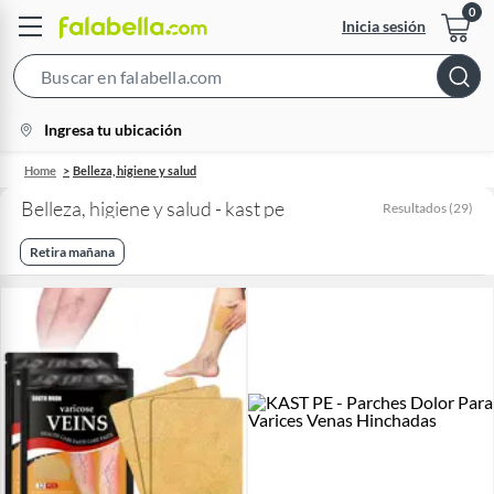
Inicia sesión
Search
Bar
location-
Ingresa tu ubicación
icon
Home
Belleza, higiene y salud
Belleza, higiene y salud - kast pe
Resultados
(
29
)
Retira mañana