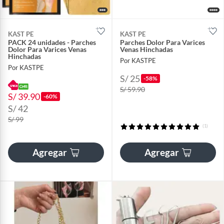
KAST PE
KAST PE
PACK 24 unidades - Parches
Parches Dolor Para Varices
Dolor Para Varices Venas
Venas Hinchadas
Hinchadas
Por KASTPE
Por KASTPE
S/ 25
-58%
S/ 59.90
S/ 39.90
-60%
S/ 42
S/ 99
(1)
Agregar
Agregar