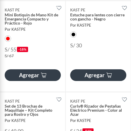
KAST PE
KAST PE
Mini Botiquin de Mano Kit de
Estuche para lentes con cierre
Emergencia Compacto y
con gancho - Negro
Práctico - Rojo
Por KASTPE
Por KASTPE
S/ 30
S/ 55
-18%
S/ 67
Agregar
Agregar
KAST PE
KAST PE
Set de 13 Brochas de
Curly® Rizador de Pestañas
Maquillaje – Kit Completo
Eléctrico Premium - Color al
para Rostro y Ojos
Azar
Por KASTPE
Por KASTPE
-51%