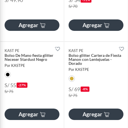
S/ 49.90
S/ 34
S/ 70
Agregar
Agregar
KAST PE
KAST PE
Bolso De Mano fiesta glitter
Bolso glitter Cartera de Fiesta
Neceser Stardust Negro
Manon con Lentejuelas -
Dorado
Por KASTPE
Por KASTPE
S/ 55
-27%
S/ 69
-8%
S/ 75
S/ 75
Agregar
Agregar