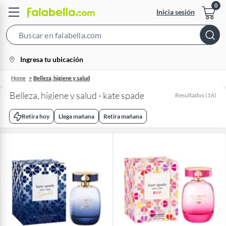
Inicia sesión
Search
Bar
location-
Ingresa tu ubicación
icon
Home
Belleza, higiene y salud
Belleza, higiene y salud - kate spade
Resultados
(
16
)
Retira hoy
Llega mañana
Retira mañana