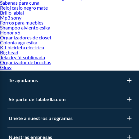
Sabanas para cuna
Reloj casio negro mate
Brillo labial
Mp3 sony
Forros para muebles
Shampoo alviento esika
Honor x6
Organizadores de closet
Colonia agu esika
Kit bicicleta electrica
Big head
Tela dry fit sublimada
Organizador de brochas
Glow
Te ayudamos
Sé parte de falabella.com
Únete a nuestros programas
Nuestras empresas