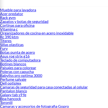
Mueble para lavadora
Acer predator
Rack gym
Zapatos y botas de seguridad
Cortinas para oficina
Vitamina c
Organizadores de cocina en acero inoxidable
Rc 390 ktm
Titeres
Sillas plasticas
Fury
Botas punta de acero
Asus rog strix g16
Teclado de computadora
Botines blancos
Paisajes para colorear
Poleras con capucha
Babyliss pro optima 3000
Perfume salvaje
Dell optiplex
Camaras de seguridad para casa conectadas al celular
Pantalon blanco
Galaxy tab s9 fe
Boa hancock
Toronjil
Camaras y accesorios de fotografia Gopro