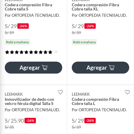
Codera compresión Fibra
Codera compresión Fibra
Cobre talla S
Cobre talla XL
Por ORTOPEDIA TECNISALUD.
Por ORTOPEDIA TECNISALUD.
S/ 29
S/ 29
-26%
-26%
S/ 39
S/ 39
Retira mañana
Retira mañana
(2)
Agregar
Agregar
LEEMARK
LEEMARK
Inmovilizador de dedo con
Codera compresión Fibra
velcro férula digital Talla S
Cobre talla L
Por ORTOPEDIA TECNISALUD.
Por ORTOPEDIA TECNISALUD.
S/ 25.90
S/ 29
-26%
-26%
S/ 35
S/ 39