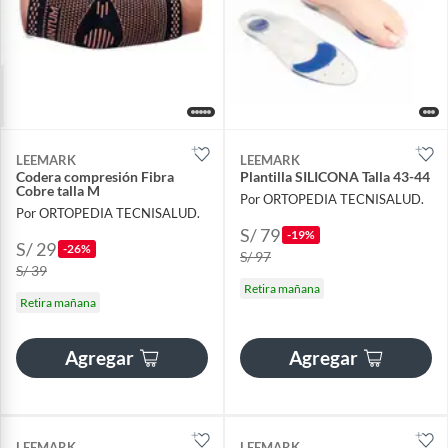
LEEMARK
LEEMARK
Codera compresión Fibra
Plantilla SILICONA Talla 43-44
Cobre talla M
Por ORTOPEDIA TECNISALUD.
Por ORTOPEDIA TECNISALUD.
S/ 79
-19%
S/ 29
-26%
S/ 97
S/ 39
Retira mañana
Retira mañana
Agregar
Agregar
LEEMARK
LEEMARK