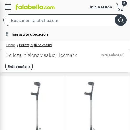
Inicia sesión
Search
Bar
location-
Ingresa tu ubicación
icon
Home
Belleza, higiene y salud
Belleza, higiene y salud - leemark
Resultados
(
18
)
Retira mañana