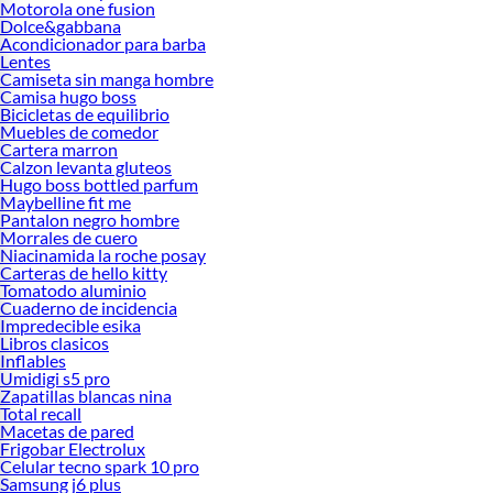
Motorola one fusion
Dolce&gabbana
Acondicionador para barba
Lentes
Camiseta sin manga hombre
Camisa hugo boss
Bicicletas de equilibrio
Muebles de comedor
Cartera marron
Calzon levanta gluteos
Hugo boss bottled parfum
Maybelline fit me
Pantalon negro hombre
Morrales de cuero
Niacinamida la roche posay
Carteras de hello kitty
Tomatodo aluminio
Cuaderno de incidencia
Impredecible esika
Libros clasicos
Inflables
Umidigi s5 pro
Zapatillas blancas nina
Total recall
Macetas de pared
Frigobar Electrolux
Celular tecno spark 10 pro
Samsung j6 plus