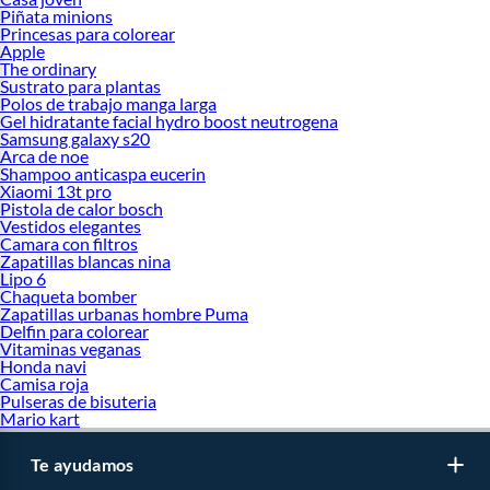
Piñata minions
Princesas para colorear
Apple
The ordinary
Sustrato para plantas
Polos de trabajo manga larga
Gel hidratante facial hydro boost neutrogena
Samsung galaxy s20
Arca de noe
Shampoo anticaspa eucerin
Xiaomi 13t pro
Pistola de calor bosch
Vestidos elegantes
Camara con filtros
Zapatillas blancas nina
Lipo 6
Chaqueta bomber
Zapatillas urbanas hombre Puma
Delfin para colorear
Vitaminas veganas
Honda navi
Camisa roja
Pulseras de bisuteria
Mario kart
Te ayudamos