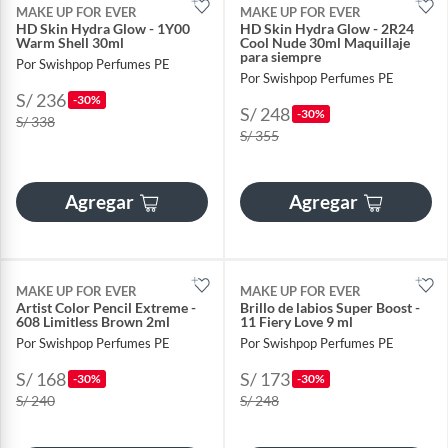
MAKE UP FOR EVER
MAKE UP FOR EVER
HD Skin Hydra Glow - 1Y00
HD Skin Hydra Glow - 2R24
Warm Shell 30ml
Cool Nude 30ml Maquillaje
para siempre
Por Swishpop Perfumes PE
Por Swishpop Perfumes PE
S/ 236
-30%
S/ 248
-30%
S/ 338
S/ 355
Agregar
Agregar
MAKE UP FOR EVER
MAKE UP FOR EVER
Artist Color Pencil Extreme -
Brillo de labios Super Boost -
608 Limitless Brown 2ml
11 Fiery Love 9 ml
Por Swishpop Perfumes PE
Por Swishpop Perfumes PE
S/ 168
S/ 173
-30%
-30%
S/ 240
S/ 248