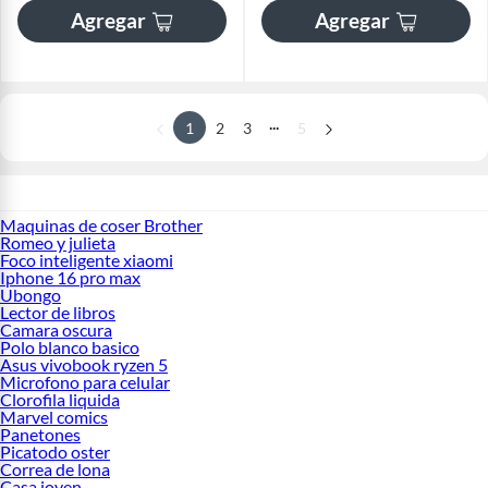
Agregar
Agregar
...
1
2
3
5
Maquinas de coser Brother
Romeo y julieta
Foco inteligente xiaomi
Iphone 16 pro max
Ubongo
Lector de libros
Camara oscura
Polo blanco basico
Asus vivobook ryzen 5
Microfono para celular
Clorofila liquida
Marvel comics
Panetones
Picatodo oster
Correa de lona
Casa joven