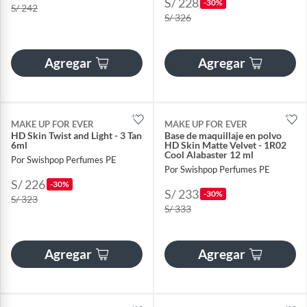
S/ 228
-30%
S/ 242
S/ 326
Agregar
Agregar
MAKE UP FOR EVER
MAKE UP FOR EVER
HD Skin Twist and Light - 3 Tan
Base de maquillaje en polvo
6ml
HD Skin Matte Velvet - 1R02
Cool Alabaster 12 ml
Por Swishpop Perfumes PE
Por Swishpop Perfumes PE
S/ 226
-30%
S/ 233
-30%
S/ 323
S/ 333
Agregar
Agregar