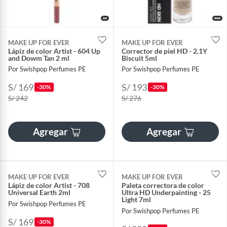
MAKE UP FOR EVER
MAKE UP FOR EVER
Lápiz de color Artist - 604 Up
Corrector de piel HD - 2.1Y
and Dowm Tan 2 ml
Biscuit 5ml
Por Swishpop Perfumes PE
Por Swishpop Perfumes PE
S/ 169
S/ 193
-30%
-30%
S/ 242
S/ 276
Agregar
Agregar
MAKE UP FOR EVER
MAKE UP FOR EVER
Lápiz de color Artist - 708
Paleta correctora de color
Universal Earth 2ml
Ultra HD Underpainting - 25
Light 7ml
Por Swishpop Perfumes PE
Por Swishpop Perfumes PE
S/ 169
-30%