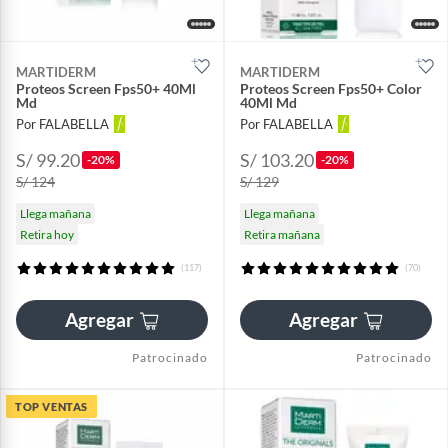
MARTIDERM
MARTIDERM
Proteos Screen Fps50+ 40Ml
Proteos Screen Fps50+ Color
Md
40Ml Md
Por FALABELLA
Por FALABELLA
S/ 99.20
S/ 103.20
-20%
-20%
S/ 124
S/ 129
Llega mañana
Llega mañana
Retira hoy
Retira mañana
(117)
(70)
Agregar
Agregar
Patrocinado
Patrocinado
TOP VENTAS