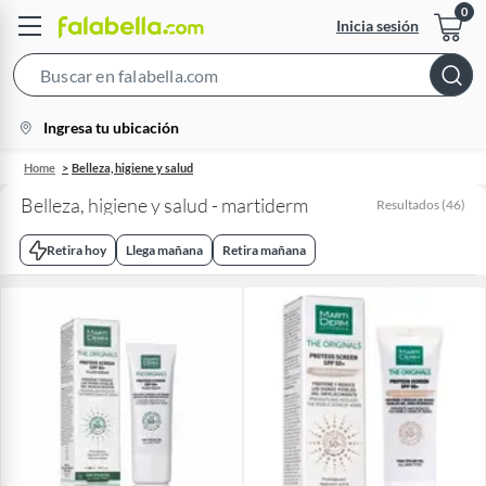
Inicia sesión
Search
Bar
location-
Ingresa tu ubicación
icon
Home
Belleza, higiene y salud
Belleza, higiene y salud - martiderm
Resultados
(
46
)
Retira hoy
Llega mañana
Retira mañana