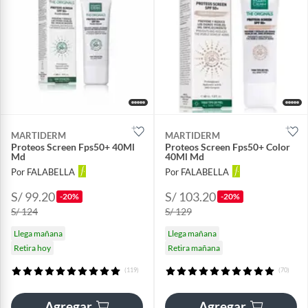
MARTIDERM
MARTIDERM
Proteos Screen Fps50+ 40Ml
Proteos Screen Fps50+ Color
Md
40Ml Md
Por FALABELLA
Por FALABELLA
S/ 99.20
S/ 103.20
-20%
-20%
S/ 124
S/ 129
Llega mañana
Llega mañana
Retira hoy
Retira mañana
(119)
(70)
Agregar
Agregar