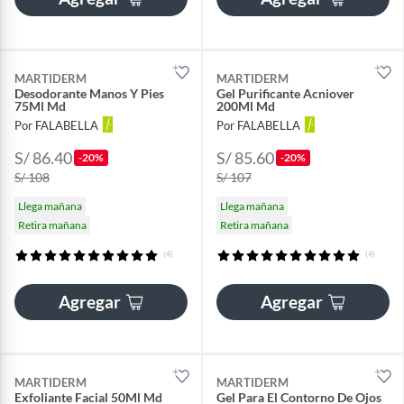
MARTIDERM
MARTIDERM
Desodorante Manos Y Pies
Gel Purificante Acniover
75Ml Md
200Ml Md
Por FALABELLA
Por FALABELLA
S/ 86.40
S/ 85.60
-20%
-20%
S/ 108
S/ 107
Llega mañana
Llega mañana
Retira mañana
Retira mañana
(4)
(4)
Agregar
Agregar
MARTIDERM
MARTIDERM
Exfoliante Facial 50Ml Md
Gel Para El Contorno De Ojos