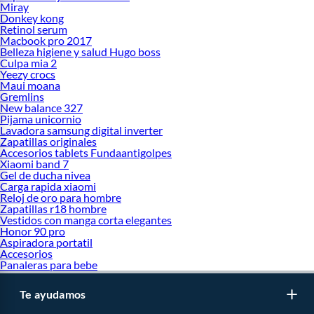
Miray
Donkey kong
Retinol serum
Macbook pro 2017
Belleza higiene y salud Hugo boss
Culpa mia 2
Yeezy crocs
Maui moana
Gremlins
New balance 327
Pijama unicornio
Lavadora samsung digital inverter
Zapatillas originales
Accesorios tablets Fundaantigolpes
Xiaomi band 7
Gel de ducha nivea
Carga rapida xiaomi
Reloj de oro para hombre
Zapatillas r18 hombre
Vestidos con manga corta elegantes
Honor 90 pro
Aspiradora portatil
Accesorios
Panaleras para bebe
Te ayudamos