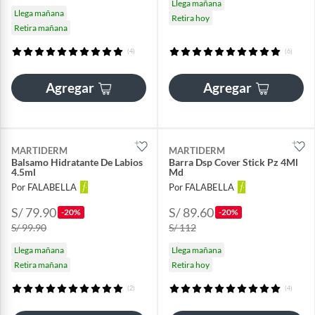
Llega mañana
Llega mañana
Retira hoy
Retira mañana
(4)
(6)
Agregar
Agregar
MARTIDERM
MARTIDERM
Balsamo Hidratante De Labios
Barra Dsp Cover Stick Pz 4Ml
4.5ml
Md
Por FALABELLA
Por FALABELLA
S/ 79.90
S/ 89.60
-20%
-20%
S/ 99.90
S/ 112
Llega mañana
Llega mañana
Retira mañana
Retira hoy
(2)
(4)