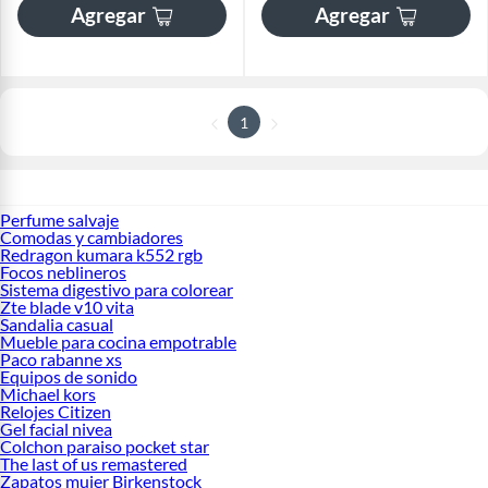
Agregar
Agregar
1
Perfume salvaje
Comodas y cambiadores
Redragon kumara k552 rgb
Focos neblineros
Sistema digestivo para colorear
Zte blade v10 vita
Sandalia casual
Mueble para cocina empotrable
Paco rabanne xs
Equipos de sonido
Michael kors
Relojes Citizen
Gel facial nivea
Colchon paraiso pocket star
The last of us remastered
Zapatos mujer Birkenstock