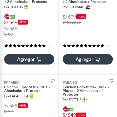
+ 2 Almohadas + Protector
+ 2 Almohadas + Protector
Por TOTTUS
Por SODIMAC
S/ 609
-45%
S/ 549
-37%
S/ 1,099.90
S/ 569
S/ 869
(15)
(12)
Agregar
Agregar
PARAISO
PARAISO
Colchón Super Star 2 Plz + 2
Colchon Pocket Max Black 2
Almohadas + Protector
Plazas + 2 Almohadas + 1
Protector
Por FALABELLA
Por TOTTUS
S/ 589
-40%
S/ 979
S/ 549
-29%