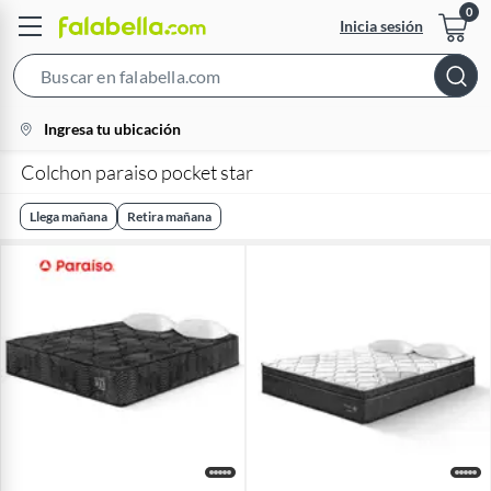
Inicia sesión
Search
Bar
location-
Ingresa tu ubicación
icon
Colchon paraiso pocket star
Llega mañana
Retira mañana