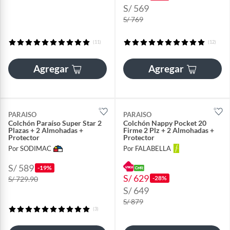
S/ 569
S/ 769
(11)
(12)
Agregar
Agregar
PARAISO
PARAISO
Colchón Paraíso Super Star 2
Colchón Nappy Pocket 20
Plazas + 2 Almohadas +
Firme 2 Plz + 2 Almohadas +
Protector
Protector
Por SODIMAC
Por FALABELLA
S/ 589
-19%
S/ 629
-28%
S/ 729.90
S/ 649
S/ 879
(3)