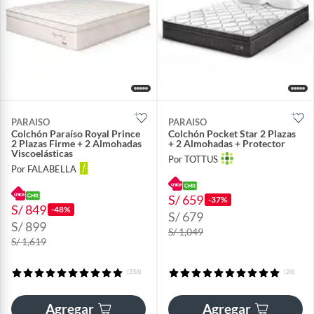
PARAISO
PARAISO
Colchón Paraíso Royal Prince
Colchón Pocket Star 2 Plazas
2 Plazas Firme + 2 Almohadas
+ 2 Almohadas + Protector
Viscoelásticas
Por TOTTUS
Por FALABELLA
S/ 659
-37%
S/ 849
-48%
S/ 679
S/ 899
S/ 1,049
S/ 1,619
(236)
(26)
Agregar
Agregar