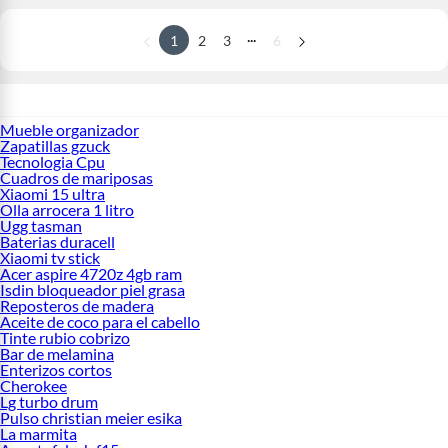
...
1
2
3
6
Mueble organizador
Zapatillas gzuck
Tecnologia Cpu
Cuadros de mariposas
Xiaomi 15 ultra
Olla arrocera 1 litro
Ugg tasman
Baterias duracell
Xiaomi tv stick
Acer aspire 4720z 4gb ram
Isdin bloqueador piel grasa
Reposteros de madera
Aceite de coco para el cabello
Tinte rubio cobrizo
Bar de melamina
Enterizos cortos
Cherokee
Lg turbo drum
Pulso christian meier esika
La marmita