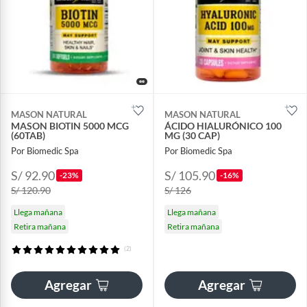
MASON NATURAL
MASON NATURAL
MASON BIOTIN 5000 MCG
ÁCIDO HIALURÓNICO 100
(60TAB)
MG (30 CAP)
Por Biomedic Spa
Por Biomedic Spa
S/ 92.90
S/ 105.90
-23%
-16%
S/ 120.90
S/ 126
Llega mañana
Llega mañana
Retira mañana
Retira mañana
(2)
Agregar
Agregar