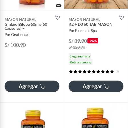
MASON NATURAL
MASON NATURAL
Ginkgo Biloba 60mg (60
K2 + D3 60 TAB MASON
Cápsulas) –
Por Biomedic Spa
Por Geatienda
S/ 89.90
-26%
S/ 100.90
S/ 120.90
Llega mañana
Retira mañana
(1)
Agregar
Agregar