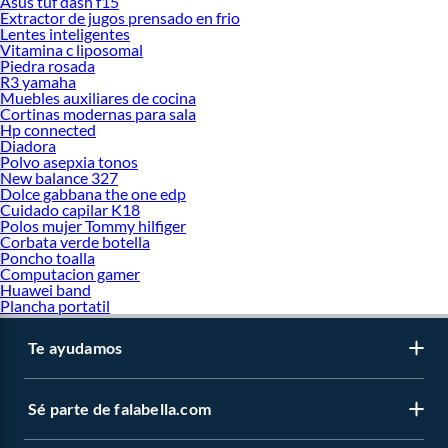
Asus tuf dash f15
Extractor de jugos prensado en frio
Lentes inteligentes
Vitamina c liposomal
Piedra rosada
R3 yamaha
Muebles auxiliares de cocina
Cortinas modernas para sala
Hp connected
Diadora
Polvo asepxia tonos
New balance 327
Dolce gabbana the one edp
Cuidado capilar K18
Polos mujer Tommy hilfiger
Corbata verde botella
Poncho toalla
Computacion gamer
Huawei band
Plancha portatil
Te ayudamos
Sé parte de falabella.com