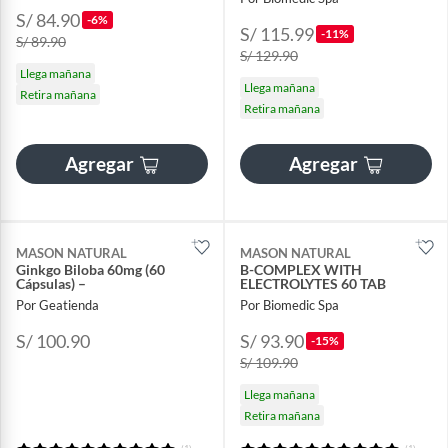
S/ 84.90
-6%
S/ 115.99
-11%
S/ 89.90
S/ 129.90
Llega mañana
Llega mañana
Retira mañana
Retira mañana
Agregar
Agregar
MASON NATURAL
MASON NATURAL
Ginkgo Biloba 60mg (60
B-COMPLEX WITH
Cápsulas) –
ELECTROLYTES 60 TAB
Por Geatienda
Por Biomedic Spa
S/ 100.90
S/ 93.90
-15%
S/ 109.90
Llega mañana
Retira mañana