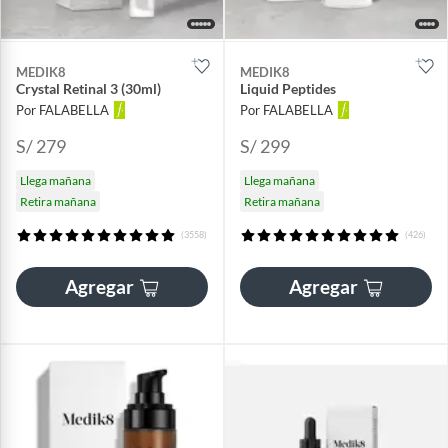
MEDIK8
MEDIK8
Crystal Retinal 3 (30ml)
Liquid Peptides
Por FALABELLA
Por FALABELLA
S/ 279
S/ 299
Llega mañana
Llega mañana
Retira mañana
Retira mañana
(3558)
(426)
Agregar
Agregar