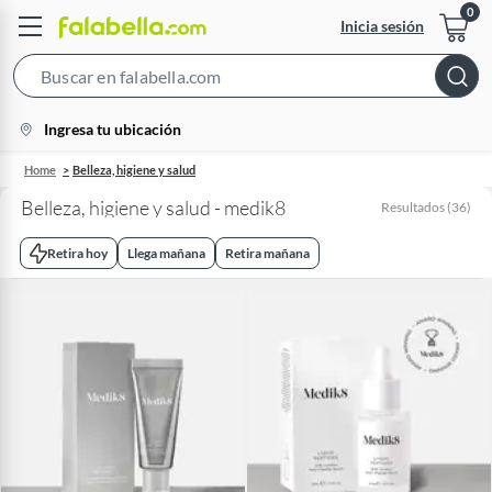
Inicia sesión
Search
Bar
location-
Ingresa tu ubicación
icon
Home
Belleza, higiene y salud
Belleza, higiene y salud - medik8
Resultados
(
36
)
Retira hoy
Llega mañana
Retira mañana