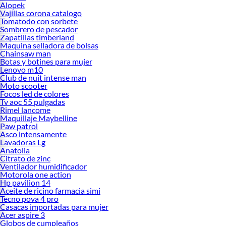
Alopek
Vajillas corona catalogo
Tomatodo con sorbete
Sombrero de pescador
Zapatillas timberland
Maquina selladora de bolsas
Chainsaw man
Botas y botines para mujer
Lenovo m10
Club de nuit intense man
Moto scooter
Focos led de colores
Tv aoc 55 pulgadas
Rimel lancome
Maquillaje Maybelline
Paw patrol
Asco intensamente
Lavadoras Lg
Anatolia
Citrato de zinc
Ventilador humidificador
Motorola one action
Hp pavilion 14
Aceite de ricino farmacia simi
Tecno pova 4 pro
Casacas importadas para mujer
Acer aspire 3
Globos de cumpleaños