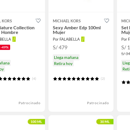
L KORS
MICHAEL KORS
MIC
iature Collection
Sexy Amber Edp 100ml
Set 
y Hombre
Mujer
Muj
ABELLA
Por FALABELLA
Por 
S/ 479
S/ 
-49%
S/ 3
Llega mañana
añana
Lle
Retira hoy
hoy
Reti
(4)
(2)
Patrocinado
Patrocinado