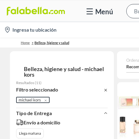
Menú
location-
Ingresa tu ubicación
icon
Home
Belleza, higiene y salud
Ordena
Recom
Belleza, higiene y salud - michael
kors
Resultados
(
11
)
Filtro seleccionado
michael kors
Tipo de Entrega
Envío a domicilio
Llega mañana