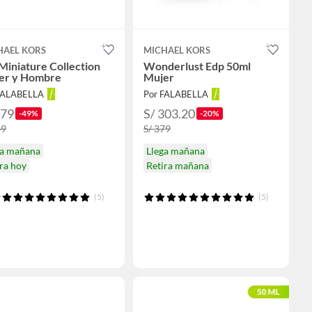
HAEL KORS
MICHAEL KORS
Miniature Collection
Wonderlust Edp 50ml
er y Hombre
Mujer
FALABELLA
Por FALABELLA
179
S/ 303.20
-49%
-20%
49
S/ 379
ga mañana
Llega mañana
ra hoy
Retira mañana
(5)
(5)