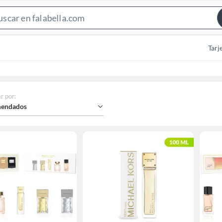
Search
Bar
Tarj
r por
:
endados