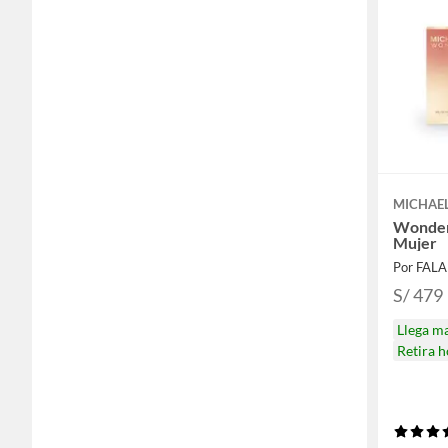
MICHAE
Wonder
Mujer
Por FAL
S/ 479
Llega m
Retira 