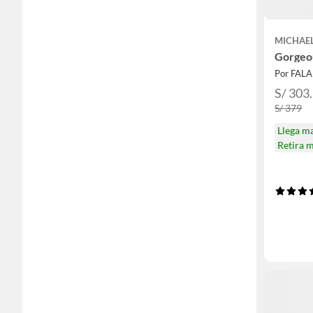
MICHAE
Gorgeo
Por FAL
S/ 303
S/ 379
Llega m
Retira 