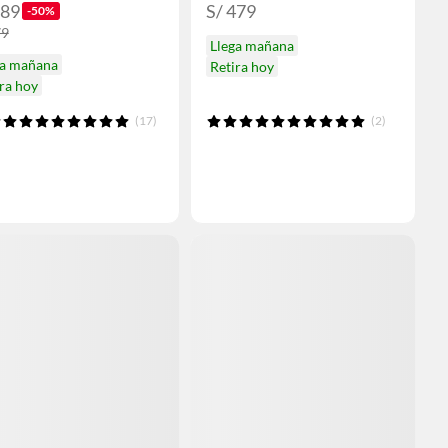
189
S/ 479
-50%
79
Llega mañana
ga mañana
Retira hoy
ra hoy
(17)
(2)