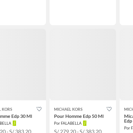
L KORS
MICHAEL KORS
MIC
emme Edp 30 Ml
Pour Homme Edp 50 Ml
Mic
Edp
ABELLA
Por FALABELLA
Por 
20 - S/ 383.20
S/ 279.20 - S/ 383.20