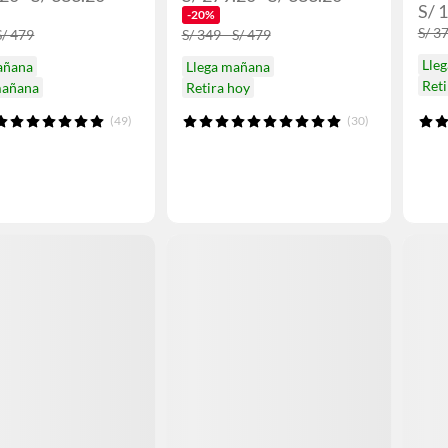
S/ 
-20%
S/ 3
S/ 479
S/ 349 - S/ 479
Lle
añana
Llega mañana
Reti
mañana
Retira hoy
(49)
(30)