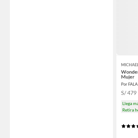
MICHAE
Wonder
Mujer
Por FAL
S/ 479
Llega m
Retira 