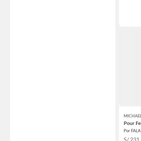
MICHAE
Pour F
Por FAL
S/ 231.