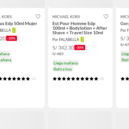
L KORS
MICHAEL KORS
MIC
us Edp 50ml Mujer
Est Pour Homme Edp
Gor
100ml + Bodylotion + After
ABELLA
Por 
Shave + Travel Size 10ml
.20
S/ 
-20%
Por FALABELLA
S/ 4
S/ 342.30
-30%
añana
S/ 489
Lle
mañana
Reti
Llega mañana
Retira hoy
(2)
(8)