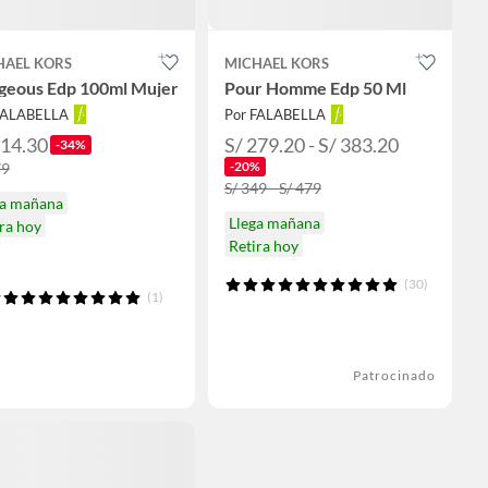
HAEL KORS
MICHAEL KORS
geous Edp 100ml Mujer
Pour Homme Edp 50 Ml
FALABELLA
Por FALABELLA
314.30
S/ 279.20 - S/ 383.20
-34%
-20%
79
S/ 349 - S/ 479
ga mañana
Llega mañana
ra hoy
Retira hoy
(30)
(1)
Patrocinado