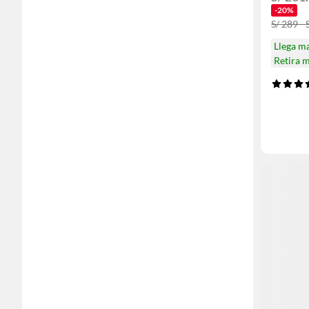
-20%
S/ 289 - 
Llega m
Retira 