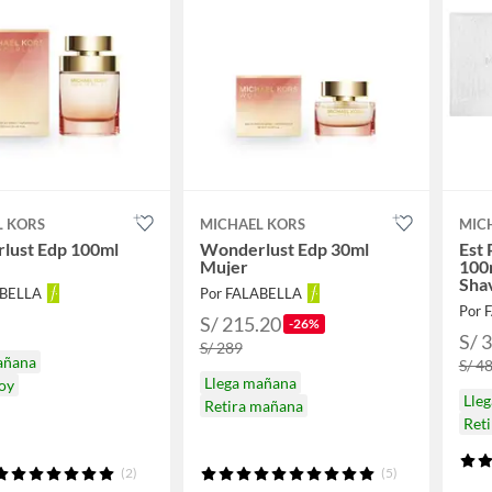
L KORS
MICHAEL KORS
MIC
lust Edp 100ml
Wonderlust Edp 30ml
Est
Mujer
100m
Shav
ABELLA
Por FALABELLA
Por 
S/ 215.20
-26%
S/ 
S/ 289
añana
S/ 4
Llega mañana
hoy
Lle
Retira mañana
Reti
(2)
(5)