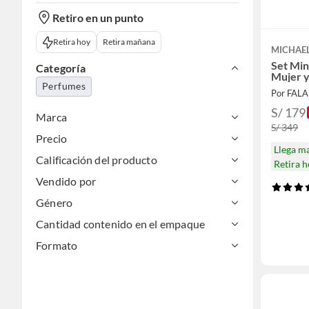
Retiro en un punto
Retira hoy
Retira mañana
MICHAE
Set Min
Categoría
Mujer 
Perfumes
Por FAL
S/ 179
Marca
S/ 349
Precio
Llega m
Calificación del producto
Retira 
Vendido por
Género
Cantidad contenido en el empaque
Formato