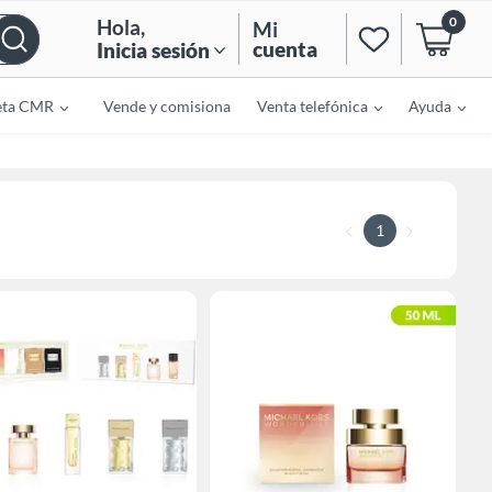
0
Hola
,
Mi
cuenta
Inicia sesión
eta CMR
Vende y comisiona
Venta telefónica
Ayuda
1