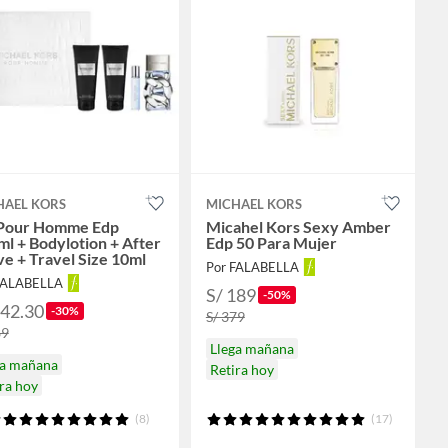
HAEL KORS
MICHAEL KORS
 Pour Homme Edp
Micahel Kors Sexy Amber
l + Bodylotion + After
Edp 50 Para Mujer
e + Travel Size 10ml
Por FALABELLA
FALABELLA
S/ 189
-50%
342.30
-30%
S/ 379
89
Llega mañana
ga mañana
Retira hoy
ra hoy
(8)
(17)