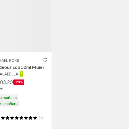
HAEL KORS
geous Edp 50ml Mujer
FALABELLA
303.20
-20%
79
ga mañana
ira mañana
(2)