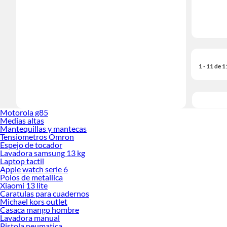
1 - 11 de 
Motorola g85
Medias altas
Mantequillas y mantecas
Tensiometros Omron
Espejo de tocador
Lavadora samsung 13 kg
Laptop tactil
Apple watch serie 6
Polos de metallica
Xiaomi 13 lite
Caratulas para cuadernos
Michael kors outlet
Casaca mango hombre
Lavadora manual
Pistola neumatica