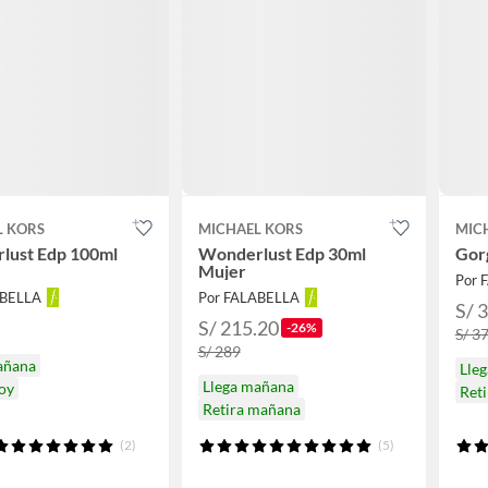
L KORS
MICHAEL KORS
MIC
lust Edp 100ml
Wonderlust Edp 30ml
Gor
Mujer
Por 
ABELLA
Por FALABELLA
S/ 
S/ 215.20
-26%
S/ 3
S/ 289
añana
Lle
Llega mañana
hoy
Ret
Retira mañana
(2)
(5)