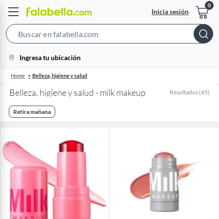
Inicia sesión
Search
Bar
location-
Ingresa tu ubicación
icon
Home
Belleza, higiene y salud
Belleza, higiene y salud - milk makeup
Resultados
(
45
)
Retira mañana