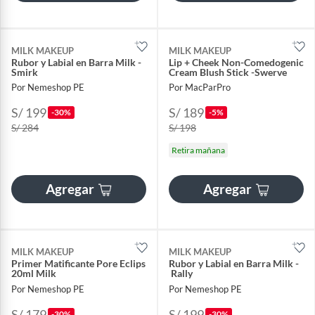
MILK MAKEUP
MILK MAKEUP
Rubor y Labial en Barra Milk -
Lip + Cheek Non-Comedogenic
Smirk
Cream Blush Stick -Swerve
Por Nemeshop PE
Por MacParPro
S/ 199
S/ 189
-30%
-5%
S/ 284
S/ 198
Retira mañana
Agregar
Agregar
MILK MAKEUP
MILK MAKEUP
Primer Matificante Pore Eclips
Rubor y Labial en Barra Milk -
20ml Milk
Rally
Por Nemeshop PE
Por Nemeshop PE
S/ 179
S/ 199
-30%
-30%