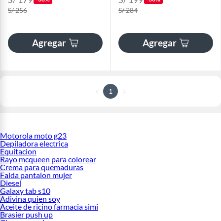
S/ 256
S/ 284
Agregar
Agregar
1
Motorola moto g23
Depiladora electrica
Equitacion
Rayo mcqueen para colorear
Crema para quemaduras
Falda pantalon mujer
Diesel
Galaxy tab s10
Adivina quien soy
Aceite de ricino farmacia simi
Brasier push up