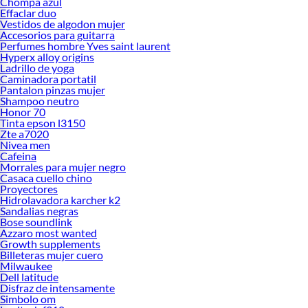
Chompa azul
Effaclar duo
Vestidos de algodon mujer
Accesorios para guitarra
Perfumes hombre Yves saint laurent
Hyperx alloy origins
Ladrillo de yoga
Caminadora portatil
Pantalon pinzas mujer
Shampoo neutro
Honor 70
Tinta epson l3150
Zte a7020
Nivea men
Cafeina
Morrales para mujer negro
Casaca cuello chino
Proyectores
Hidrolavadora karcher k2
Sandalias negras
Bose soundlink
Azzaro most wanted
Growth supplements
Billeteras mujer cuero
Milwaukee
Dell latitude
Disfraz de intensamente
Simbolo om