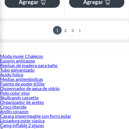
Agregar
Agregar
1
2
3
Moda mujer Chalecos
Eucerin anticaspa
Repisas de madera para baño
Tubo galvanizado
Acido folico
Medias antiembolicas
Fuente de poder 650w
Dispensador de agua de vidrio
Polo color vino
Skullcandy cassette
Organizador de aretes
Crocs literide
Anillo corazon
Casaca impermeable con forro polar
Licuadora oster clasica
Cama inflable 2 plazas