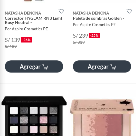
NATASHA DENONA
NATASHA DENONA
Corrector HYGLAM RN3 Light
Paleta de sombras Golden -
Rosy Neutral -
Por Aspire Cosmetics PE
Por Aspire Cosmetics PE
S/ 239
-25%
S/ 139
-26%
S/ 319
S/ 189
Agregar
Agregar