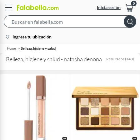
Inicia sesión
Search
Bar
location-
Ingresa tu ubicación
icon
Home
Belleza, higiene y salud
Belleza, higiene y salud - natasha denona
Resultados
(
140
)