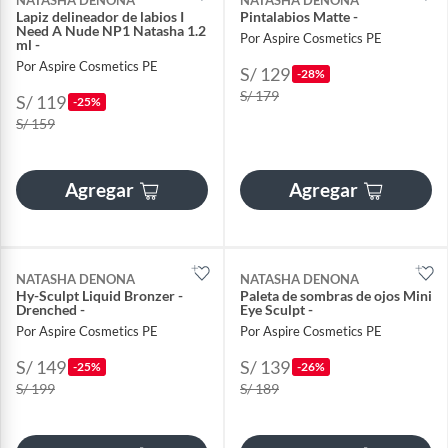
Lapiz delineador de labios I
Pintalabios Matte -
Need A Nude NP1 Natasha 1.2
Por Aspire Cosmetics PE
ml -
Por Aspire Cosmetics PE
S/ 129
-28%
S/ 179
S/ 119
-25%
S/ 159
Agregar
Agregar
NATASHA DENONA
NATASHA DENONA
Hy-Sculpt Liquid Bronzer -
Paleta de sombras de ojos Mini
Drenched -
Eye Sculpt -
Por Aspire Cosmetics PE
Por Aspire Cosmetics PE
S/ 149
S/ 139
-25%
-26%
S/ 199
S/ 189