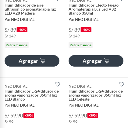
NEO DIGITAL
NEO DIGITAL
Humidificador de aire
Humidificador Efecto Fuego
ultrasónico aromaterapia luz
Aromaterapia Luz Led V32
LED V28 Madera
Blanco 350ml
Por NEO DIGITAL
Por NEO DIGITAL
S/ 89
S/ 89
-40%
-40%
S/ 149
S/ 149
Retira mañana
Retira mañana
Agregar
Agregar
NEO DIGITAL
NEO DIGITAL
Humidificador E-24 difusor de
Humidificador E-24 difusor de
aroma vaporizador 350ml luz
aroma vaporizador 350ml luz
LED Blanco
LED Celeste
Por NEO DIGITAL
Por NEO DIGITAL
S/ 59.90
S/ 59.90
-39%
-39%
S/ 99
S/ 99