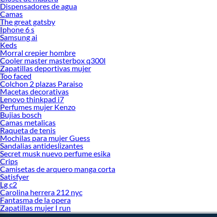
Dispensadores de agua
Camas
The great gatsby
Iphone 6 s
Samsung ai
Keds
Morral crepier hombre
Cooler master masterbox q300l
Zapatillas deportivas mujer
Too faced
Colchon 2 plazas Paraiso
Macetas decorativas
Lenovo thinkpad i7
Perfumes mujer Kenzo
Bujias bosch
Camas metalicas
Raqueta de tenis
Mochilas para mujer Guess
Sandalias antideslizantes
Secret musk nuevo perfume esika
Crips
Camisetas de arquero manga corta
Satisfyer
Lg c2
Carolina herrera 212 nyc
Fantasma de la opera
Zapatillas mujer I run