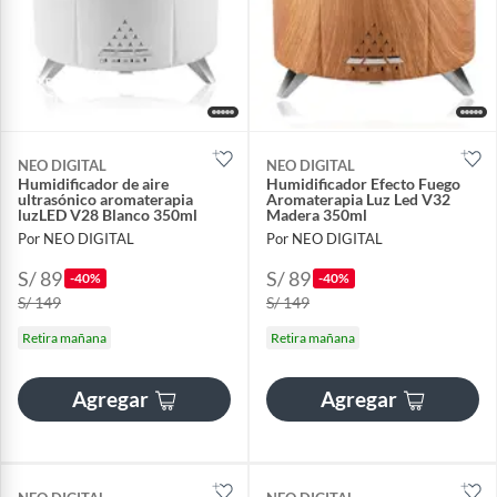
NEO DIGITAL
NEO DIGITAL
Humidificador de aire
Humidificador Efecto Fuego
ultrasónico aromaterapia
Aromaterapia Luz Led V32
luzLED V28 Blanco 350ml
Madera 350ml
Por NEO DIGITAL
Por NEO DIGITAL
S/ 89
S/ 89
-40%
-40%
S/ 149
S/ 149
Retira mañana
Retira mañana
Agregar
Agregar