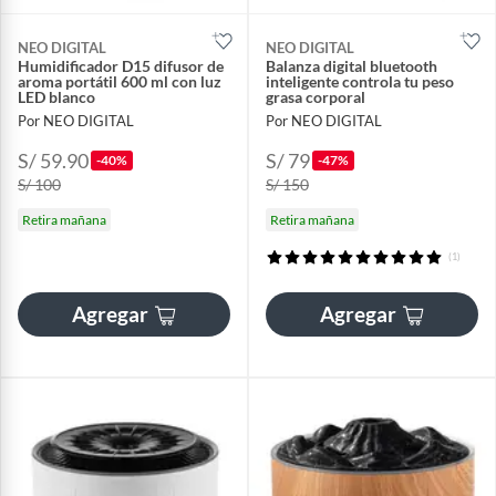
NEO DIGITAL
NEO DIGITAL
Humidificador D15 difusor de
Balanza digital bluetooth
aroma portátil 600 ml con luz
inteligente controla tu peso
LED blanco
grasa corporal
Por NEO DIGITAL
Por NEO DIGITAL
S/ 59.90
S/ 79
-40%
-47%
S/ 100
S/ 150
Retira mañana
Retira mañana
(1)
Agregar
Agregar