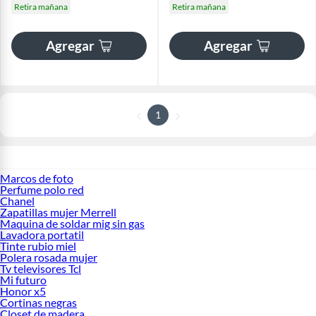
Retira mañana
Retira mañana
Agregar
Agregar
1
Marcos de foto
Perfume polo red
Chanel
Zapatillas mujer Merrell
Maquina de soldar mig sin gas
Lavadora portatil
Tinte rubio miel
Polera rosada mujer
Tv televisores Tcl
Mi futuro
Honor x5
Cortinas negras
Closet de madera