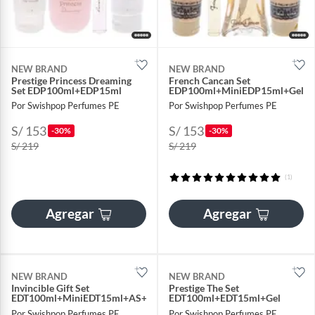
NEW BRAND
NEW BRAND
Prestige Princess Dreaming
French Cancan Set
Set EDP100ml+EDP15ml
EDP100ml+MiniEDP15ml+Gel+L
Por Swishpop Perfumes PE
Por Swishpop Perfumes PE
S/ 153
S/ 153
-30%
-30%
S/ 219
S/ 219
(1)
Agregar
Agregar
NEW BRAND
NEW BRAND
Invincible Gift Set
Prestige The Set
EDT100ml+MiniEDT15ml+AS+Gel
EDT100ml+EDT15ml+Gel
Por Swishpop Perfumes PE
Por Swishpop Perfumes PE