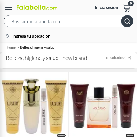
Inicia sesión
Search
Bar
location-
Ingresa tu ubicación
icon
Home
Belleza, higiene y salud
Belleza, higiene y salud - new brand
Resultados
(
19
)