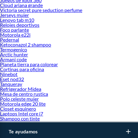
Juegos de xbox 360
Cloud ariana grande
Victoria secret pure seduction perfume
Jerseys mujer
Lenovo tab m10
Relojes deportivos
Foco parlante
Motorola e22i
Pedernal
Ketoconazol 2 shampoo
Termogenico
Arctic hunter
Armani code
Planeta tierra para colorear
Cortinas para oficina
Ninebot
Eset nod32
Tanqueray
Refrigerador Midea
Mesa de centro rustica
Polo celeste mujer
Motorola edge 20 lite
Closet esquinero
Laptops Intel core i7
Shampoo con tinte
Te ayudamos