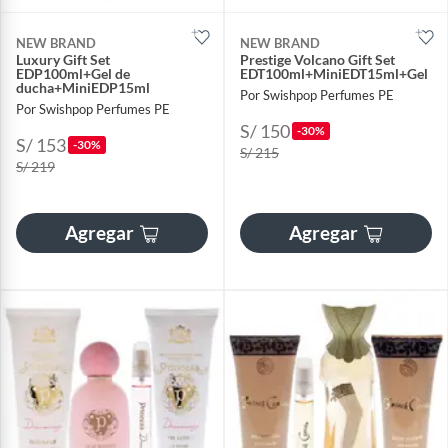
NEW BRAND
NEW BRAND
Luxury Gift Set
Prestige Volcano Gift Set
EDP100ml+Gel de
EDT100ml+MiniEDT15ml+Gel
ducha+MiniEDP15ml
Por Swishpop Perfumes PE
Por Swishpop Perfumes PE
S/ 150
-30%
S/ 153
-30%
S/ 215
S/ 219
Agregar
Agregar