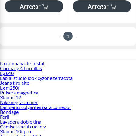
Agregar
Agregar
1
La campana de cristal
Cocina lg 4 hornillas
Lg k40
Labial studio look cyzone terracota
Jeans tiro alto
Lg m250f
Pulsera magnetica
Xiaomi 12
Nike negras mujer
Lamparas colgantes para comedor
Bondage
Forli
Lavadora doble tina
Camiseta azul cuello v
Xiaomi 10t pro