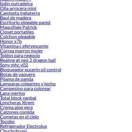
Isdin nutradeica
Olla arrocera mini
Camiseta inglaterra
Baul de madera
Escritorio plegable pared
Maquillaje Patrick
Closet portatiles
Colchon plegable
Honor x7b
Vitamina c efervescente
Correa marron mujer
Toldos para negocio
Realme gt neo 2 dragon ball
Sony mhc v02
Bloqueador eucerin oil control
Botas de vaquero
Pijama de panda
Lamparas colgantes y techo
Campesino para colorear
Lana merino
Total block yanbal
Loncheras Xtrem
Crema aloe vera
Calzones comida
Cometas en el cielo
Tocobo
Refrigerador Electrolux
Chuchuhuasi