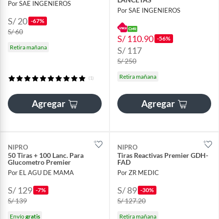
Por SAE INGENIEROS
Por SAE INGENIEROS
S/ 20
-67%
S/ 60
S/ 110.90
-56%
Retira mañana
S/ 117
S/ 250
Retira mañana
(1)
Agregar
Agregar
NIPRO
NIPRO
50 Tiras + 100 Lanc. Para
Tiras Reactivas Premier GDH-
Glucometro Premier
FAD
Por EL AGU DE MAMA
Por ZR MEDIC
S/ 129
S/ 89
-7%
-30%
S/ 139
S/ 127.20
Envío
gratis
Retira mañana