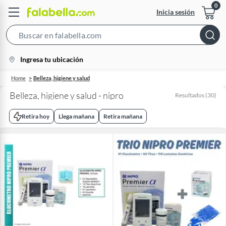
Inicia sesión
Search
Bar
location-
Ingresa tu ubicación
icon
Home
Belleza, higiene y salud
Belleza, higiene y salud - nipro
Resultados
(
30
)
Retira hoy
Llega mañana
Retira mañana