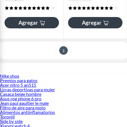
(2)
(1)
Agregar
Agregar
1
Nike shox
Premios para gatos
Acer nitro 5 an515
Licras deportivas para mujer
Casaca beige hombre
Asus rog phone 6 pro
Jean paul gaultier le male
Filtro de aire para moto
Alimentos antiinflamatorios
Toronjil
Side by side
Xiaomi watch 4