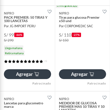
Envío
gratis
app
NIPRO
NIPRO
PACK PREMIER: 50 TIRAS Y
Tiras para glucosa Premier
100 LANCETAS
x50 und
Por JG IMPORT PERU
Por CORPOMEDIC SAC
S/ 99
S/ 110
-66%
-27%
S/ 290
S/ 150
Llega mañana
Retira mañana
(1)
Agregar
Agregar
Patrocinado
Patrocinado
NIPRO
NIPRO
Lancetas para glucometro
MEDIDOR DE GLUCOSA
marca
PREMIER MAS 10 TIRAS Y 10
LANCETAS