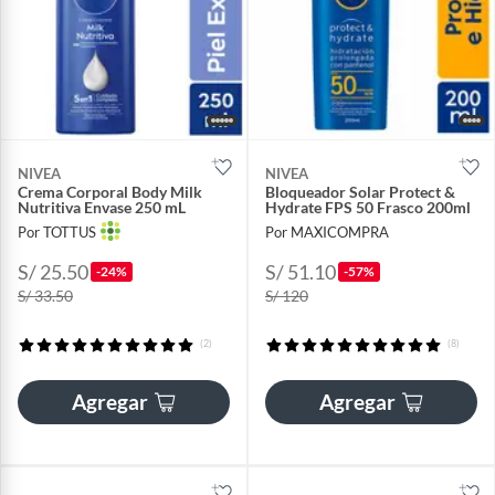
NIVEA
NIVEA
Crema Corporal Body Milk
Bloqueador Solar Protect &
Nutritiva Envase 250 mL
Hydrate FPS 50 Frasco 200ml
Por TOTTUS
Por MAXICOMPRA
S/ 25.50
S/ 51.10
-24%
-57%
S/ 33.50
S/ 120
(2)
(8)
Agregar
Agregar