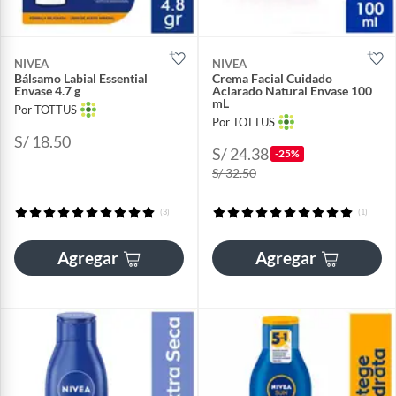
NIVEA
NIVEA
Bálsamo Labial Essential
Crema Facial Cuidado
Envase 4.7 g
Aclarado Natural Envase 100
mL
Por TOTTUS
Por TOTTUS
S/ 18.50
S/ 24.38
-25%
S/ 32.50
(3)
(1)
Agregar
Agregar