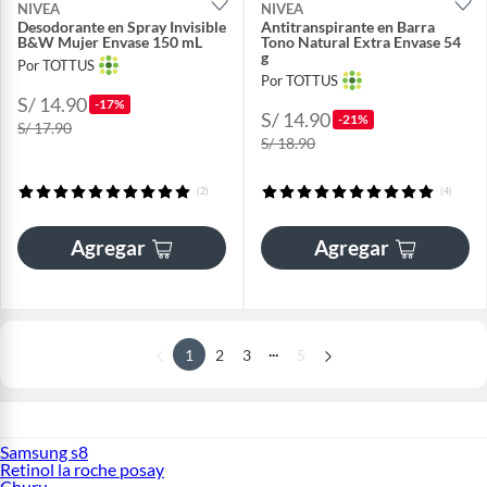
NIVEA
NIVEA
Desodorante en Spray Invisible
Antitranspirante en Barra
B&W Mujer Envase 150 mL
Tono Natural Extra Envase 54
g
Por TOTTUS
Por TOTTUS
S/ 14.90
-17%
S/ 14.90
-21%
S/ 17.90
S/ 18.90
(2)
(4)
Agregar
Agregar
...
1
2
3
5
Samsung s8
Retinol la roche posay
Churu