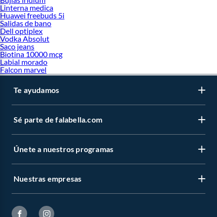
Linterna medica
Huawei freebuds 5i
Salidas de bano
Dell optiplex
Vodka Absolut
Saco jeans
Biotina 10000 mcg
Labial morado
Falcon marvel
Te ayudamos
Sé parte de falabella.com
Únete a nuestros programas
Nuestras empresas