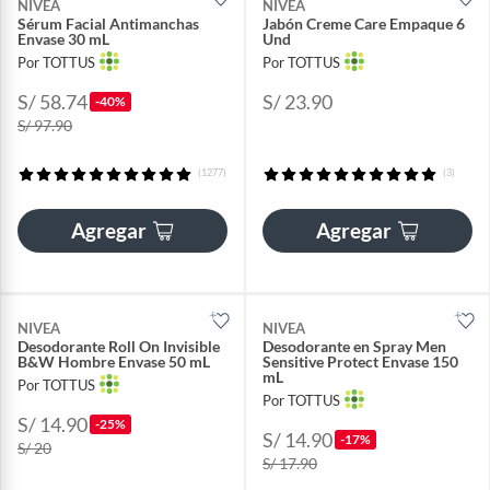
NIVEA
NIVEA
Sérum Facial Antimanchas
Jabón Creme Care Empaque 6
Envase 30 mL
Und
Por TOTTUS
Por TOTTUS
S/ 58.74
S/ 23.90
-40%
S/ 97.90
(1277)
(3)
Agregar
Agregar
NIVEA
NIVEA
Desodorante Roll On Invisible
Desodorante en Spray Men
B&W Hombre Envase 50 mL
Sensitive Protect Envase 150
mL
Por TOTTUS
Por TOTTUS
S/ 14.90
-25%
S/ 14.90
-17%
S/ 20
S/ 17.90