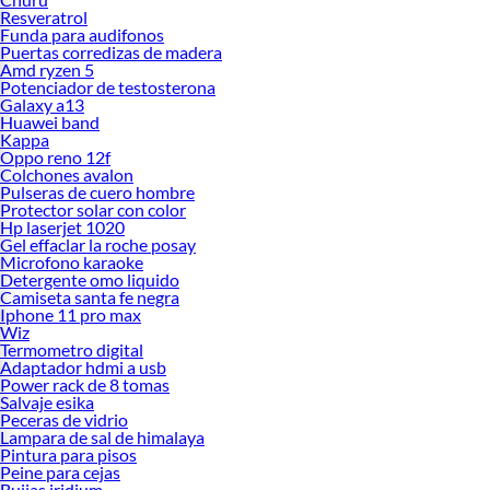
Resveratrol
Funda para audifonos
Puertas corredizas de madera
Amd ryzen 5
Potenciador de testosterona
Galaxy a13
Huawei band
Kappa
Oppo reno 12f
Colchones avalon
Pulseras de cuero hombre
Protector solar con color
Hp laserjet 1020
Gel effaclar la roche posay
Microfono karaoke
Detergente omo liquido
Camiseta santa fe negra
Iphone 11 pro max
Wiz
Termometro digital
Adaptador hdmi a usb
Power rack de 8 tomas
Salvaje esika
Peceras de vidrio
Lampara de sal de himalaya
Pintura para pisos
Peine para cejas
Bujias iridium