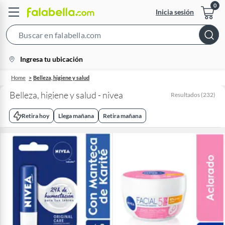
Inicia sesión
Search
Bar
location-
Ingresa tu ubicación
icon
Home
Belleza, higiene y salud
Belleza, higiene y salud - nivea
Resultados
(
232
)
Retira hoy
Llega mañana
Retira mañana