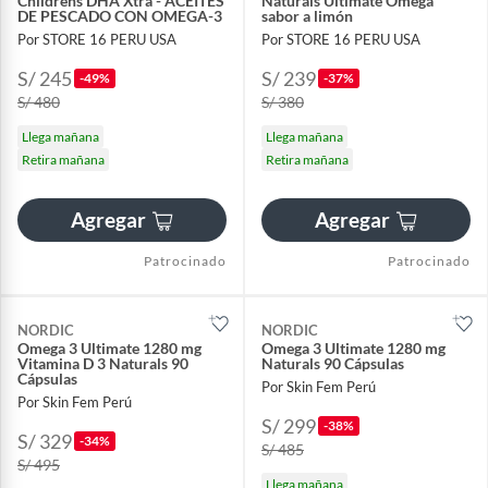
Childrens DHA Xtra - ACEITES
Naturals Ultimate Omega
DE PESCADO CON OMEGA-3
sabor a limón
Por STORE 16 PERU USA
Por STORE 16 PERU USA
S/ 245
S/ 239
-49%
-37%
S/ 480
S/ 380
Llega mañana
Llega mañana
Retira mañana
Retira mañana
Agregar
Agregar
Patrocinado
Patrocinado
NORDIC
NORDIC
Omega 3 Ultimate 1280 mg
Omega 3 Ultimate 1280 mg
Vitamina D 3 Naturals 90
Naturals 90 Cápsulas
Cápsulas
Por Skin Fem Perú
Por Skin Fem Perú
S/ 299
-38%
S/ 329
-34%
S/ 485
S/ 495
Llega mañana