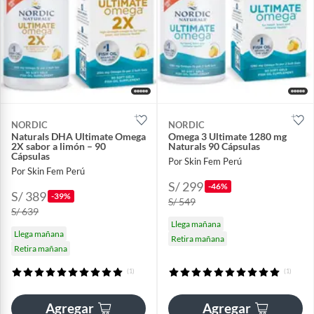
NORDIC
NORDIC
Naturals DHA Ultimate Omega
Omega 3 Ultimate 1280 mg
2X sabor a limón – 90
Naturals 90 Cápsulas
Cápsulas
Por Skin Fem Perú
Por Skin Fem Perú
S/ 299
-46%
S/ 389
-39%
S/ 549
S/ 639
Llega mañana
Llega mañana
Retira mañana
Retira mañana
(1)
(1)
Agregar
Agregar