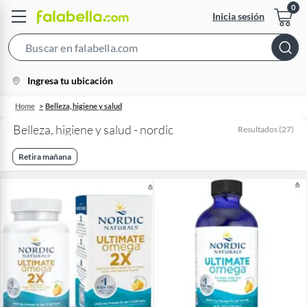
Inicia sesión
Search
Bar
location-
Ingresa tu ubicación
icon
Home
Belleza, higiene y salud
Belleza, higiene y salud - nordic
Resultados
(
27
)
Retira mañana