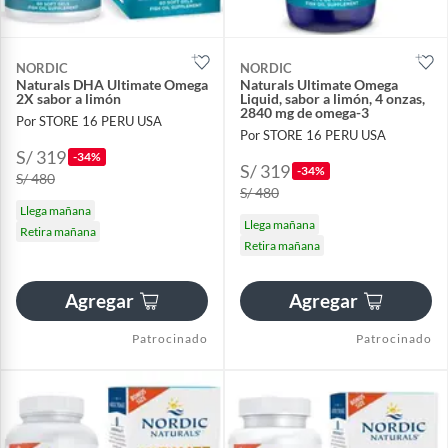
NORDIC
NORDIC
Naturals DHA Ultimate Omega
Naturals Ultimate Omega
2X sabor a limón
Liquid, sabor a limón, 4 onzas,
2840 mg de omega-3
Por STORE 16 PERU USA
Por STORE 16 PERU USA
S/ 319
-34%
S/ 319
-34%
S/ 480
S/ 480
Llega mañana
Llega mañana
Retira mañana
Retira mañana
Agregar
Agregar
Patrocinado
Patrocinado