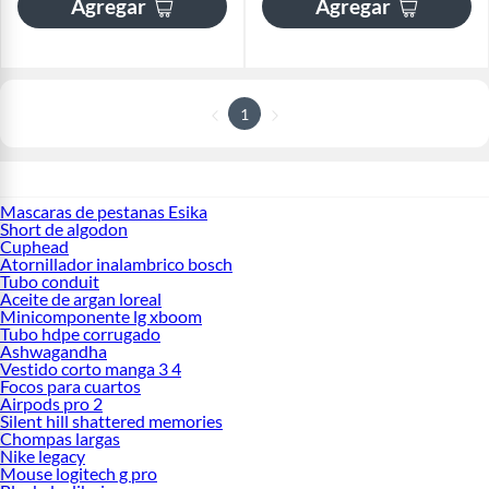
Agregar
Agregar
1
Mascaras de pestanas Esika
Short de algodon
Cuphead
Atornillador inalambrico bosch
Tubo conduit
Aceite de argan loreal
Minicomponente lg xboom
Tubo hdpe corrugado
Ashwagandha
Vestido corto manga 3 4
Focos para cuartos
Airpods pro 2
Silent hill shattered memories
Chompas largas
Nike legacy
Mouse logitech g pro