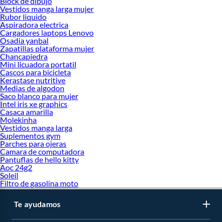
Block de dibujo
Vestidos manga larga mujer
Rubor liquido
Aspiradora electrica
Cargadores laptops Lenovo
Osadia yanbal
Zapatillas plataforma mujer
Chancapiedra
Mini licuadora portatil
Cascos para bicicleta
Kerastase nutritive
Medias de algodon
Saco blanco para mujer
Intel iris xe graphics
Casaca amarilla
Molekinha
Vestidos manga larga
Suplementos gym
Parches para ojeras
Camara de computadora
Pantuflas de hello kitty
Aoc 24g2
Soleil
Filtro de gasolina moto
Te ayudamos