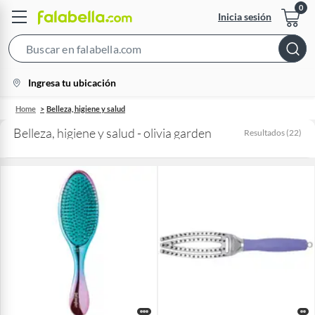
Inicia sesión
Search
Bar
location-
Ingresa tu ubicación
icon
Home
Belleza, higiene y salud
Belleza, higiene y salud - olivia garden
Resultados
(
22
)