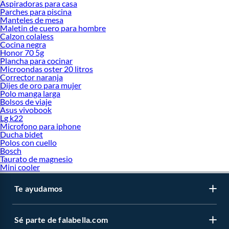
Aspiradoras para casa
Parches para piscina
Manteles de mesa
Maletin de cuero para hombre
Calzon colaless
Cocina negra
Honor 70 5g
Plancha para cocinar
Microondas oster 20 litros
Corrector naranja
Dijes de oro para mujer
Polo manga larga
Bolsos de viaje
Asus vivobook
Lg k22
Microfono para iphone
Ducha bidet
Polos con cuello
Bosch
Taurato de magnesio
Mini cooler
Te ayudamos
Sé parte de falabella.com