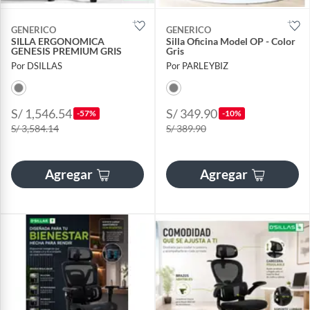
GENERICO
GENERICO
SILLA ERGONOMICA
Silla Oficina Model OP - Color
GENESIS PREMIUM GRIS
Gris
Por DSILLAS
Por PARLEYBIZ
S/ 1,546.54
S/ 349.90
-57%
-10%
S/ 3,584.14
S/ 389.90
Agregar
Agregar