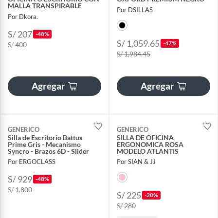
MALLA TRANSPIRABLE
Por DSILLAS
Por Dkora.
S/ 207
-48%
S/ 1,059.65
-47%
S/ 400
S/ 1,984.45
Agregar
Agregar
GENERICO
GENERICO
Silla de Escritorio Battus
SILLA DE OFICINA
Prime Gris - Mecanismo
ERGONOMICA ROSA
Syncro - Brazos 6D - Slider
MODELO ATLANTIS
Por ERGOCLASS
Por SIAN & JJ
S/ 929
-48%
S/ 1,800
S/ 225
-20%
S/ 280