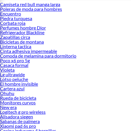
Camiseta red bull manga larga
Poleras de moda para hombres
Encuentro
Piedra turquesa
Corbata roja
Perfumes hombre Dior
Refrigerador Blackline
Zapatillas circa
Bicicletas de montana
Linterna tactica
Cinta adhesiva impermeable
Comoda de melamina para dormitorio
Poco x6 pro 5g
Casaca formal
Violeta
Lg ultrawide
Lotso peluche
El hombre invisible
Cartera azul
Ohuhu
Rueda de bicicleta
Monitores curvos
New era
Logitech g pro wireless
Alisadora siegen
Sabanas de palmera
Xiaomi pad 6s pro
Cocina indurama 4 hornillas