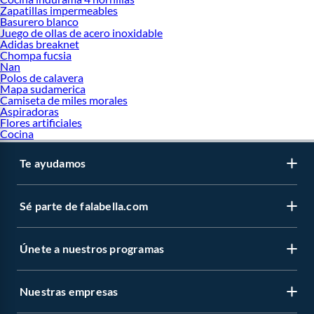
Zapatillas impermeables
Basurero blanco
Juego de ollas de acero inoxidable
Adidas breaknet
Chompa fucsia
Nan
Polos de calavera
Mapa sudamerica
Camiseta de miles morales
Aspiradoras
Flores artificiales
Cocina
Te ayudamos
Sé parte de falabella.com
Únete a nuestros programas
Nuestras empresas