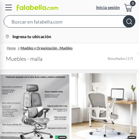
Inicia sesión
Search
Bar
location-
Ingresa tu ubicación
icon
Home
Muebles y Organización - Muebles
Muebles - malla
Resultados
(
17
)