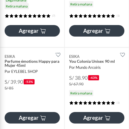
Llega mañana
Retira mañana
Retira mañana
(7)
(1)
Agregar
Agregar
ESIKA
ESIKA
Perfume émotions Happy para
You Colonia Unisex 90 ml
Mujer 45ml
Por Mundo Arcoiris
Por EYLEBEL SHOP
S/ 38.90
-43%
S/ 39.90
-53%
S/ 67.90
S/ 85
Retira mañana
(1)
Agregar
Agregar