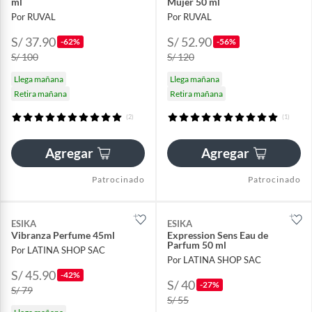
ml
Mujer 50 ml
Por RUVAL
Por RUVAL
S/ 37.90
S/ 52.90
-62%
-56%
S/ 100
S/ 120
Llega mañana
Llega mañana
Retira mañana
Retira mañana
(2)
(1)
Agregar
Agregar
Patrocinado
Patrocinado
ESIKA
ESIKA
Vibranza Perfume 45ml
Expression Sens Eau de
Parfum 50 ml
Por LATINA SHOP SAC
Por LATINA SHOP SAC
S/ 45.90
-42%
S/ 40
-27%
S/ 79
S/ 55