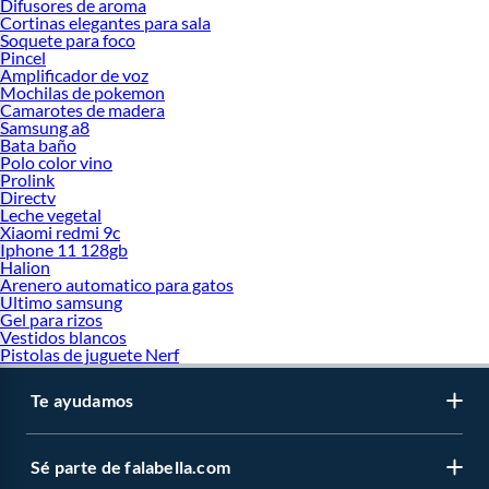
Difusores de aroma
Cortinas elegantes para sala
Soquete para foco
Pincel
Amplificador de voz
Mochilas de pokemon
Camarotes de madera
Samsung a8
Bata baño
Polo color vino
Prolink
Directv
Leche vegetal
Xiaomi redmi 9c
Iphone 11 128gb
Halion
Arenero automatico para gatos
Ultimo samsung
Gel para rizos
Vestidos blancos
Pistolas de juguete Nerf
Te ayudamos
Sé parte de falabella.com