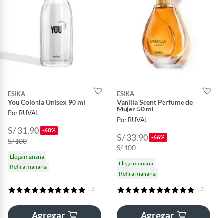
ESIKA
ESIKA
You Colonia Unisex 90 ml
Vanilla Scent Perfume de
Mujer 50 ml
Por RUVAL
Por RUVAL
S/ 31.90
-68%
S/ 33.90
-66%
S/ 100
S/ 100
Llega mañana
Llega mañana
Retira mañana
Retira mañana
(16)
(13)
Agregar
Agregar