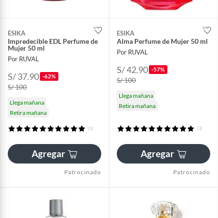
ESIKA
ESIKA
Impredecible EDL Perfume de
Alma Perfume de Mujer 50 ml
Mujer 50 ml
Por RUVAL
Por RUVAL
S/ 42.90
-57%
S/ 37.90
-62%
S/ 100
S/ 100
Llega mañana
Llega mañana
Retira mañana
Retira mañana
(1)
(3)
Agregar
Agregar
Patrocinado
Patrocinado