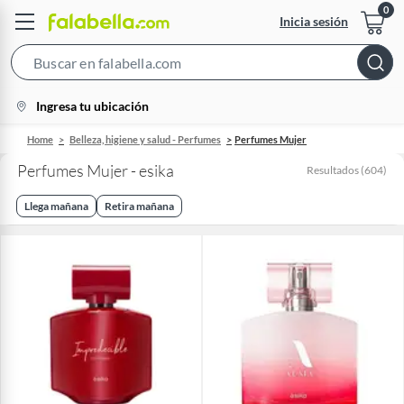
Inicia sesión
Search
Bar
location-
Ingresa tu ubicación
icon
Home
Belleza, higiene y salud - Perfumes
Perfumes Mujer
Perfumes Mujer - esika
Resultados
(
604
)
Llega mañana
Retira mañana