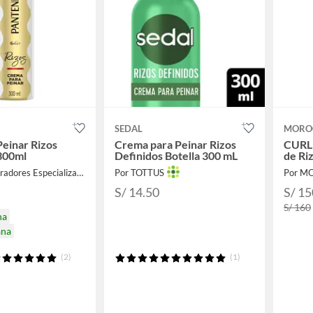
SEDAL
MORO
einar Rizos
Crema para Peinar Rizos
CURL
300ml
Definidos Botella 300 mL
de Ri
Por PGO Operadores Especializados
Por TOTTUS
Por MO
S/ 14.50
S/ 15
S/ 160
na
ana
(2)
(1)