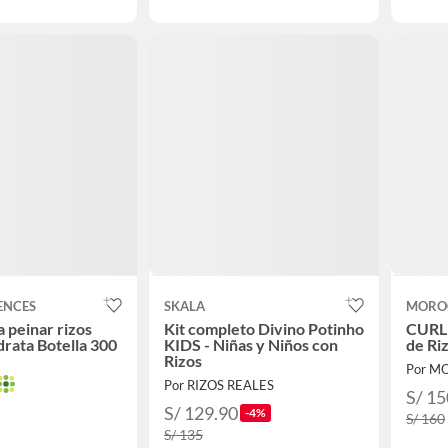
ENCES
SKALA
MORO
 peinar rizos
Kit completo Divino Potinho
CURL
drata Botella 300
KIDS - Niñas y Niños con
de Ri
Rizos
Por MO
Por RIZOS REALES
S/ 15
S/ 129.90
-4%
S/ 160
S/ 135