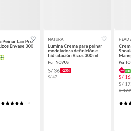
NATURA
HEAD 
 Peinar Lan Pro
Rizos Envase 300
Lumina Crema para peinar
Crema
modeladora definición e
Shoul
hidratación Rizos 300 ml
Manej
mL
Por 'NOVUS'
Por T
S/ 36
-23%
S/ 16
S/ 47
S/ 17
S/ 19.
(3)