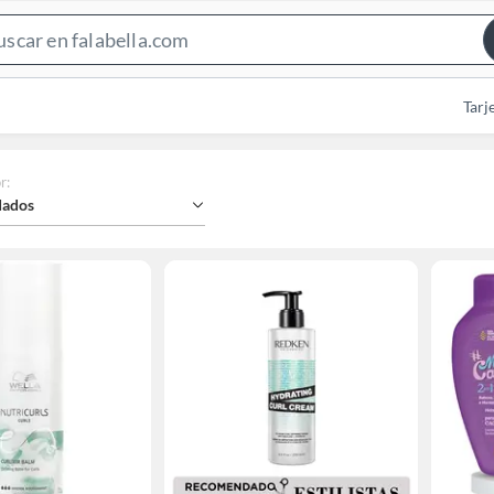
Search
Bar
Tarj
r
:
ados