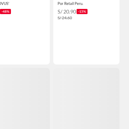
OVUS'
Por Retail Peru.
S/ 20.90
-48%
-15%
S/ 24.60