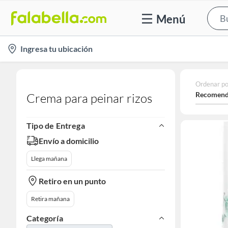
Menú
location-
Ingresa tu ubicación
icon
Ordenar po
Recomend
Crema para peinar rizos
Tipo de Entrega
Envío a domicilio
Llega mañana
Retiro en un punto
Retira mañana
Categoría