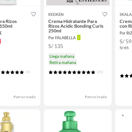
REDKEN
SKALA
ra Rizos
Crema Hidratante Para
Crema
 150ml
Rizos Acidic Bonding Curls
con R
250ml
E
Por RI
Por FALABELLA
S/ 59
S/ 135
S/ 65
Llega mañana
Retira mañana
(1)
(31)
Patrocinado
Patrocinado