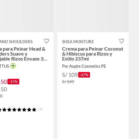
AND SHOULDERS
SHEA MOISTURE
 para Peinar Head &
Crema para Peinar Coconut
ders Suave y
& Hibiscus para Rizos y
able Rizos Envase 300
Estilo 237ml
OTTUS
Por Aspire Cosmetics PE
S/ 109
-27%
.50
S/ 149
-17%
.50
90
(1)