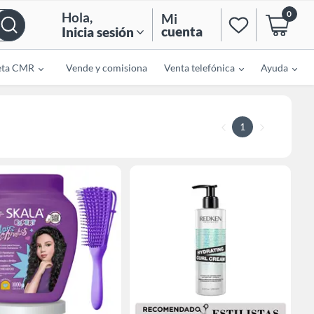
0
Hola
,
Mi
cuenta
Inicia sesión
eta CMR
Vende y comisiona
Venta telefónica
Ayuda
1