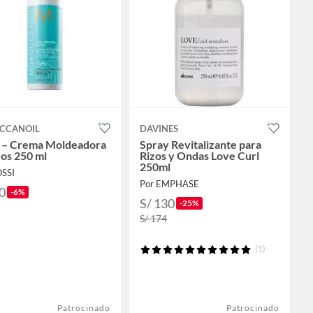
CCANOIL
DAVINES
 – Crema Moldeadora
Spray Revitalizante para
zos 250 ml
Rizos y Ondas Love Curl
250ml
SSI
Por EMPHASE
0
-6%
S/ 130
-25%
S/ 174
(1)
Patrocinado
Patrocinado