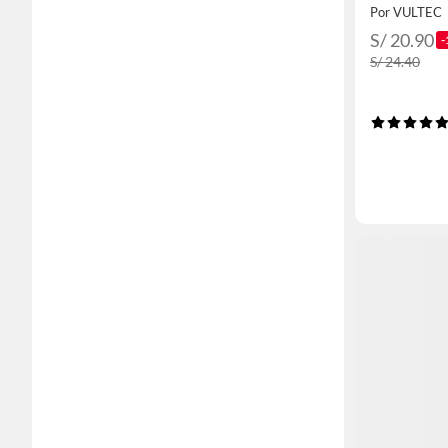
Por VULTEC
S/ 20.90
-
S/ 24.40