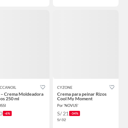
CCANOIL
CYZONE
 – Crema Moldeadora
Crema para peinar Rizos
zos 250 ml
Cool My Moment
SSI
Por 'NOVUS'
0
S/ 21
-6%
-34%
S/ 32