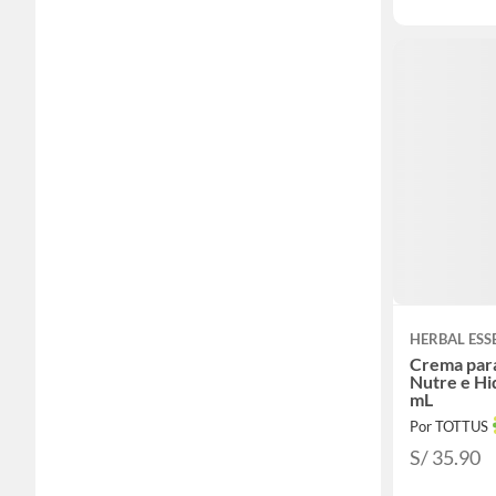
HERBAL ESS
Crema para
Nutre e Hi
mL
Por TOTTUS
S/ 35.90