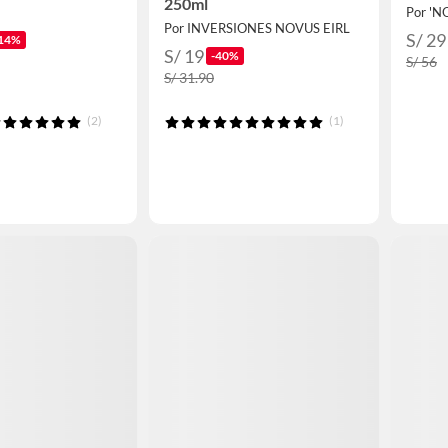
250ml
Por 'N
Por INVERSIONES NOVUS EIRL
S/ 29
14%
S/ 19
-40%
S/ 56
S/ 31.90
(2)
(1)