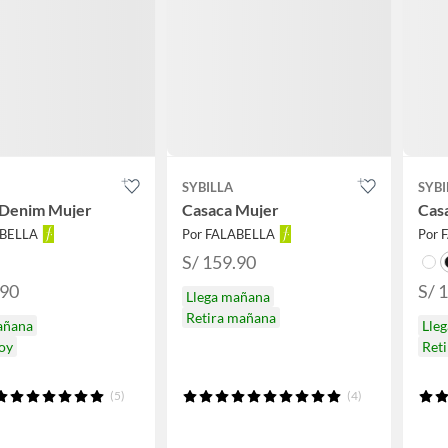
SYBILLA
SYBI
 Denim Mujer
Casaca Mujer
Cas
ABELLA
Por FALABELLA
Por 
S/ 159.90
.90
S/ 
Llega mañana
Retira mañana
añana
Lle
hoy
Ret
(5)
(4)