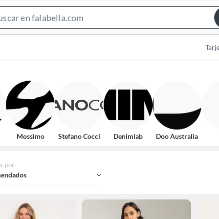
Search
Bar
Tarj
Mossimo
Stefano Cocci
Denimlab
Doo Australia
r por
:
endados