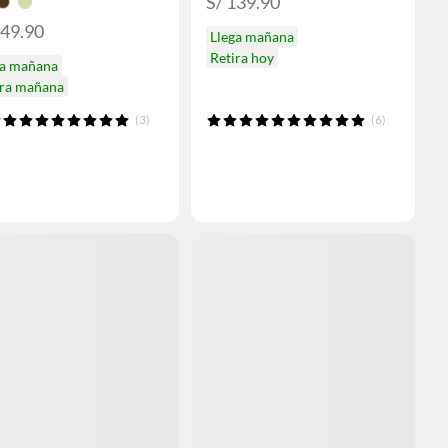
S/ 139.90
149.90
Llega mañana
Retira hoy
ga mañana
ira mañana
(3)
(6)