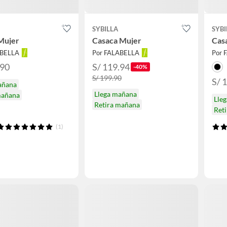
SYBILLA
SYBI
Mujer
Casaca Mujer
Cas
ABELLA
Por FALABELLA
Por 
.90
S/ 119.94
-40%
S/ 199.90
S/ 
añana
Llega mañana
mañana
Lle
Retira mañana
Ret
(1)