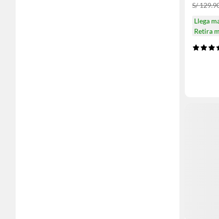
S/ 129.9
Llega m
Retira 