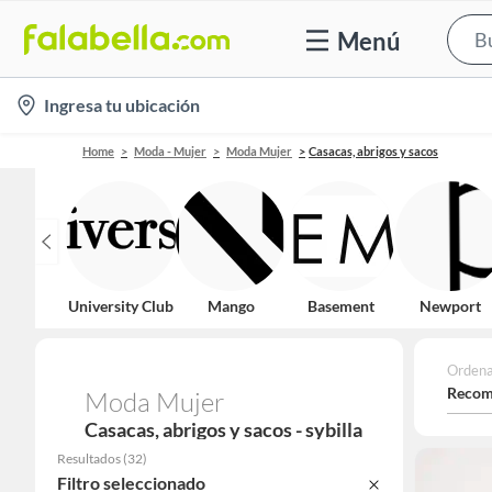
Menú
location-
Ingresa tu ubicación
icon
Home
Moda - Mujer
Moda Mujer
Casacas, abrigos y sacos
University Club
Mango
Basement
Newport
Ordena
Recom
Moda Mujer
Casacas, abrigos y sacos - sybilla
Resultados
(
32
)
Filtro seleccionado