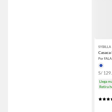
SYBILLA
Casaca
Por FAL
S/ 129
Llega m
Retira 