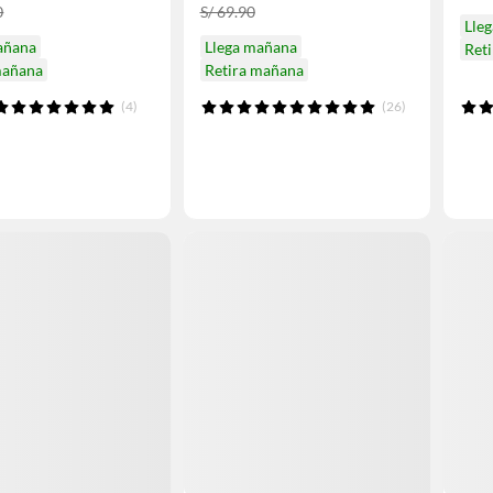
0
S/ 69.90
Lle
añana
Llega mañana
Ret
mañana
Retira mañana
(4)
(26)