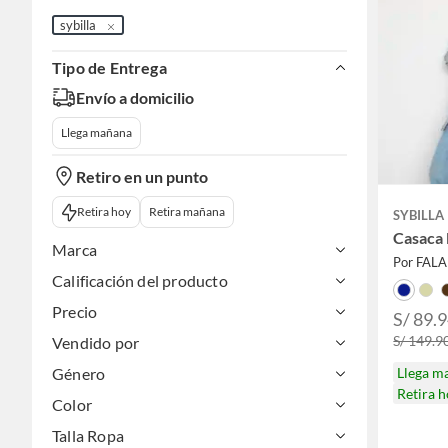
sybilla
Tipo de Entrega
Envío a domicilio
Llega mañana
Retiro en un punto
Retira hoy
Retira mañana
SYBILLA
Casaca
Marca
Por FAL
Calificación del producto
Precio
S/ 89.
S/ 149.9
Vendido por
Llega m
Género
Retira 
Color
Talla Ropa