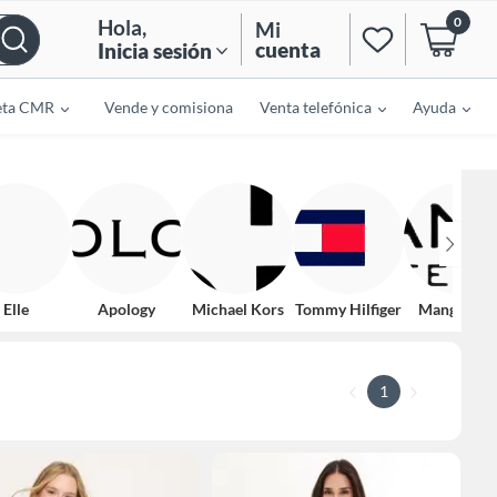
0
Hola
,
Mi
cuenta
Inicia sesión
eta CMR
Vende y comisiona
Venta telefónica
Ayuda
Elle
Apology
Michael Kors
Tommy Hilfiger
Mango Tee
1