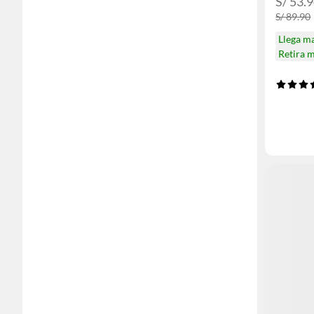
S/ 53.
S/ 89.90
Llega m
Retira 