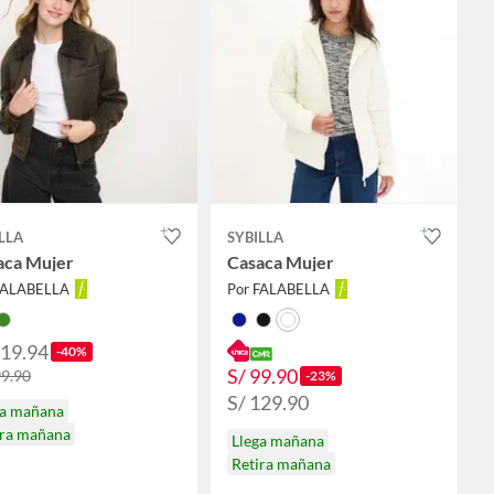
LLA
SYBILLA
aca Mujer
Casaca Mujer
FALABELLA
Por FALABELLA
119.94
-40%
S/ 99.90
99.90
-23%
S/ 129.90
ga mañana
ira mañana
Llega mañana
Retira mañana