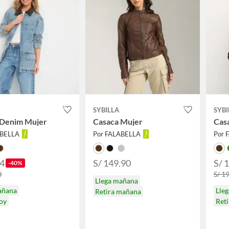
SYBILLA
SYBI
 Denim Mujer
Casaca Mujer
Cas
ABELLA
Por FALABELLA
Por 
94
S/ 149.90
S/ 
-40%
0
S/ 1
Llega mañana
añana
Lle
Retira mañana
hoy
Ret