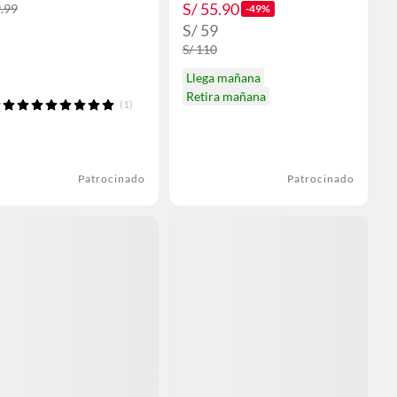
S/ 55.90
9.99
-49%
S/ 59
S/ 110
Llega mañana
Retira mañana
(1)
Patrocinado
Patrocinado