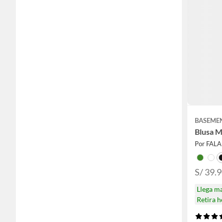
BASEME
Blusa M
Por FAL
S/ 39.
Llega m
Retira 