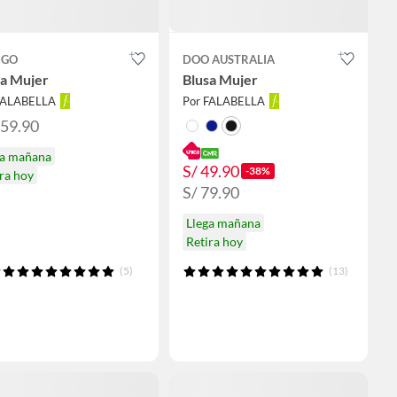
GO
DOO AUSTRALIA
sa Mujer
Blusa Mujer
FALABELLA
Por FALABELLA
259.90
ga mañana
S/ 49.90
-38%
ra hoy
S/ 79.90
Llega mañana
Retira hoy
(5)
(13)