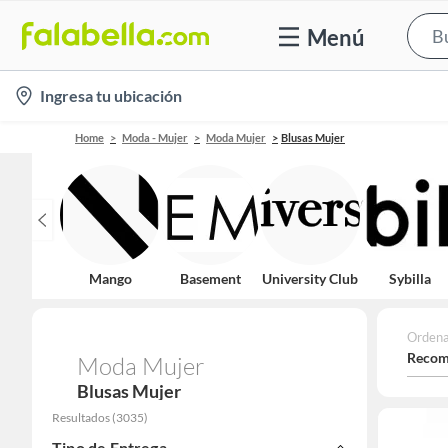
Menú
location-
Ingresa tu ubicación
icon
Home
Moda - Mujer
Moda Mujer
Blusas Mujer
Mango
Basement
University Club
Sybilla
Ordena
Recom
Moda Mujer
Blusas Mujer
Resultados
(
3035
)
Tipo de Entrega