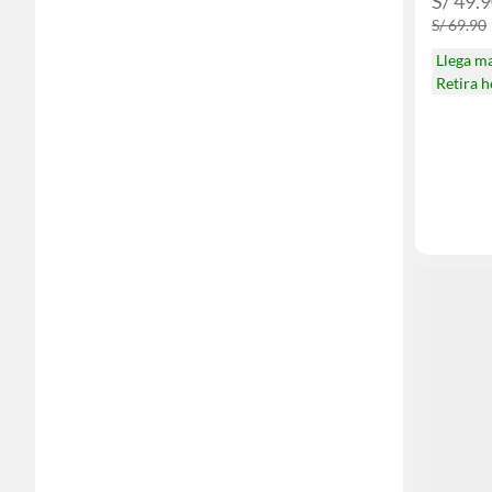
S/ 49.
S/ 69.90
Llega m
Retira 