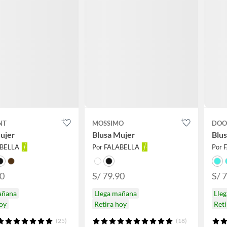
NT
MOSSIMO
DOO
ujer
Blusa Mujer
Blu
ABELLA
Por FALABELLA
Por 
90
S/ 79.90
S/ 
añana
Llega mañana
Lle
hoy
Retira hoy
Reti
(25)
(18)