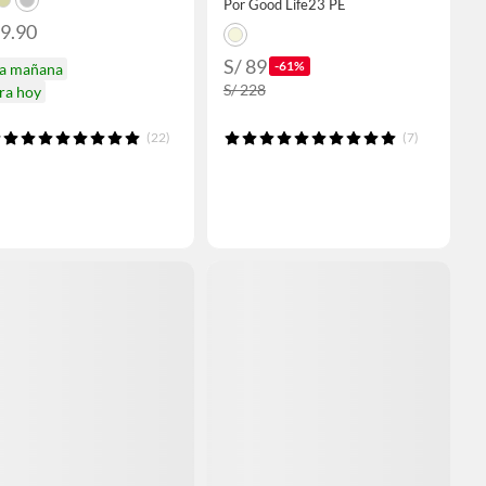
Por Good Life23 PE
79.90
S/ 89
-61%
ga mañana
S/ 228
ra hoy
(22)
(7)