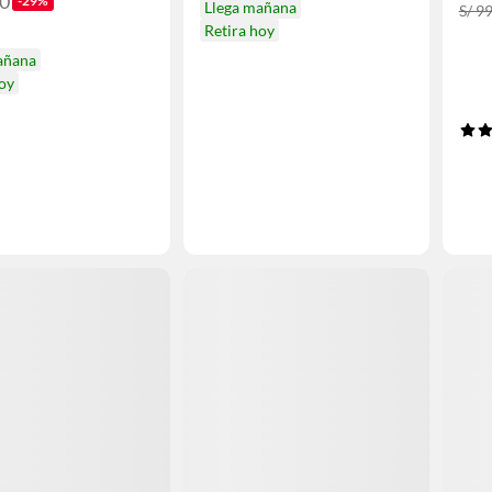
90
-29%
Llega mañana
S/ 9
Retira hoy
añana
hoy