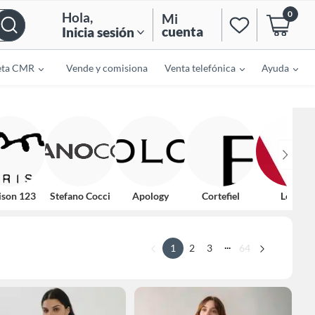
0
Hola
,
Mi
cuenta
Inicia sesión
eta CMR
Vende y comisiona
Venta telefónica
Ayuda
son 123
Stefano Cocci
Apology
Cortefiel
Levis
...
1
2
3
64