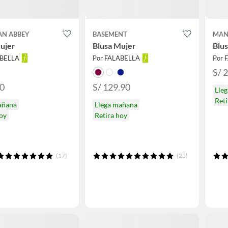
AN ABBEY
BASEMENT
MAN
ujer
Blusa Mujer
Blu
ABELLA
Por FALABELLA
Por 
S/ 
90
S/ 129.90
Lle
Reti
añana
Llega mañana
hoy
Retira hoy
(17)
(25)