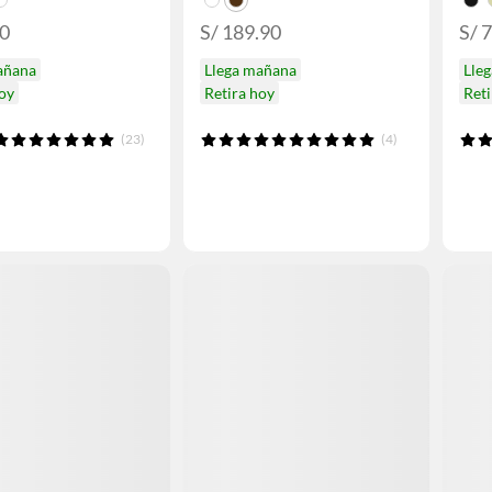
90
S/ 189.90
S/ 
añana
Llega mañana
Lle
hoy
Retira hoy
Reti
(23)
(4)