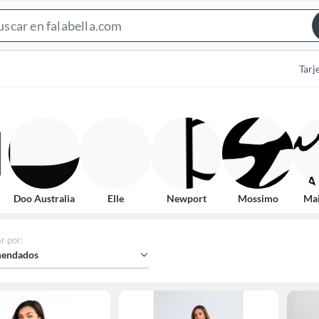
Search
Bar
Tarj
Doo Australia
Elle
Newport
Mossimo
Mai
r por
:
endados