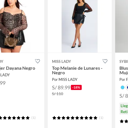
DY
MISS LADY
SYBI
jer Dayana Negro
Top Melanie de Lunares -
Blu
Negro
Muj
S LADY
Por MISS LADY
Por 
.99
S/ 89.99
-18%
S/ 110
S/ 
Lle
Reti
(1)
(1)