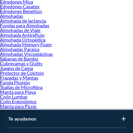
Edredones Mica
Edredones Casatex
Edredones Benetton
Almohadas
Almohada de lactancia
Fundas para Almohadas
Almohadas de Viaje
Almohada Antireflujo
Almohada Ortopédica
Almohada Memory Foam
Almohadas Paraiso
Almohadas Viscoelásticas
Sábanas de Bambú
Cubrecamas y Quilts
Juegos de Cama
Protector de Colchón
Frazadas y Mantas
Funda Plumón
Toallas de Microfibra
Manta para Playa
Cojin Lumbar
Cojin Ergonómico
Manta para Picnic
Te ayudamos