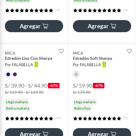
Retira mañana
Retira mañana
(15)
(16)
Agregar
Agregar
MICA
MICA
Edredón Liso Con Sherpa
Edredón Soft Sherpa
Por FALABELLA
Por FALABELLA
S/ 39.90 - S/ 44.90
S/ 59.90
-67%
-67%
S/ 119.90 - S/ 139.90
S/ 179.90
Llega mañana
Llega mañana
Retira mañana
Retira hoy
(400)
(53)
Agregar
Agregar