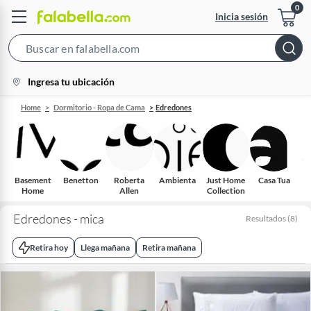
Inicia sesión
Search
Bar
location-
Ingresa tu ubicación
icon
Home
Dormitorio - Ropa de Cama
Edredones
Basement
Benetton
Roberta
Ambienta
Just Home
Casa Tua
Home
Allen
Collection
C
Edredones - mica
Resultados
(
8
)
Retira hoy
Llega mañana
Retira mañana