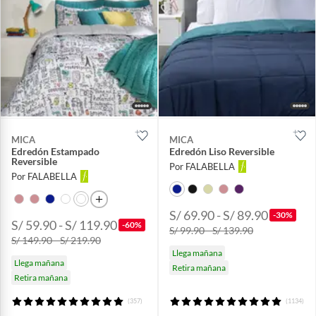
MICA
MICA
Edredón Estampado
Edredón Liso Reversible
Reversible
Por FALABELLA
Por FALABELLA
S/ 69.90 - S/ 89.90
-30%
S/ 59.90 - S/ 119.90
-60%
S/ 99.90 - S/ 139.90
S/ 149.90 - S/ 219.90
Llega mañana
Llega mañana
Retira mañana
Retira mañana
(357)
(1134)