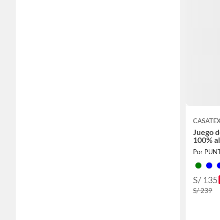
CASATE
Juego d
100% a
Por PUN
S/ 135
S/ 239