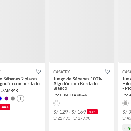
X
CASATEX
CAS
e Sábanas 2 plazas
Juego de Sábanas 100%
Jue
lgodón con bordado
Algodón con Bordado
Hilo
Blanco
- Pl
TO AMBAR
Por PUNTO AMBAR
Por 
-44%
S/ 129 - S/ 169
S/ 
-44%
S/ 229.90 - S/ 279.90
S/ 4
Lle