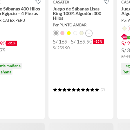
X
CASATEX
CAS
e Sábanas 400 Hilos
Juego de Sábanas Lisas
Jueg
 Egipcio – 4 Piezas
King 100% Algodón 300
Algo
Hilos
RICATEX PERU
Por 
Por PUNTO AMBAR
S/ 169 - S/ 169.90
-35%
.90
S/ 
-31%
S/ 259.90
.75
S/ 
S/ 4
atis
mañana
Lle
mañana
Ret
(7)