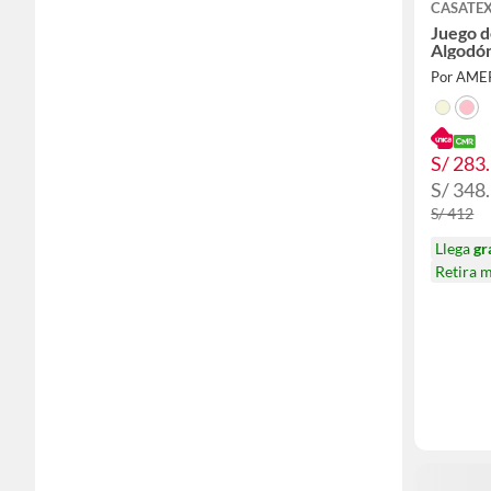
CASATE
Juego d
Algodón
Por AME
S/ 283
S/ 348
S/ 412
Llega
gr
Retira 