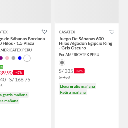
ATEX
CASATEX
go de Sábanas Bordada
Juego De Sábanas 600
 Hilos - 1.5 Plaza
Hilos Algodón Egipcio King
- Gris Oscuro
AMERICATEX PERU
Por AMERICATEX PERU
S/ 335
-26%
139.90
-47%
S/ 450
40 - S/ 168.75
65
Llega
gratis
mañana
Retira mañana
ga
gratis
mañana
ira mañana