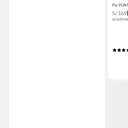
Por PUN
S/ 169
S/ 279.9