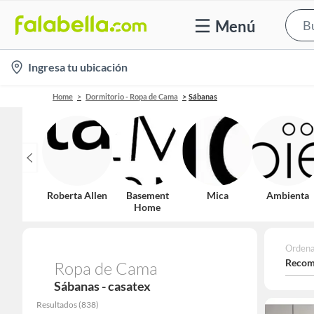
Menú
location-
Ingresa tu ubicación
icon
Home
Dormitorio - Ropa de Cama
Sábanas
Roberta Allen
Basement
Mica
Ambienta
Home
Ordena
Recom
Ropa de Cama
Sábanas - casatex
Resultados
(
838
)