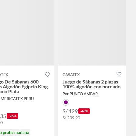
ATEX
CASATEX
go De Sábanas 600
Juego de Sábanas 2 plazas
s Algodón Egipcio King
100% algodón con bordado
omo Plata
Por PUNTO AMBAR
AMERICATEX PERU
S/ 129
-46%
335
-26%
S/ 239.90
50
ga
gratis
mañana