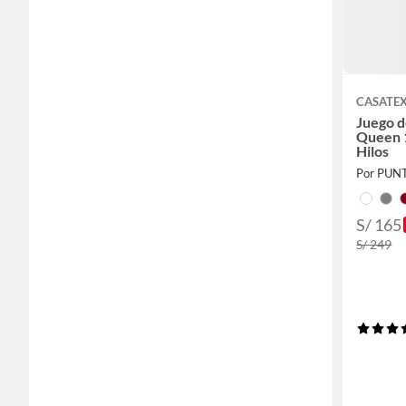
CASATE
Juego d
Queen 
Hilos
Por PUN
S/ 165
S/ 249