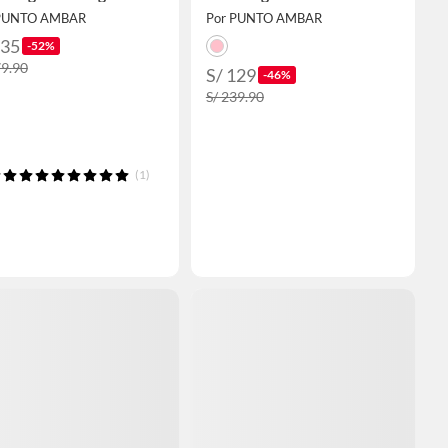
 PUNTO AMBAR
Por PUNTO AMBAR
135
-52%
79.90
S/ 129
-46%
S/ 239.90
(1)