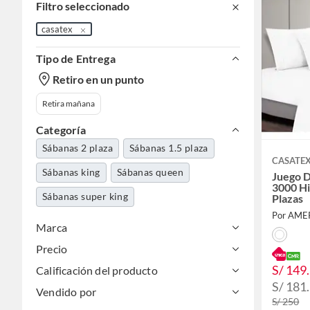
Filtro seleccionado
casatex
Tipo de Entrega
Retiro en un punto
Retira mañana
Categoría
Sábanas 2 plaza
Sábanas 1.5 plaza
CASATE
Sábanas king
Sábanas queen
Juego 
3000 Hi
Sábanas super king
Plazas
Por AME
Marca
Precio
S/ 149
Calificación del producto
S/ 181
Vendido por
S/ 250