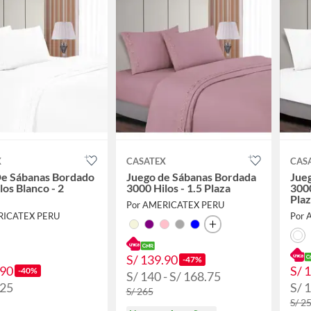
X
CASATEX
CAS
De Sábanas Bordado
Juego de Sábanas Bordada
Jue
los Blanco - 2
3000 Hilos - 1.5 Plaza
3000
Plaz
Por AMERICATEX PERU
RICATEX PERU
Por 
S/ 139.90
-47%
.90
S/ 
-40%
S/ 140 - S/ 168.75
.25
S/ 
S/ 265
S/ 2