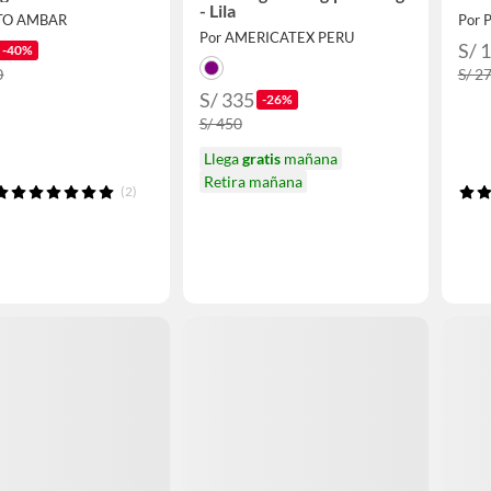
- Lila
TO AMBAR
Por
Por AMERICATEX PERU
S/ 
-40%
0
S/ 2
S/ 335
-26%
S/ 450
Llega
gratis
mañana
Retira mañana
(2)