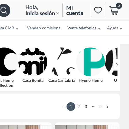
0
Hola
,
Mi
cuenta
Inicia sesión
eta CMR
Vende y comisiona
Venta telefónica
Ayuda
st Home
Casa Bonita
Casa Cantabria
Hypno Home
U Buy
llection
...
1
2
3
18