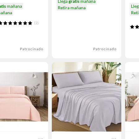
Llega
gratis
mañana
atis
mañana
Lle
Retira mañana
mañana
Ret
(2)
Patrocinado
Patrocinado