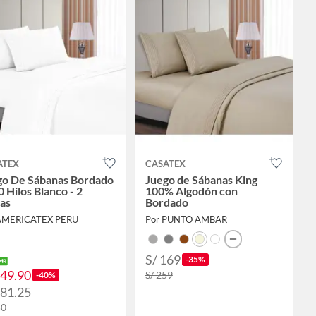
ATEX
CASATEX
go De Sábanas Bordado
Juego de Sábanas King
 Hilos Blanco - 2
100% Algodón con
as
Bordado
AMERICATEX PERU
Por PUNTO AMBAR
S/ 169
-35%
149.90
S/ 259
-40%
181.25
50