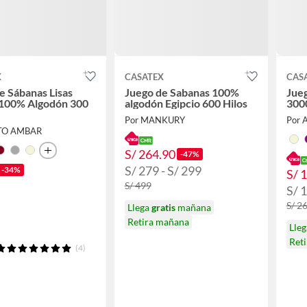
X
CASATEX
CAS
e Sábanas Lisas
Juego de Sabanas 100%
Jue
100% Algodón 300
algodón Egipcio 600 Hilos
3000
Por MANKURY
Por 
TO AMBAR
S/ 264.90
-47%
S/ 279 - S/ 299
-34%
S/ 
S/ 499
S/ 1
S/ 2
Llega
gratis
mañana
Retira mañana
Lle
Ret
(4)