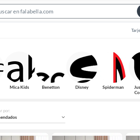
Search
Bar
Tarj
Mica Kids
Benetton
Disney
Spiderman
Ju
Co
r por
:
endados