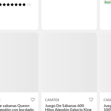
Ret
(1)
X
CASATEX
CAS
de sabanas Queen
Juego De Sábanas 600
Jueg
lgodón con bordado
Hilos Algodón Egipcio King
100