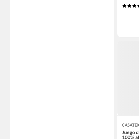
CASATE
Juego 
100% a