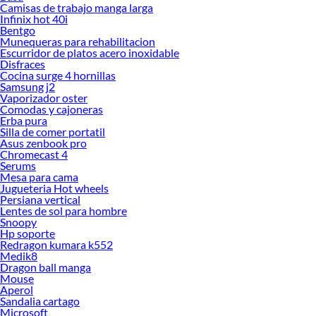
Camisas de trabajo manga larga
Infinix hot 40i
Bentgo
Munequeras para rehabilitacion
Escurridor de platos acero inoxidable
Disfraces
Cocina surge 4 hornillas
Samsung j2
Vaporizador oster
Comodas y cajoneras
Erba pura
Silla de comer portatil
Asus zenbook pro
Chromecast 4
Serums
Mesa para cama
Jugueteria Hot wheels
Persiana vertical
Lentes de sol para hombre
Snoopy
Hp soporte
Redragon kumara k552
Medik8
Dragon ball manga
Mouse
Aperol
Sandalia cartago
Microsoft