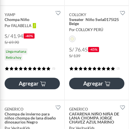
YAMP
COLLOKY
Chompa Niño
Sweater Niño Swla0175I25
Beige
Por FALABELLA
Por COLLOKY PERÚ
S/ 41.94
-40%
S/ 69.90
S/ 76.45
-45%
Llega mañana
S/ 139
Retira hoy
(1)
(2)
Agregar
Agregar
GENERICO
GENERICO
Chompa de invierno para
CAFARENA NIÑO NIÑA DE
niños chompa de lana diseño
LANA CHOMPA JORGE
dinosaurios Negro
CHAVEZ AZUL MARINO
Por VeritasKids
Por VeritasKids