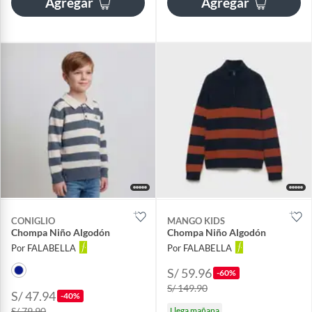
Agregar
Agregar
CONIGLIO
MANGO KIDS
Chompa Niño Algodón
Chompa Niño Algodón
Por FALABELLA
Por FALABELLA
S/ 59.96
-60%
S/ 149.90
S/ 47.94
-40%
S/ 79.90
Llega mañana