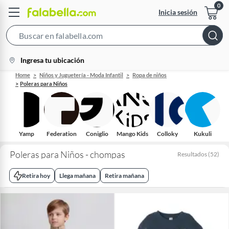
Inicia sesión
Search
Bar
location-
Ingresa tu ubicación
icon
Home
Niños y Juguetería - Moda Infantil
Ropa de niños
Poleras para Niños
Yamp
Federation
Coniglio
Mango Kids
Colloky
Kukuli
Poleras para Niños - chompas
Resultados
(
52
)
Retira hoy
Llega mañana
Retira mañana