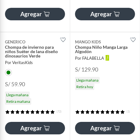
Agregar
Agregar
GENERICO
MANGO KIDS
Chompa de invierno para
Chompa Niño Manga Larga
niños Suéter de lana diseño
Algodón
dinosaurios Verde
Por FALABELLA
Por VeritasKids
S/ 129.90
Llega mañana
S/ 59.90
Retira hoy
Llega mañana
Retira mañana
(72)
(1)
Agregar
Agregar