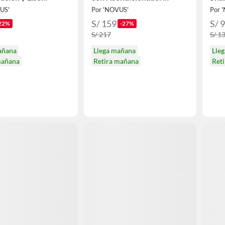
gado
Mascarilla Spray y CPP
Mas
US'
Por 'NOVUS'
Por 
S/ 159
S/ 
22%
-27%
S/ 217
S/ 1
añana
Llega mañana
Lle
mañana
Retira mañana
Ret