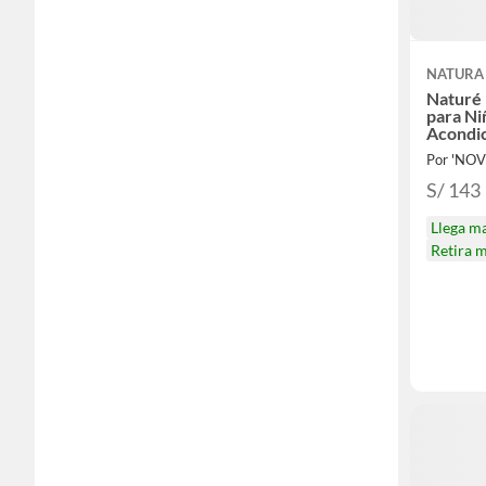
NATURA
Naturé 
para N
Acondi
Por 'NOV
S/ 143
Llega m
Retira 