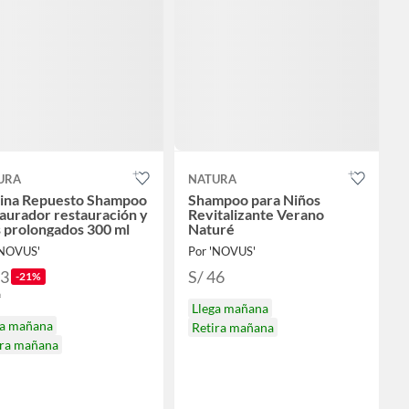
URA
NATURA
ina Repuesto Shampoo
Shampoo para Niños
aurador restauración y
Revitalizante Verano
s prolongados 300 ml
Naturé
'NOVUS'
Por 'NOVUS'
23
S/ 46
-21%
9
Llega mañana
ga mañana
Retira mañana
ira mañana