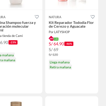
URA
NATURA
ina Shampoo fuerza y
Kit Reparador Tododia Flor
aración molecular
de Cerezo y Aguacate
ml
Por LATYSHOP
a tienda de Cami
26.90
-23%
S/ 64.90
-46%
5
S/ 69
S/ 120
ga mañana
ira mañana
Llega mañana
Retira mañana