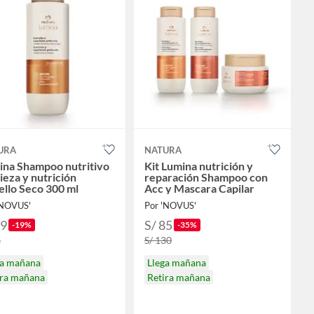
URA
NATURA
ina Shampoo nutritivo
Kit Lumina nutrición y
ieza y nutrición
reparación Shampoo con
llo Seco 300 ml
Acc y Mascara Capilar
'NOVUS'
Por 'NOVUS'
29
S/ 85
-19%
-35%
6
S/ 130
ga mañana
Llega mañana
ira mañana
Retira mañana