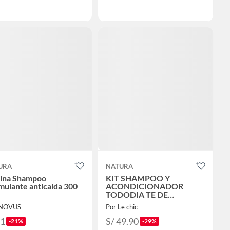
URA
NATURA
ina Shampoo
KIT SHAMPOO Y
mulante anticaída 300
ACONDICIONADOR
TODODIA TE DE
HIERBABUENA Y JENJIRE
'NOVUS'
Por Le chic
31
S/ 49.90
-21%
-29%