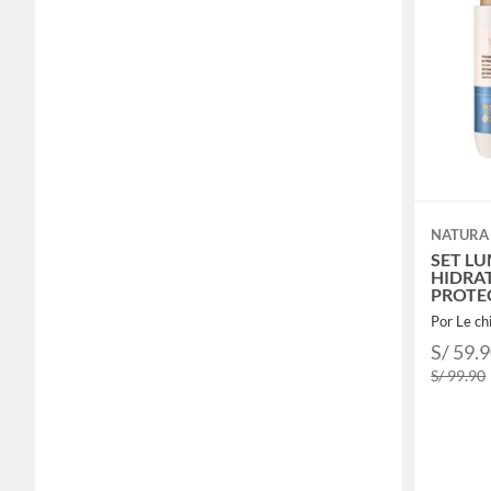
NATURA
SET L
HIDRA
PROTE
ANTIP
Por Le ch
SHAMP
ACOND
S/ 59.
S/ 99.90