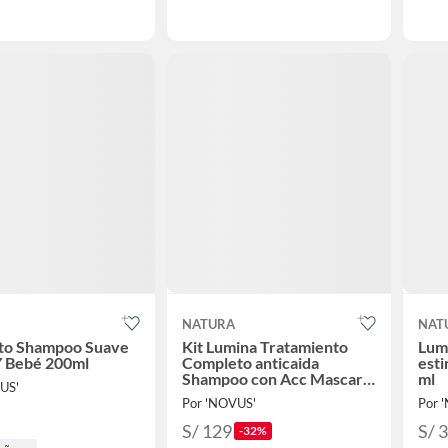
NATURA
NAT
to Shampoo Suave
Kit Lumina Tratamiento
Lum
 Bebé 200ml
Completo anticaida
esti
Shampoo con Acc Mascara
ml
US'
y Serum Capilar
Por 'NOVUS'
Por 
S/ 129
S/ 
-32%