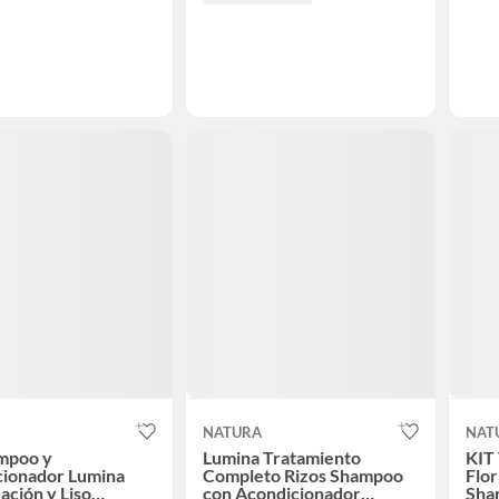
NATURA
NAT
ampoo y
Lumina Tratamiento
KIT
cionador Lumina
Completo Rizos Shampoo
Flor
ación y Liso
con Acondicionador
Sha