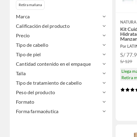
Retira mañana
Marca
NATURA
Calificación del producto
Kit Cui
Hidrata
Precio
Manzan
vera S
Tipo de cabello
Por LAT
Acondic
Mascari
S/ 77.
Tipo de piel
S/ 129
Cantidad contenido en el empaque
Llega m
Talla
Retira 
Tipo de tratamiento de cabello
Peso del producto
Formato
Forma farmacéutica