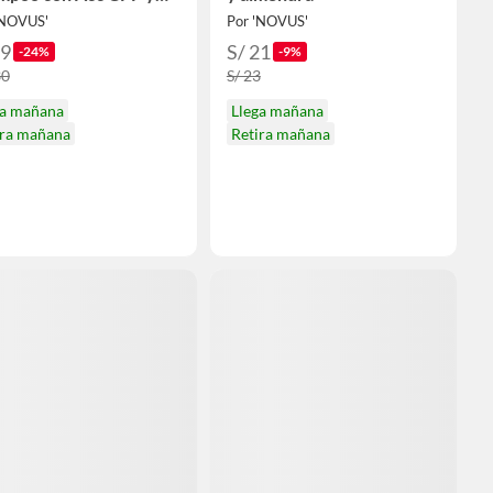
c
'NOVUS'
Por 'NOVUS'
99
S/ 21
-24%
-9%
30
S/ 23
ga mañana
Llega mañana
ira mañana
Retira mañana