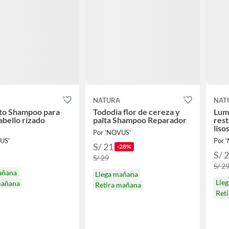
NATURA
NAT
to Shampoo para
Tododia flor de cereza y
Lum
abello rizado
palta Shampoo Reparador
rest
liso
Por 'NOVUS'
US'
Por 
S/ 21
-28%
S/ 
S/ 29
S/ 2
añana
Llega mañana
Lle
mañana
Retira mañana
Ret