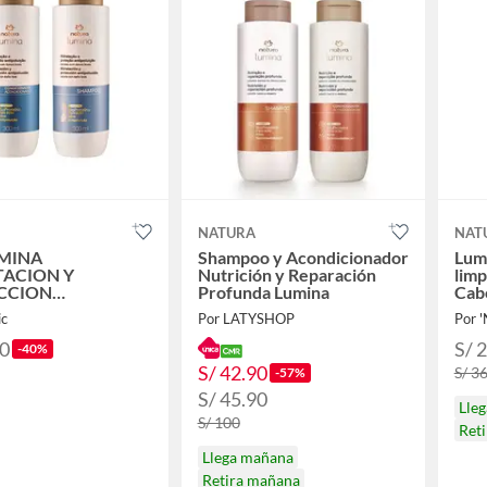
NATURA
NAT
UMINA
Shampoo y Acondicionador
Lum
TACION Y
Nutrición y Reparación
limp
CCION
Profunda Lumina
Cabe
OLUCION
ic
Por LATYSHOP
Por 
OO +
ICIONADOR
90
S/ 
-40%
S/ 42.90
S/ 3
-57%
S/ 45.90
Lle
S/ 100
Ret
Llega mañana
Retira mañana