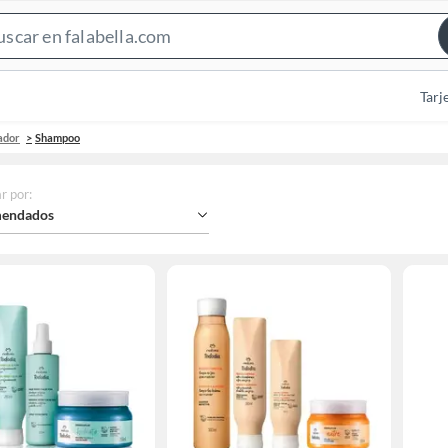
Search
Bar
Tarj
ador
Shampoo
r por
:
endados