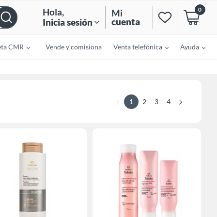
0
Hola
,
Mi
cuenta
Inicia sesión
eta CMR
Vende y comisiona
Venta telefónica
Ayuda
1
2
3
4