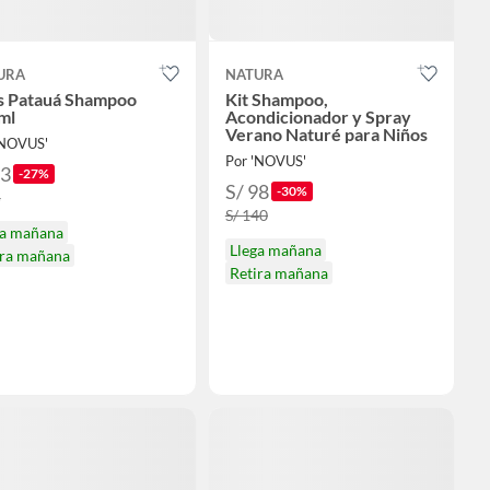
URA
NATURA
s Patauá Shampoo
Kit Shampoo,
ml
Acondicionador y Spray
Verano Naturé para Niños
'NOVUS'
Por 'NOVUS'
33
-27%
S/ 98
-30%
5
S/ 140
ga mañana
Llega mañana
ira mañana
Retira mañana