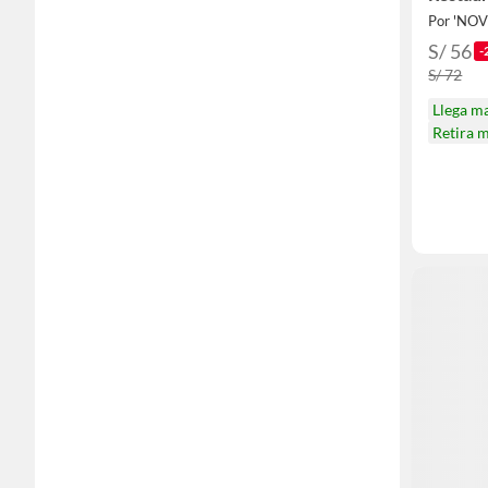
Prolon
Por 'NOV
S/ 56
-
S/ 72
Llega m
Retira 