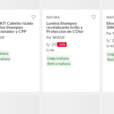
NATURA
NAT
KIT Cabello rizado
Lumina Shampoo
Eko
iños Shampoo
revitalizante brillo y
300
cionador y CPP
Proteccion de COlor
Por 
US'
Por 'NOVUS'
S/ 
S/ 29
-19%
S/ 4
S/ 36
añana
Lle
Llega mañana
mañana
Ret
Retira mañana