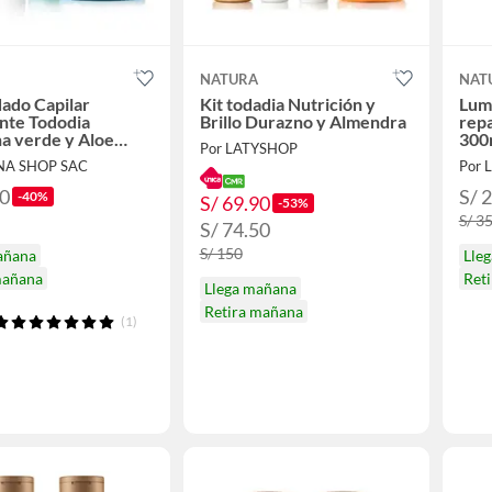
NATURA
NAT
dado Capilar
Kit todadia Nutrición y
Lum
nte Tododia
Brillo Durazno y Almendra
rep
a verde y Aloe
300
Por LATYSHOP
hampoo
INA SHOP SAC
Por L
ionador Spray y
lla
90
S/ 
-40%
S/ 69.90
-53%
S/ 3
S/ 74.50
S/ 150
añana
Lle
mañana
Ret
Llega mañana
Retira mañana
(1)