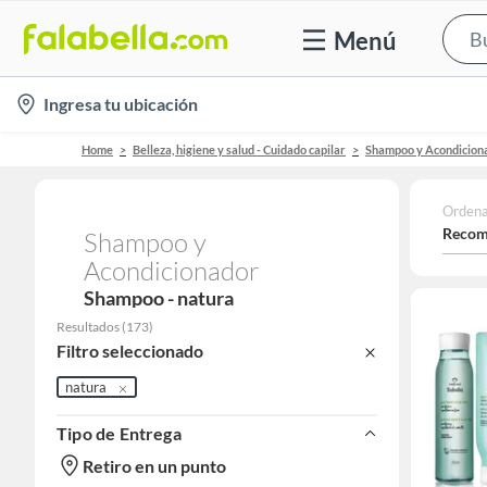
Menú
location-
Ingresa tu ubicación
icon
Home
Belleza, higiene y salud - Cuidado capilar
Shampoo y Acondicion
Ordena
Recom
Shampoo y
Acondicionador
Shampoo - natura
Resultados
(
173
)
Filtro seleccionado
natura
Tipo de Entrega
Retiro en un punto