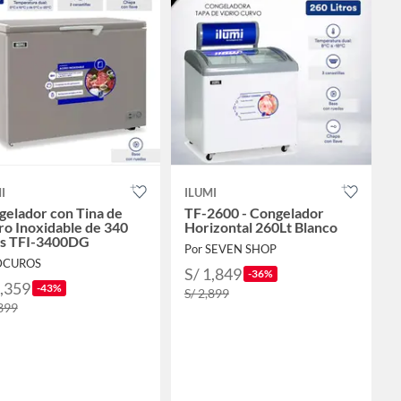
I
ILUMI
gelador con Tina de
TF-2600 - Congelador
o Inoxidable de 340
Horizontal 260Lt Blanco
ros TFI-3400DG
Por SEVEN SHOP
 DCUROS
S/ 1,849
-36%
1,359
-43%
S/ 2,899
,399