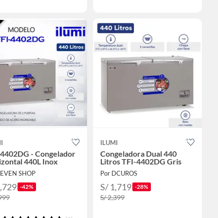
I
ILUMI
-4402DG - Congelador
Congeladora Dual 440
zontal 440L Inox
Litros TFI-4402DG Gris
SEVEN SHOP
Por DCUROS
1,729
S/ 1,719
-42%
-28%
,999
S/ 2,399