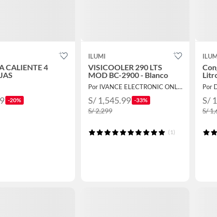
ILUMI
ILUM
A CALIENTE 4
VISICOOLER 290 LTS
Con
JAS
MOD BC-2900 - Blanco
Lit
Por IVANCE ELECTRONIC ONLINE
Por
99
S/ 1,545.99
S/ 
-20%
-33%
S/ 2,299
S/ 1
(1)