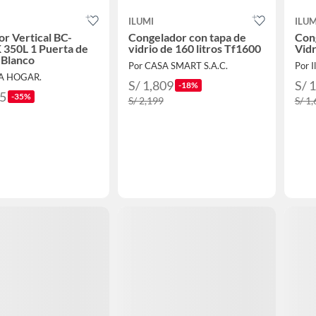
ILUMI
ILUM
or Vertical BC-
Congelador con tapa de
Con
 350L 1 Puerta de
vidrio de 160 litros Tf1600
Vidr
- Blanco
Por CASA SMART S.A.C.
Por I
EA HOGAR.
S/ 1,809
S/ 
-18%
65
-35%
S/ 2,199
S/ 1