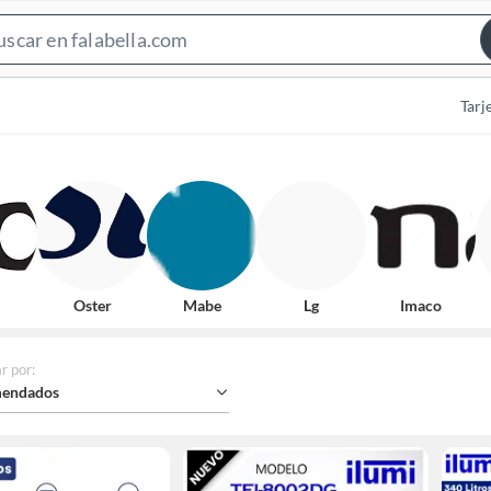
Search
Bar
Tarj
Oster
Mabe
Lg
Imaco
r por
:
endados