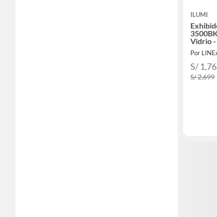
ILUMI
Exhibid
3500BK
Vidrio 
Por LIN
S/ 1,7
S/ 2,699