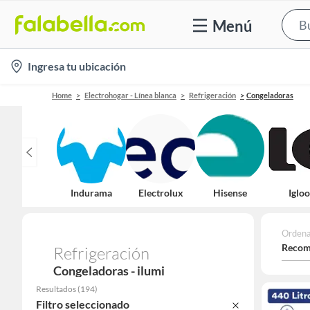
Menú
location-
Ingresa tu ubicación
icon
Home
Electrohogar - Línea blanca
Refrigeración
Congeladoras
Indurama
Electrolux
Hisense
Igloo
Ordena
Recom
Refrigeración
Congeladoras - ilumi
Resultados
(
194
)
Filtro seleccionado