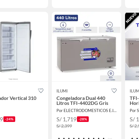
ILUMI
ILUM
dor Vertical 310
Congeladora Dual 440
TFI
Litros TFI-4402DG Gris
Hori
Por ELECTRODOMESTICOS E.I.R.L
Por 
99
S/ 1,719
S/ 
-24%
-28%
S/ 2,399
S/ 2