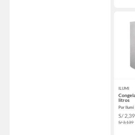
ILUMI
Congela
litros
Por Ilumi
S/ 2,3
S/ 3,139