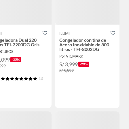
I
ILUMI
geladora Dual 220
Congelador con tina de
ros TFI-2200DG Gris
Acero Inoxidable de 800
litros - TFI-8002DG
 DCUROS
Por VICMARK
1,099
-35%
S/ 3,999
-29%
,699
S/ 5,599
(1)