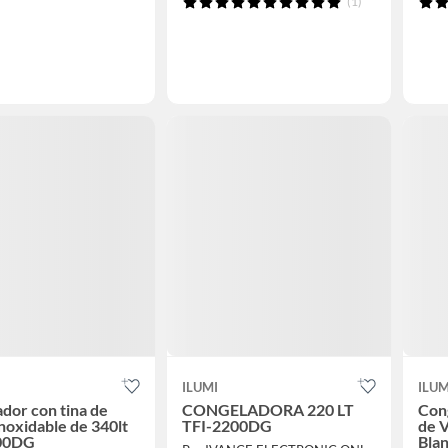
(1)
ILUMI
ILUM
dor con tina de
CONGELADORA 220 LT
Con
noxidable de 340lt
TFI-2200DG
de V
00DG
Bla