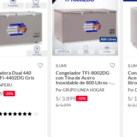
ILUMI
ILUM
adora Dual 440
Congelador TFI-8002DG
Con
TFI-4402DG Gris
con Tina de Acero
Acer
Inoxidable de 800 Litros –
lit
ONPERU
Gris
Por GRUPO LINEA HOGAR
Por
19
-28%
S/ 3,899
S/ 
-35%
S/ 5,999
S/ 2
(1)