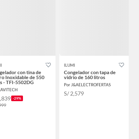
I
ILUMI
elador con tina de
Congelador con tapa de
o Inoxidable de 550
vidrio de 160 litros
os - TFI-5502DG
Por J&AELECTROFERTAS
ZAVITECH
S/ 2,579
2,839
-29%
,999