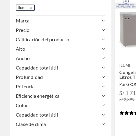
ilumi
Marca
Precio
Calificación del producto
Alto
Ancho
ILUMI
Capacidad total útil
Congel
Litros 
Profundidad
Por GR
Potencia
S/ 1,7
Eficiencia energética
S/ 2,399
Color
Capacidad total útil
Clase de clima