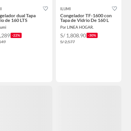
I
ILUMI
gelador dual Tapa
Congelador TF-1600 con
io de 160 LTS
Tapa de Vidrio De 160 L
lumi
Por LINEA HOGAR.
1,289
S/ 1,808.90
-22%
-30%
,649
S/ 2,577