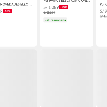
Por IVANCE ELECTRONIC ONLINE
Por FULL NOVEDADES ELECTROHOGAR E.I.R.L.
Por 
S/ 1,089
-53%
39
S/ 
-18%
S/ 2,299
S/ 1
Retira mañana