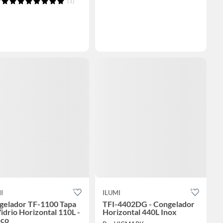
(1)
I
ILUMI
gelador TF-1100 Tapa
TFI-4402DG - Congelador
idrio Horizontal 110L -
Horizontal 440L Inox
nco