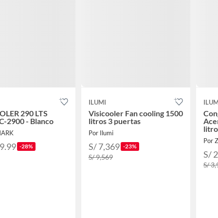
ILUMI
ILUM
OLER 290 LTS
Visicooler Fan cooling 1500
Cong
-2900 - Blanco
litros 3 puertas
Acer
litr
MARK
Por Ilumi
Por 
49.99
S/ 7,369
-28%
-23%
S/ 
S/ 9,569
S/ 3