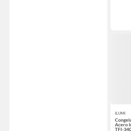
ILUMI
Congela
Acero I
TFI-34