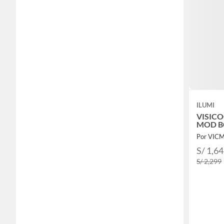
ILUMI
VISICO
MOD BC
Por VIC
S/ 1,6
S/ 2,299