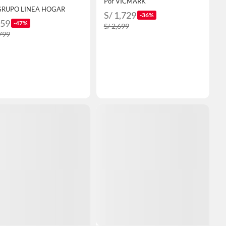
Por VICMARK
GRUPO LINEA HOGAR
S/ 1,729
-36%
959
-47%
S/ 2,699
,799