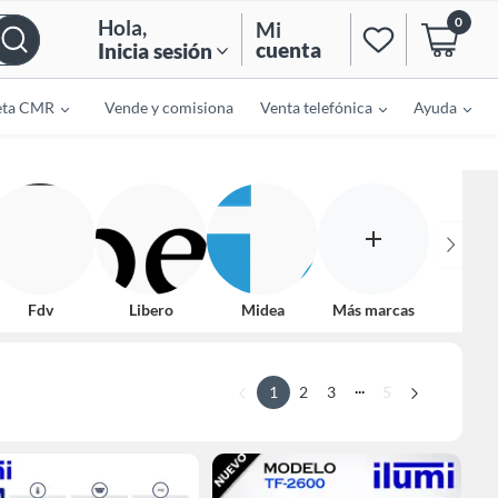
0
Hola
,
Mi
cuenta
Inicia sesión
eta CMR
Vende y comisiona
Venta telefónica
Ayuda
Fdv
Libero
Midea
Más marcas
...
1
2
3
5