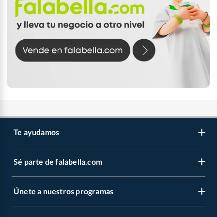
Te ayudamos
Sé parte de falabella.com
Atención por WhatsApp
Centro de ayuda
Únete a nuestros programas
Trabaja con nosotros
Tipos de entrega
Venta empresa