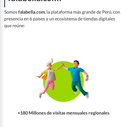
Somos
falabella.com
, la plataforma más grande de Perú, con
¿Cómo registrarte en falabella.com?
presencia en 6 países y un ecosistema de tiendas digitales
que reúne:
Casos de éxito sellers
Preguntas frecuentes
Canales de contacto
+180 Millones de visitas mensuales regionales