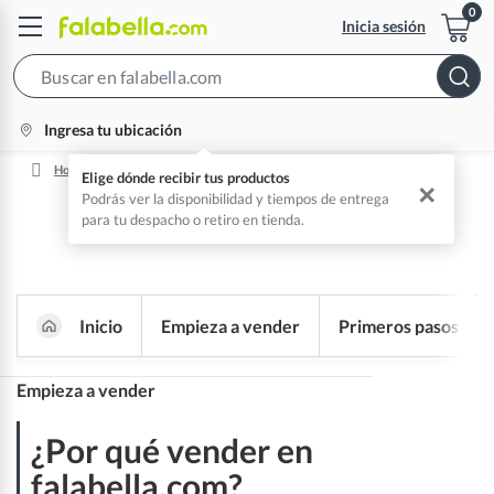
Inicia sesión
Search
Bar
location-
Ingresa tu ubicación
icon
Home
Por Qué Vender En Falabella.com
Elige dónde recibir tus productos
✕
Podrás ver la disponibilidad y tiempos de entrega
para tu despacho o retiro en tienda.
Inicio
Empieza a vender
Primeros pasos
Nace un nuevo espacio para ti
Empieza a vender
¿Por qué vender en falabella.com?
¿Por qué vender en
¿Cuánto cuesta vender en falabella.com?
falabella.com?