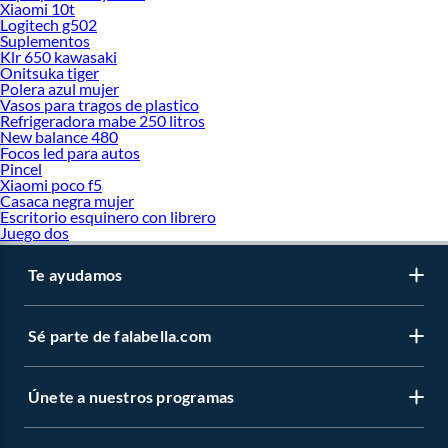
Xiaomi 10t
Logitech g502
Suplementos
Klr 650 kawasaki
Onitsuka tiger
Polera azul mujer
Vasos para tragos de plastico
Refrigeradora mabe 250 litros
New balance 480
Focos led para autos
Pincel
Xiaomi poco f5
Casaca negra mujer
Escritorio esquinero con librero
Juego dos
Te ayudamos
Sé parte de falabella.com
Únete a nuestros programas