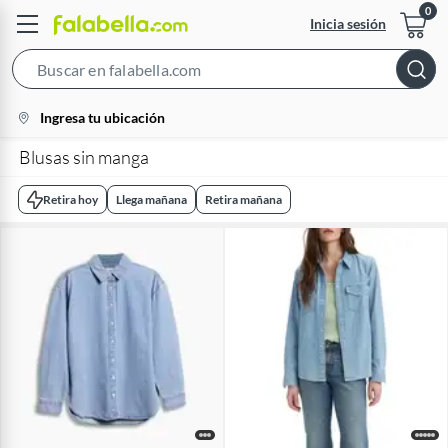
Inicia sesión
Search
Bar
location-
Ingresa tu ubicación
icon
Blusas sin manga
Retira hoy
Llega mañana
Retira mañana