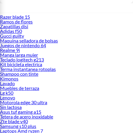
Razer blade 15
Ramos de flores
Zapatillas disi
Adidas f50
Gucci guilty
Maquina selladora de bolsas
Juegos de nintendo 64
Realme 9i
Manga larga mujer
Teclado logitech g213
Kit bicicleta electrica
Terma instantanea rotoplas
Shampoo con tinte
Kimonos
Lavado
Muebles de terraza
Lg k50
Lenovo
Motorola edge 30 ultra
Sin lactosa
Asus tuf gaming a15
Tetera de acero inoxidable
Zte blade v40
Samsung s10 plus
Laptops Amd ryzen 7