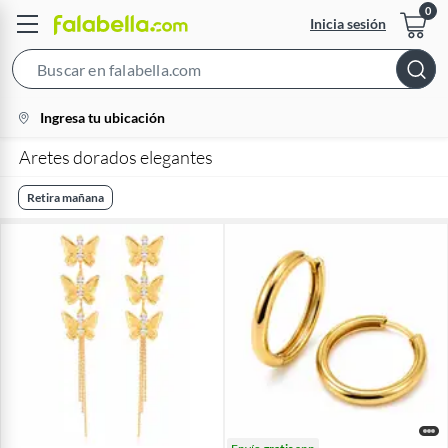
Inicia sesión
Search
Bar
location-
Ingresa tu ubicación
icon
Aretes dorados elegantes
Retira mañana