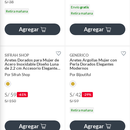
S/ 38
Envío
gratis
Retira mañana
Retira mañana
Agregar
Agregar
SIFRAH SHOP
GENERICO
Aretes Dorados para Mujer de
Aretes Argollas Mujer con
Acero Inoxidable Diseño Luna
Perla Dorados Elegantes
de 2.2 cm Accesorio Elegante y
Modernos
Juvenil
Por Sifrah Shop
Por Bijoutiful
S/ 59
S/ 42
-61%
-29%
S/ 150
S/ 59
Retira mañana
Agregar
Agregar