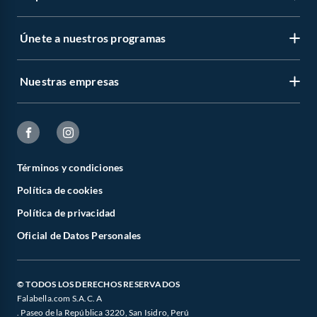
Únete a nuestros programas
Nuestras empresas
Términos y condiciones
Política de cookies
Política de privacidad
Oficial de Datos Personales
© TODOS LOS DERECHOS RESERVADOS
Falabella.com S.A.C. A
. Paseo de la República 3220, San Isidro, Perú