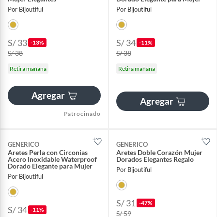
Por Bijoutiful
Por Bijoutiful
S/ 33
S/ 34
-13%
-11%
S/ 38
S/ 38
Retira mañana
Retira mañana
Agregar
Agregar
Patrocinado
GENERICO
GENERICO
Aretes Perla con Circonias
Aretes Doble Corazón Mujer
Acero Inoxidable Waterproof
Dorados Elegantes Regalo
Dorado Elegante para Mujer
Por Bijoutiful
Por Bijoutiful
S/ 31
-47%
S/ 34
-11%
S/ 59