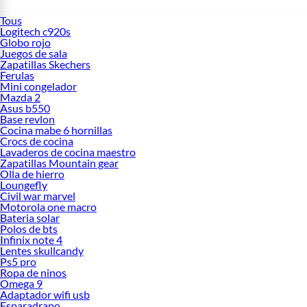
Tous
Logitech c920s
Globo rojo
Juegos de sala
Zapatillas Skechers
Ferulas
Mini congelador
Mazda 2
Asus b550
Base revlon
Cocina mabe 6 hornillas
Crocs de cocina
Lavaderos de cocina maestro
Zapatillas Mountain gear
Olla de hierro
Loungefly
Civil war marvel
Motorola one macro
Bateria solar
Polos de bts
Infinix note 4
Lentes skullcandy
Ps5 pro
Ropa de ninos
Omega 9
Adaptador wifi usb
Esparadrapo