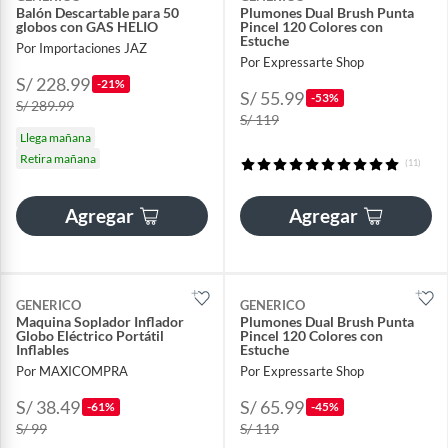
Balón Descartable para 50
Plumones Dual Brush Punta
globos con GAS HELIO
Pincel 120 Colores con
Estuche
Por Importaciones JAZ
Por Expressarte Shop
S/ 228.99
-21%
S/ 55.99
-53%
S/ 289.99
S/ 119
Llega mañana
Retira mañana
(11)
Agregar
Agregar
GENERICO
GENERICO
Maquina Soplador Inflador
Plumones Dual Brush Punta
Globo Eléctrico Portátil
Pincel 120 Colores con
Inflables
Estuche
Por MAXICOMPRA
Por Expressarte Shop
S/ 38.49
S/ 65.99
-61%
-45%
S/ 99
S/ 119