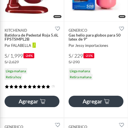
KITCHENAID
GENERICO
Batidora de Pedestal Roja 5.6L
Gas helio para globos para 50
FPSTSMPL2B
latex de 9"
Por FALABELLA
Por Jessy importaciones
S/ 1,999
S/ 229
-24%
-21%
S/ 2,629
S/ 290
Llega mañana
Llega mañana
Retira hoy
Retira mañana
(5)
Agregar
Agregar
GENERICO
GENERICO