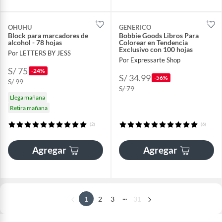
OHUHU
GENERICO
Block para marcadores de
Bobbie Goods Libros Para
alcohol - 78 hojas
Colorear en Tendencia
Exclusivo con 100 hojas
Por LETTERS BY JESS
Por Expressarte Shop
S/ 75
-24%
S/ 34.99
-56%
S/ 99
S/ 79
Llega mañana
Retira mañana
(2)
(6)
Agregar
Agregar
...
1
2
3
31