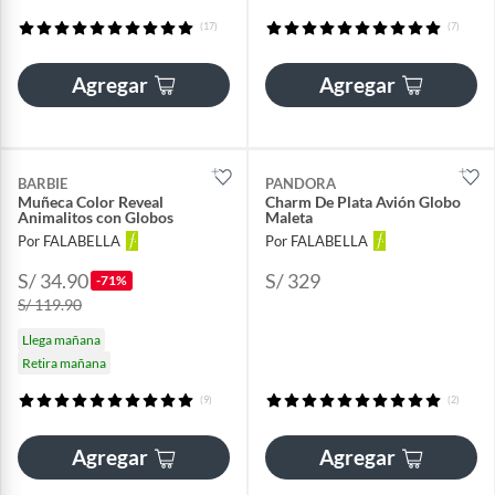
(17)
(7)
Agregar
Agregar
BARBIE
PANDORA
Muñeca Color Reveal
Charm De Plata Avión Globo
Animalitos con Globos
Maleta
Por FALABELLA
Por FALABELLA
S/ 34.90
S/ 329
-71%
S/ 119.90
Llega mañana
Retira mañana
(9)
(2)
Agregar
Agregar