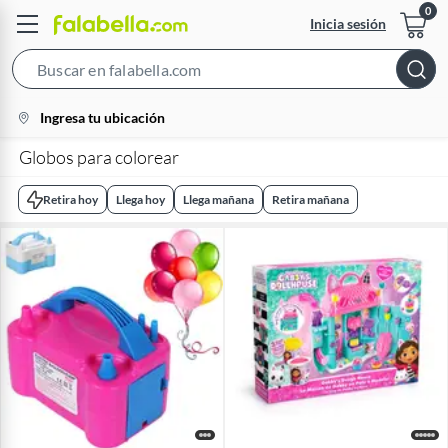
Inicia sesión
Search
Bar
location-
Ingresa tu ubicación
icon
Globos para colorear
Retira hoy
Llega hoy
Llega mañana
Retira mañana