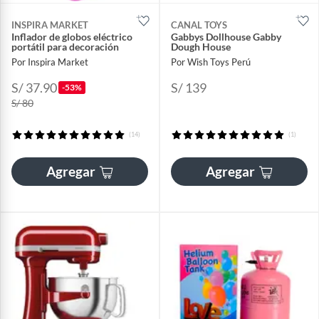
INSPIRA MARKET
CANAL TOYS
Inflador de globos eléctrico
Gabbys Dollhouse Gabby
portátil para decoración
Dough House
Por Inspira Market
Por Wish Toys Perú
S/ 37.90
S/ 139
-53%
S/ 80
(14)
(1)
Agregar
Agregar