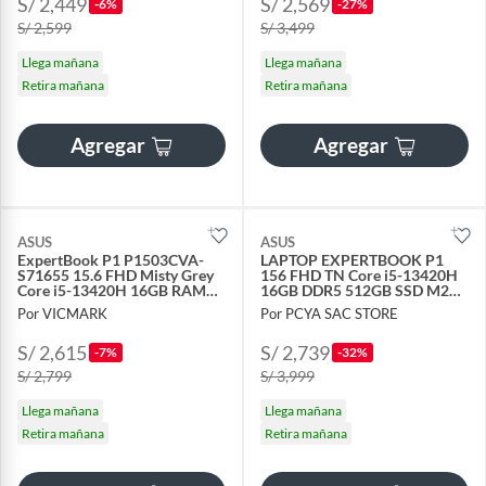
S/ 2,449
S/ 2,569
-6%
-27%
S/ 2,599
S/ 3,499
Llega mañana
Llega mañana
Retira mañana
Retira mañana
Agregar
Agregar
ASUS
ASUS
ExpertBook P1 P1503CVA-
LAPTOP EXPERTBOOK P1
S71655 15.6 FHD Misty Grey
156 FHD TN Core i5-13420H
Core i5-13420H 16GB RAM
16GB DDR5 512GB SSD M2
512GB SSD
Freedos
Por VICMARK
Por PCYA SAC STORE
S/ 2,615
S/ 2,739
-7%
-32%
S/ 2,799
S/ 3,999
Llega mañana
Llega mañana
Retira mañana
Retira mañana