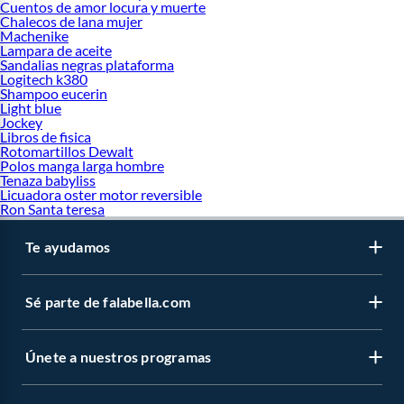
Cuentos de amor locura y muerte
Chalecos de lana mujer
Machenike
Lampara de aceite
Sandalias negras plataforma
Logitech k380
Shampoo eucerin
Light blue
Jockey
Libros de fisica
Rotomartillos Dewalt
Polos manga larga hombre
Tenaza babyliss
Licuadora oster motor reversible
Ron Santa teresa
Te ayudamos
Sé parte de falabella.com
Únete a nuestros programas