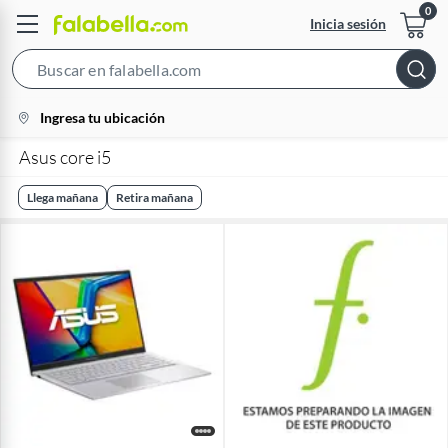
Inicia sesión
Search
Bar
location-
Ingresa tu ubicación
icon
Asus core i5
Llega mañana
Retira mañana