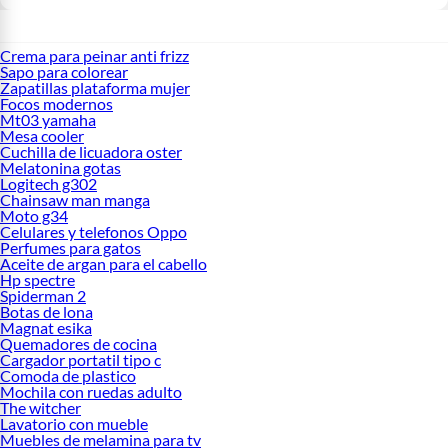
Crema para peinar anti frizz
Sapo para colorear
Zapatillas plataforma mujer
Focos modernos
Mt03 yamaha
Mesa cooler
Cuchilla de licuadora oster
Melatonina gotas
Logitech g302
Chainsaw man manga
Moto g34
Celulares y telefonos Oppo
Perfumes para gatos
Aceite de argan para el cabello
Hp spectre
Spiderman 2
Botas de lona
Magnat esika
Quemadores de cocina
Cargador portatil tipo c
Comoda de plastico
Mochila con ruedas adulto
The witcher
Lavatorio con mueble
Muebles de melamina para tv