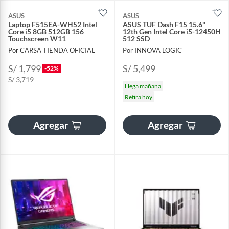
ASUS
ASUS
Laptop F515EA-WH52 Intel
ASUS TUF Dash F15 15.6"
Core i5 8GB 512GB 156
12th Gen Intel Core i5-12450H
Touchscreen W11
512 SSD
Por CARSA TIENDA OFICIAL
Por INNOVA LOGIC
S/ 1,799
S/ 5,499
-52%
S/ 3,719
Llega mañana
Retira hoy
Agregar
Agregar