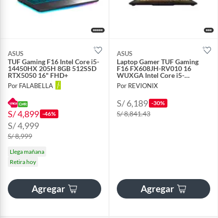
ASUS
ASUS
TUF Gaming F16 Intel Core i5-
Laptop Gamer TUF Gaming
14450HX 205H 8GB 512SSD
F16 FX608JH-RV010 16
RTX5050 16" FHD+
WUXGA Intel Core i5-
13450HX
Por FALABELLA
Por REVIONIX
S/ 6,189
-30%
S/ 4,899
S/ 8,841.43
-46%
S/ 4,999
S/ 8,999
Llega mañana
Retira hoy
Agregar
Agregar