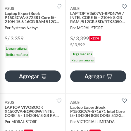
ASUS
ASUS
Laptop ExpertBook
LAPTOP V3607VJ-RP067W /
P1503CVA-S72381 Core i5-
INTEL CORE i5 - 210H/ 8 GB
210H 15.6 16GB RAM 512GB
RAM /512GB SSD/RTX3050
SSD FreeDOS Gris
6GB /144HZ
Por Systems Netsys
Por MORAL STORE
S/ 3,359
S/ 3,399
-15%
S/ 3,999
Llega mañana
Llega mañana
Retira mañana
Retira mañana
Agregar
Agregar
ASUS
ASUS
LAPTOP VIVOBOOK
Laptop ExpertBook
X1502VA-BQ903W/ INTEL
P1503CVA-S71671 Intel Core
CORE i5 - 13420H/ 8 GB RAM
i5-13420H 8GB DDR5 512GB
/512GB SSD/ 15.6 FHD
SSD 15.6 FHD Gris
Por MORAL STORE
Por VICTORIA ILIMITADA