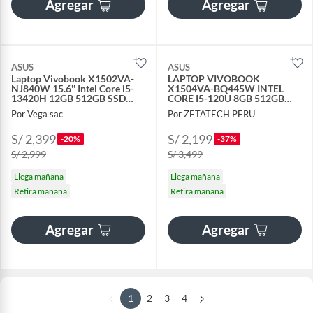
Agregar
Agregar
ASUS
ASUS
Laptop Vivobook X1502VA-
LAPTOP VIVOBOOK
NJ840W 15.6'' Intel Core i5-
X1504VA-BQ445W INTEL
13420H 12GB 512GB SSD
CORE I5-120U 8GB 512GB
Windows 11 Español
SSD 15.6 FHD WINDOWS 11
Por Vega sac
Por ZETATECH PERU
S/ 2,399
S/ 2,199
-20%
-37%
S/ 2,999
S/ 3,499
Llega mañana
Llega mañana
Retira mañana
Retira mañana
Agregar
Agregar
1
2
3
4