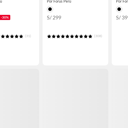
rú
Por Forus Perú
Por Fo
S/ 299
S/ 39
-30%
(31)
(308)