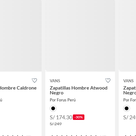
VANS
VANS
 Hombre Caldrone
Zapatillas Hombre Atwood
Zapat
Negro
Negr
rú
Por Forus Perú
Por Fo
S/ 174.30
S/ 24
-30%
S/ 249