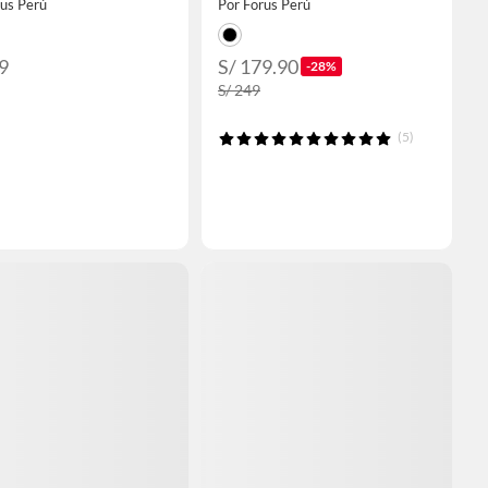
rus Perú
Por Forus Perú
9
S/ 179.90
-28%
S/ 249
(5)