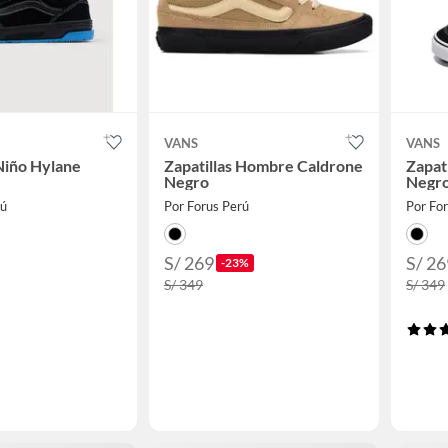
VANS
VANS
 Niño Hylane
Zapatillas Hombre Caldrone
Zapat
Negro
Negr
rú
Por Forus Perú
Por Fo
S/ 269
S/ 26
-23%
S/ 349
S/ 349