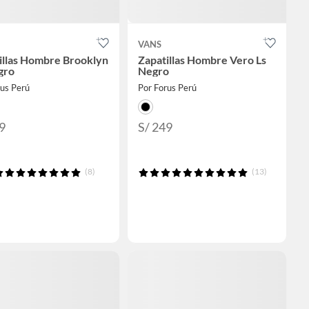
VANS
illas Hombre Brooklyn
Zapatillas Hombre Vero Ls
gro
Negro
rus Perú
Por Forus Perú
9
S/ 249
(8)
(13)