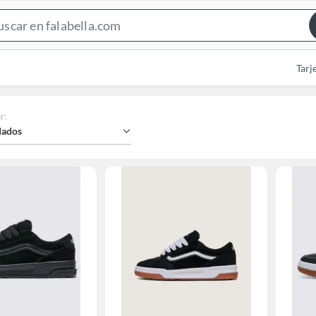
Search
Bar
Tarj
r
:
ados