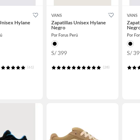
VANS
VANS
 Unisex Hylane
Zapatillas Unisex Hylane
Zapat
Negro
Negr
rú
Por Forus Perú
Por Fo
S/ 399
S/ 39
(61)
(28)