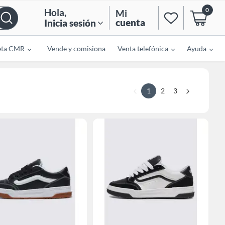
0
Hola
,
Mi
cuenta
Inicia sesión
eta CMR
Vende y comisiona
Venta telefónica
Ayuda
1
2
3