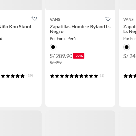
VANS
VANS
 Niño Knu Skool
Zapatillas Hombre Ryland Ls
Zapat
Negro
Ls Ne
rú
Por Forus Perú
Por Fo
S/ 289.90
S/ 24
-27%
S/ 399
(39)
(1)