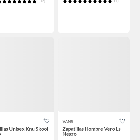
(32)
(1)
VANS
illas Unisex Knu Skool
Zapatillas Hombre Vero Ls
o
Negro