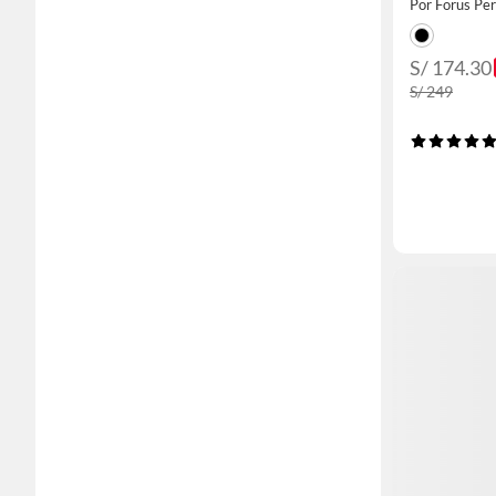
Por Forus Pe
S/ 174.30
S/ 249