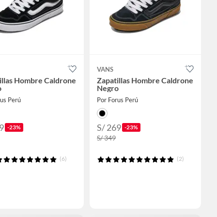
VANS
illas Hombre Caldrone
Zapatillas Hombre Caldrone
o
Negro
rus Perú
Por Forus Perú
9
S/ 269
-23%
-23%
S/ 349
(6)
(2)