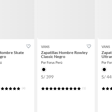
VANS
VANS
 Hombre Skate
Zapatillas Hombre Rowley
Zapat
gro
Classic Negro
Ultra
rú
Por Forus Perú
Por Fo
S/ 399
S/ 44
(4)
(1)