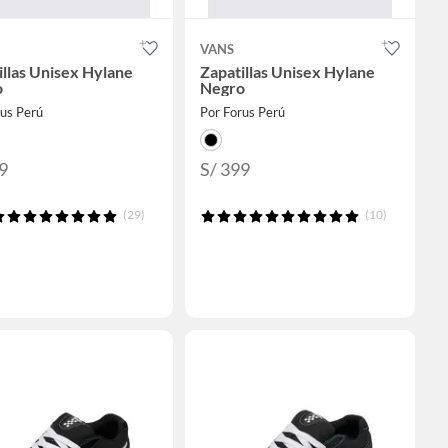
VANS
illas Unisex Hylane
Zapatillas Unisex Hylane
o
Negro
rus Perú
Por Forus Perú
9
S/ 399
(29)
(10)