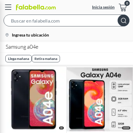
Inicia sesión
Search
Bar
location-
Ingresa tu ubicación
icon
Samsung a04e
Llega mañana
Retira mañana