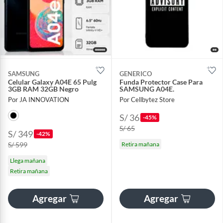
SAMSUNG
GENERICO
Celular Galaxy A04E 65 Pulg
Funda Protector Case Para
3GB RAM 32GB Negro
SAMSUNG A04E.
Por JA INNOVATION
Por Cellbytez Store
S/ 36
-45%
S/ 65
S/ 349
-42%
S/ 599
Retira mañana
Llega mañana
Retira mañana
Agregar
Agregar