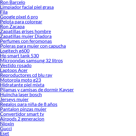
Ron Barcelo
Limpiador facial piel grasa
Fila
Google pixel 6 pro
Pelota para colorear
Ron Zacapa
Zapatillas grises hombre
Zapatillas mujer Diadora
Perfumes con feromonas
Poleras para mujer con capucha
Logitech g600
Hp smart tank 530
Microondas samsung 32 litros
Vestido rosado
Laptops Acer
Reproductores cd blu ray
Motorola moto g23
Hidratante piel mixta
Pijamas y camisas de dormir Kayser
Huincha laser bosch
Jerseys mujer
Regalos para niña de 8 años
Pantalon pinzas mujer
Convertidor smart tv
Airpods 2 generacion
Nioxin
Gucci
Eset