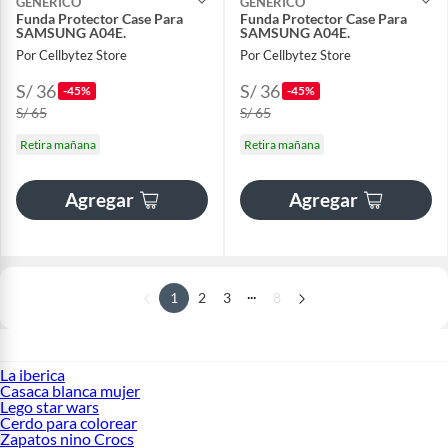
GENERICO
GENERICO
Funda Protector Case Para
Funda Protector Case Para
SAMSUNG A04E.
SAMSUNG A04E.
Por Cellbytez Store
Por Cellbytez Store
S/ 36
S/ 36
-45%
-45%
S/ 65
S/ 65
Retira mañana
Retira mañana
Agregar
Agregar
...
1
2
3
8
La iberica
Casaca blanca mujer
Lego star wars
Cerdo para colorear
Zapatos nino Crocs