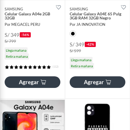
SAMSUNG
SAMSUNG
Celular Galaxy A04e 2GB
Celular Galaxy A04E 65 Pulg
32GB
3GB RAM 32GB Negro
Por MEGACEL PERU
Por JA INNOVATION
S/ 349
-56%
S/ 799
S/ 349
-42%
Llega mañana
S/ 599
Retira mañana
Llega mañana
Retira mañana
(112)
Agregar
Agregar