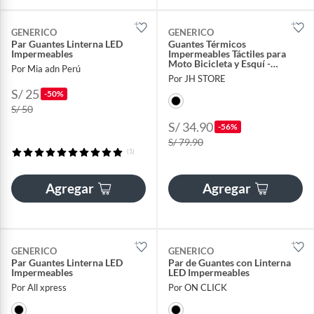
GENERICO
GENERICO
Par Guantes Linterna LED
Guantes Térmicos
Impermeables
Impermeables Táctiles para
Moto Bicicleta y Esquí -
Por Mia adn Perú
Antideslizantes
Por JH STORE
S/ 25
-50%
S/ 50
S/ 34.90
-56%
S/ 79.90
(1)
Agregar
Agregar
GENERICO
GENERICO
Par Guantes Linterna LED
Par de Guantes con Linterna
Impermeables
LED Impermeables
Por All xpress
Por ON CLICK