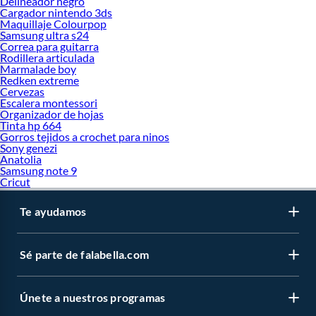
Delineador negro
Cargador nintendo 3ds
Maquillaje Colourpop
Samsung ultra s24
Correa para guitarra
Rodillera articulada
Marmalade boy
Redken extreme
Cervezas
Escalera montessori
Organizador de hojas
Tinta hp 664
Gorros tejidos a crochet para ninos
Sony genezi
Anatolia
Samsung note 9
Cricut
Te ayudamos
Sé parte de falabella.com
Únete a nuestros programas