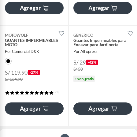
Agregar
Agregar
MOTOWOLF
GENERICO
GUANTES IMPERMEABLES
Guantes Impermeables para
MOTO
Excavar para Jardinería
Por Comercial D&K
Por All xpress
S/ 29
-42%
S/ 50
S/ 119.90
-27%
S/ 164.90
Envío
gratis
(1)
Agregar
Agregar