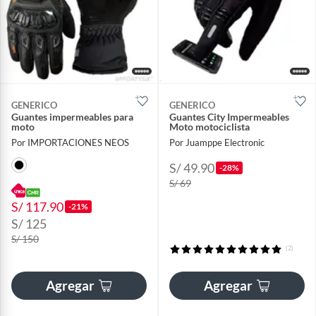
GENERICO
GENERICO
Guantes impermeables para
Guantes City Impermeables
moto
Moto motociclista
Por IMPORTACIONES NEOS
Por Juamppe Electronic
S/ 49.90
-28%
S/ 69
S/ 117.90
-21%
S/ 125
S/ 150
(2)
Agregar
Agregar