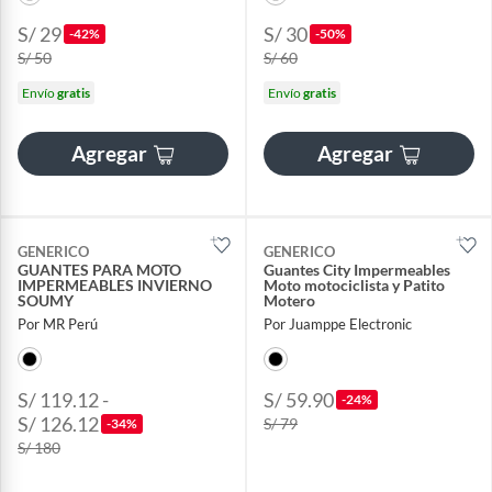
S/ 29
S/ 30
-42%
-50%
S/ 50
S/ 60
Envío
gratis
Envío
gratis
Agregar
Agregar
GENERICO
GENERICO
GUANTES PARA MOTO
Guantes City Impermeables
IMPERMEABLES INVIERNO
Moto motociclista y Patito
SOUMY
Motero
Por MR Perú
Por Juamppe Electronic
S/ 119.12 -
S/ 59.90
-24%
S/ 126.12
S/ 79
-34%
S/ 180