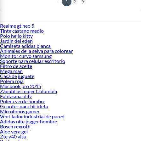
1
2
Realme gt neo 5
Tinte castano medio
Polo hello kitty
Jardin del eden
Camiseta adidas blanca
Animales de la selva para colorear
Monitor curvo samsung
Soporte para celular escritorio
Filtro de aceite
Mega man
Casa de juguete
Polera roja
Macbook pro 2015
Zapatillas mujer Columbia
Fantasma blitz
Polera verde hombre
Guantes para bicicleta
Microfonos gamer
Ventilador industrial de pared
Adidas nite jogger hombre
Bosch rexroth
Aloe vera gel
Zte v40 vita