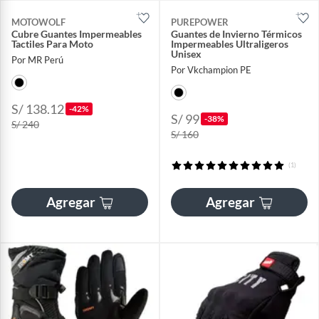
MOTOWOLF
PUREPOWER
Cubre Guantes Impermeables
Guantes de Invierno Térmicos
Tactiles Para Moto
Impermeables Ultraligeros
Unisex
Por MR Perú
Por Vkchampion PE
S/ 138.12
-42%
S/ 99
-38%
S/ 240
S/ 160
(1)
Agregar
Agregar