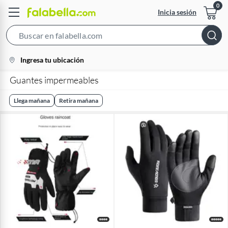
Inicia sesión
Search
Bar
location-
Ingresa tu ubicación
icon
Guantes impermeables
Llega mañana
Retira mañana