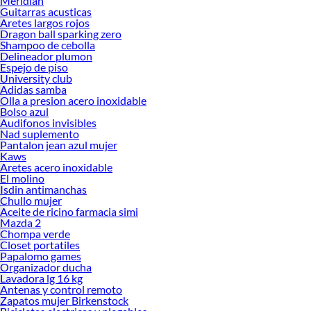
Meridian
Guitarras acusticas
Aretes largos rojos
Dragon ball sparking zero
Shampoo de cebolla
Delineador plumon
Espejo de piso
University club
Adidas samba
Olla a presion acero inoxidable
Bolso azul
Audifonos invisibles
Nad suplemento
Pantalon jean azul mujer
Kaws
Aretes acero inoxidable
El molino
Isdin antimanchas
Chullo mujer
Aceite de ricino farmacia simi
Mazda 2
Chompa verde
Closet portatiles
Papalomo games
Organizador ducha
Lavadora lg 16 kg
Antenas y control remoto
Zapatos mujer Birkenstock