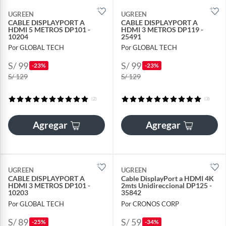
UGREEN
UGREEN
CABLE DISPLAYPORT A
CABLE DISPLAYPORT A
HDMI 5 METROS DP101 -
HDMI 3 METROS DP119 -
10204
25491
Por GLOBAL TECH
Por GLOBAL TECH
S/ 99
S/ 99
-23%
-23%
S/ 129
S/ 129
(2)
(3)
Agregar
Agregar
UGREEN
UGREEN
CABLE DISPLAYPORT A
Cable DisplayPort a HDMI 4K
HDMI 3 METROS DP101 -
2mts Unidireccional DP125 -
10203
35842
Por GLOBAL TECH
Por CRONOS CORP
S/ 89
S/ 59
-25%
-34%