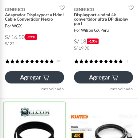
GENERICO
GENERICO
Adaptador Displayport a Hdmi
Displayport a hdmi 4k
Cable Convertidor Negro
convertidor ultra DP display
port
Por WGX
Por Wilson GX Peru
S/ 16.50
-25%
S/ 18
-10%
S/ 22
S/ 19.90
(10)
(8)
Agregar
Agregar
Patrocinado
Patrocinado