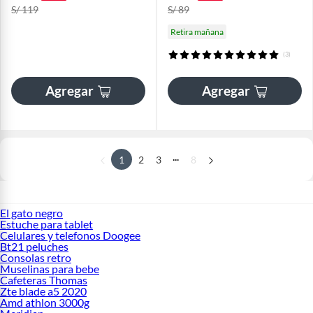
S/ 119
S/ 89
Retira mañana
(3)
Agregar
Agregar
...
1
2
3
8
El gato negro
Estuche para tablet
Celulares y telefonos Doogee
Bt21 peluches
Consolas retro
Muselinas para bebe
Cafeteras Thomas
Zte blade a5 2020
Amd athlon 3000g