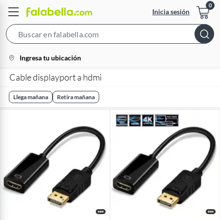
Inicia sesión
Search
Bar
location-
Ingresa tu ubicación
icon
Cable displayport a hdmi
Llega mañana
Retira mañana