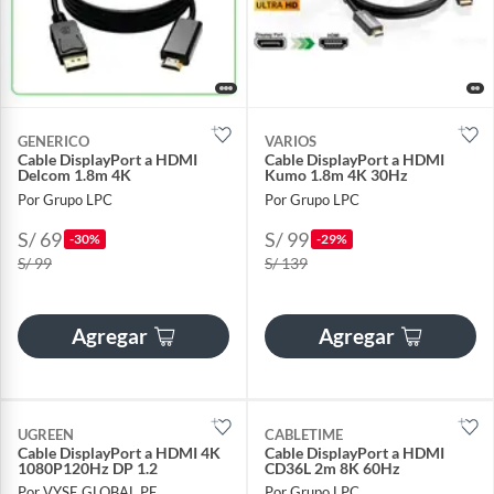
GENERICO
VARIOS
Cable DisplayPort a HDMI
Cable DisplayPort a HDMI
Delcom 1.8m 4K
Kumo 1.8m 4K 30Hz
Por Grupo LPC
Por Grupo LPC
S/ 69
S/ 99
-30%
-29%
S/ 99
S/ 139
Agregar
Agregar
UGREEN
CABLETIME
Cable DisplayPort a HDMI 4K
Cable DisplayPort a HDMI
1080P120Hz DP 1.2
CD36L 2m 8K 60Hz
Por VYSE GLOBAL PE
Por Grupo LPC