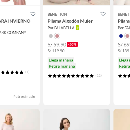
BENETTON
BENET
ARA INVIERNO
Pijama Algodón Mujer
Pijam
Por FALABELLA
Por F
TARK COMPANY
S/ 59.90
S/ 69
-50%
S/ 119.90
S/ 139
Llega mañana
Llega
Retira mañana
Retir
(1)
(22)
Patrocinado