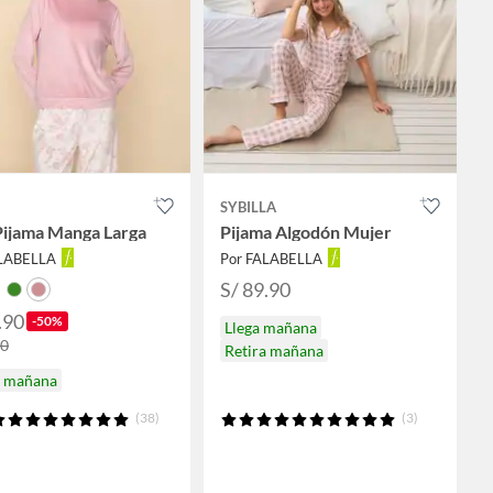
SYBILLA
Pijama Manga Larga
Pijama Algodón Mujer
ALABELLA
Por FALABELLA
S/ 89.90
.90
-50%
Llega mañana
90
Retira mañana
a mañana
(38)
(3)