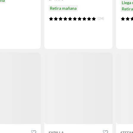
ana
Llega
Retira mañana
Retir
(24)
SYBILLA
STEFA