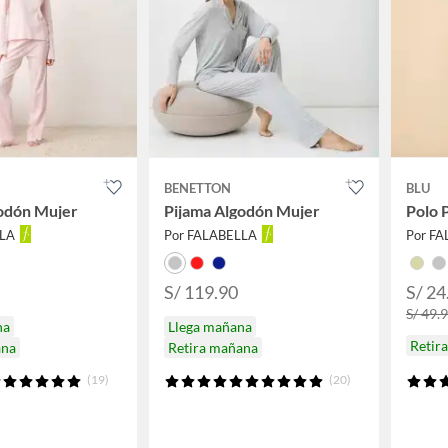
BENETTON
BLU
odón Mujer
Pijama Algodón Mujer
Polo 
LLA
Por FALABELLA
Por F
S/ 119.90
S/ 24
S/ 49.
na
Llega mañana
Retir
ana
Retira mañana
(19)
(20)