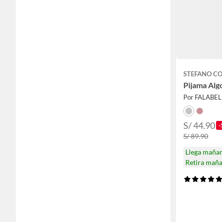
STEFANO CO
Pijama Alg
Por FALABE
S/ 44.90
-
S/ 89.90
Llega maña
Retira mañ