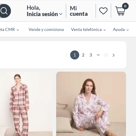
0
Hola
,
Mi
cuenta
Inicia sesión
eta CMR
Vende y comisiona
Venta telefónica
Ayuda
...
1
2
3
32