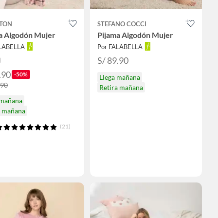
TON
STEFANO COCCI
a Algodón Mujer
Pijama Algodón Mujer
ALABELLA
Por FALABELLA
S/ 89.90
.90
-50%
Llega mañana
.90
Retira mañana
 mañana
a mañana
(21)