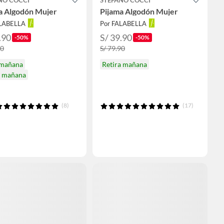
a Algodón Mujer
Pijama Algodón Mujer
ALABELLA
Por FALABELLA
.90
S/ 39.90
-50%
-50%
90
S/ 79.90
 mañana
Retira mañana
a mañana
(8)
(17)