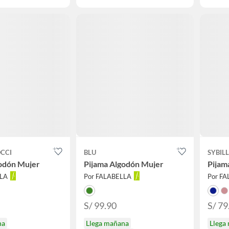
CCI
BLU
SYBIL
odón Mujer
Pijama Algodón Mujer
Pijam
LLA
Por FALABELLA
Por F
S/ 99.90
S/ 79
na
Llega mañana
Llega