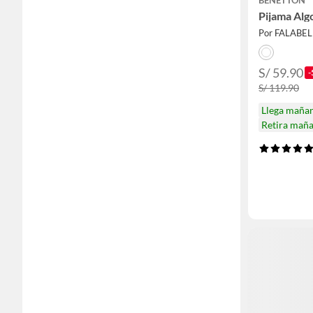
Pijama Alg
Por FALABE
S/ 59.90
-
S/ 119.90
Llega maña
Retira mañ