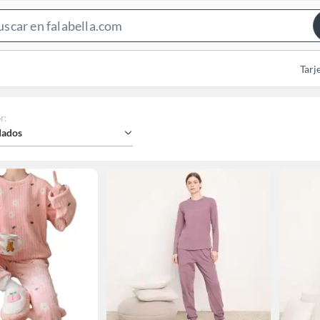
Search
Bar
Tarj
r
:
ados