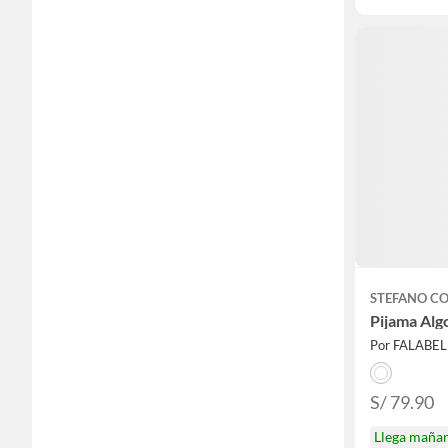
STEFANO CO
Pijama Alg
Por FALABE
S/ 79.90
Llega maña