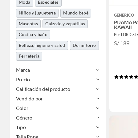
Moda
Especiales
Niños y juguetería
Mundo bebé
GENERICO
PIJAMA P
Mascotas
Calzado y zapatillas
KAWAII
Cocina y baño
Por LORD S
S/ 189
Belleza, higiene y salud
Dormitorio
Ferretería
Marca
Precio
Calificación del producto
Vendido por
Color
Género
Tipo
Talla Ropa