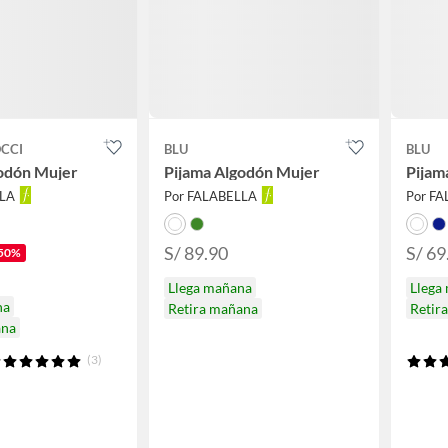
CCI
BLU
BLU
odón Mujer
Pijama Algodón Mujer
Pijam
LLA
Por FALABELLA
Por F
S/ 89.90
S/ 69
50%
Llega mañana
Llega
na
Retira mañana
Retir
ana
(3)