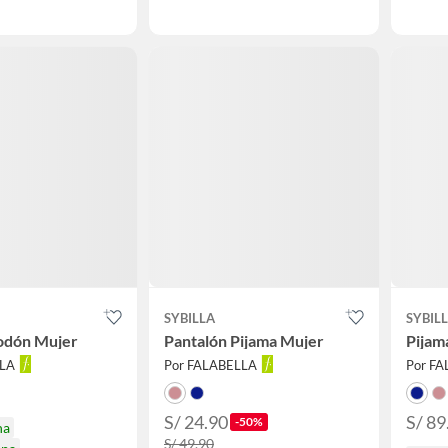
SYBILLA
SYBIL
odón Mujer
Pantalón Pijama Mujer
Pijam
LLA
Por FALABELLA
Por F
S/ 24.90
S/ 89
-50%
na
S/ 49.90