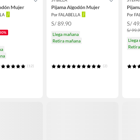
odón Mujer
Pijama Algodón Mujer
Pijam
LLA
Por FALABELLA
Por F
S/ 89.90
S/ 49
S/ 99.
50%
Llega mañana
Llega
Retira mañana
Retir
na
ana
(12)
(2)