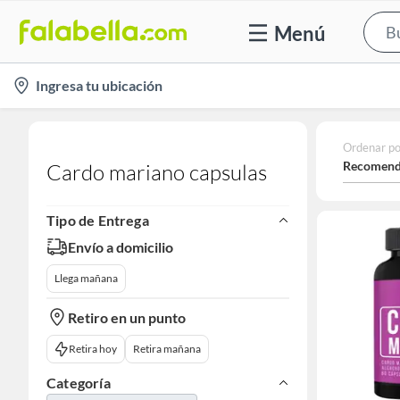
Menú
location-
Ingresa tu ubicación
icon
Ordenar po
Recomend
Cardo mariano capsulas
Tipo de Entrega
Envío a domicilio
Llega mañana
Retiro en un punto
Retira hoy
Retira mañana
Categoría