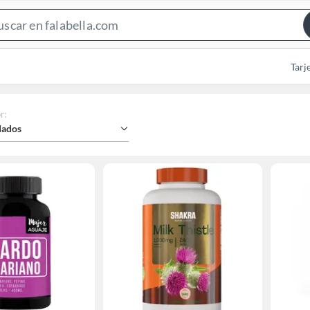
Search
Bar
Tarj
r
:
ados