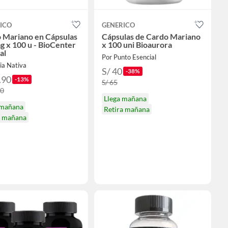
ICO
GENERICO
 Mariano en Cápsulas
Cápsulas de Cardo Mariano
g x 100 u - BioCenter
x 100 uni Bioaurora
al
Por Punto Esencial
ia Nativa
S/ 40
-38%
.90
-13%
S/ 65
10
Llega mañana
 mañana
Retira mañana
a mañana