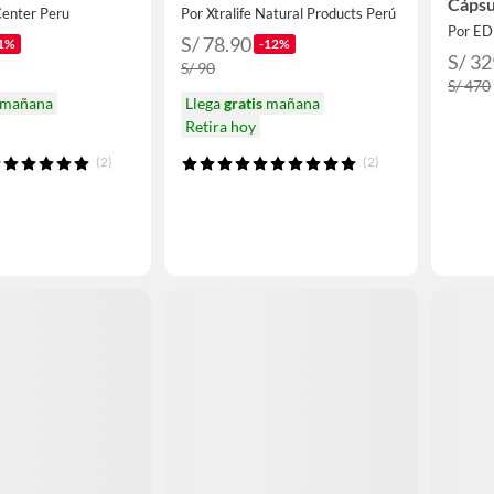
Cápsu
Center Peru
Por Xtralife Natural Products Perú
Por E
S/ 78.90
1%
-12%
S/ 32
S/ 90
S/ 470
mañana
Llega
gratis
mañana
Retira hoy
(2)
(2)