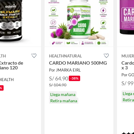
LTH
HEALTHNATURAL
MUJER
Extracto de
CARDO MARIANO 500MG
Cardo
iano 120
x 3
Por JMARKA EIRL
Por G
S/ 64.90
-38%
 HEALTH
S/ 99
S/ 104.90
%
Llega
Llega mañana
Retir
Retira mañana