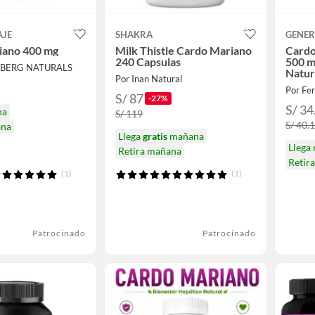
AJE
SHAKRA
GENER
iano 400 mg
Milk Thistle Cardo Mariano
Cardo
240 Capsulas
500 m
NBERG NATURALS
Natur
Por Inan Natural
Por Fer
S/ 87
-27%
S/ 34
na
S/ 119
S/ 40.
ana
Llega
gratis
mañana
Llega
Retira mañana
Retir
(1)
(1)
Patrocinado
Patrocinado