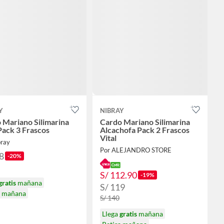
Y
NIBRAY
 Mariano Silimarina
Cardo Mariano Silimarina
 Pack 3 Frascos
Alcachofa Pack 2 Frascos
Vital
bray
Por ALEJANDRO STORE
8
-20%
S/ 112.90
-19%
gratis
mañana
S/ 119
a mañana
S/ 140
Llega
gratis
mañana