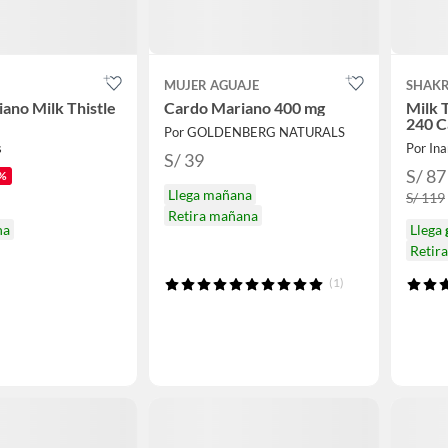
MUJER AGUAJE
SHAK
ano Milk Thistle
Cardo Mariano 400 mg
Milk 
240 C
Por GOLDENBERG NATURALS
s
Por Ina
S/ 39
S/ 87
%
Llega mañana
S/ 119
Retira mañana
na
Llega
Retir
(1)