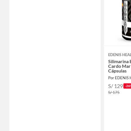
EDENIS HEA
Silimarina 
Cardo Mar
Cápsulas
Por EDENIS
S/ 129
-26
S/ 175