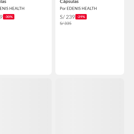
las
Cápsulas
DENIS HEALTH
Por EDENIS HEALTH
9
S/ 239
-30%
-29%
S/ 335