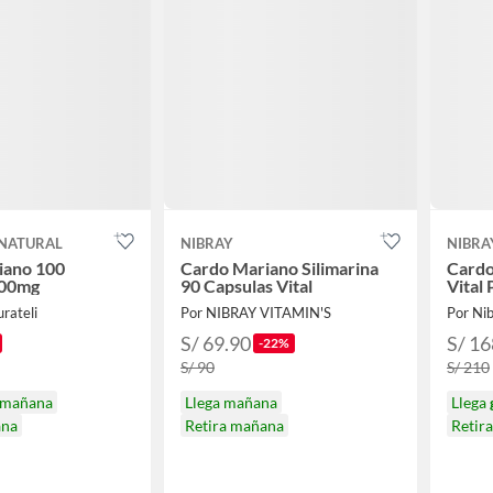
 NATURAL
NIBRAY
NIBRA
iano 100
Cardo Mariano Silimarina
Cardo
500mg
90 Capsulas Vital
Vital
rateli
Por NIBRAY VITAMIN'S
Por Ni
S/ 69.90
S/ 16
-22%
S/ 90
S/ 210
mañana
Llega mañana
Llega
ana
Retira mañana
Retir