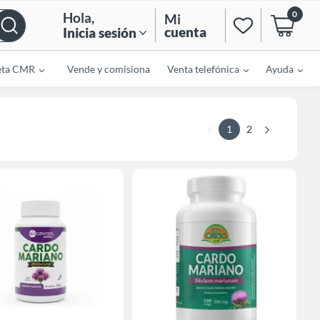
0
Hola
,
Mi
cuenta
Inicia sesión
eta CMR
Vende y comisiona
Venta telefónica
Ayuda
1
2