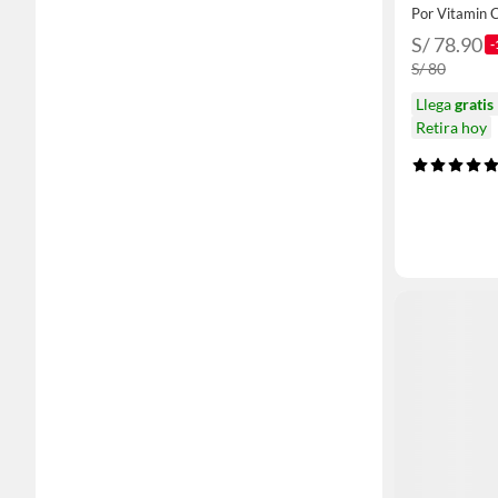
Por Vitamin 
S/ 78.90
-
S/ 80
Llega
gratis
Retira hoy