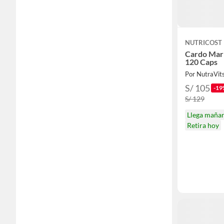
NUTRICOST
Cardo Mari
120 Caps
Por NutraVit
S/ 105
-19
S/ 129
Llega maña
Retira hoy