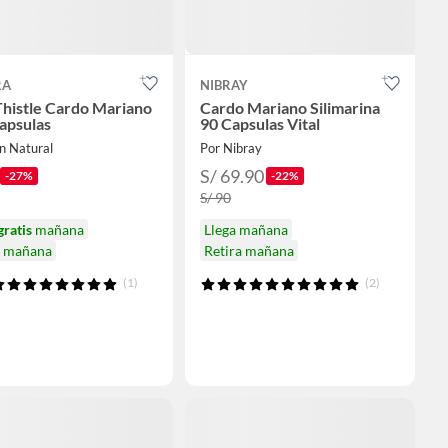
RA
NIBRAY
Thistle Cardo Mariano
Cardo Mariano Silimarina
apsulas
90 Capsulas Vital
n Natural
Por Nibray
S/ 69.90
-27%
-22%
S/ 90
gratis
mañana
Llega mañana
a mañana
Retira mañana
(1)
(2)