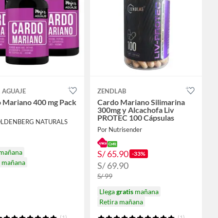
 AGUAJE
ZENDLAB
 Mariano 400 mg Pack
Cardo Mariano Silimarina
300mg y Alcachofa Liv
PROTEC 100 Cápsulas
OLDENBERG NATURALS
Por Nutrisender
 mañana
S/ 65.90
-33%
a mañana
S/ 69.90
S/ 99
Llega
gratis
mañana
Retira mañana
(1)
(1)