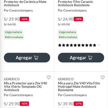
Protector de Cerámica Mate
Protector Film Ceramic
Antishock
Antishock Resistente
Por Coversstoreperu
Por Coversstoreperu
S/ 29.90
S/ 24.90
-46%
-38%
S/ 54.90
S/ 39.90
Llega mañana
Llega mañana
Retira mañana
Retira mañana
(1)
Agregar
Agregar
GENERICO
GENERICO
Mica Protector para Zte V40
Mica para Zte V40 Vita Film
Vita Vidrio Templado OG
Hydrogel Mate Antishock
Antishock
Resistente
Por Coversstoreperu
Por Coversstoreperu
S/ 29.90
S/ 39.90
-40%
-27%