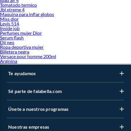
Ipad air 4
Tomatodo termico
Jbl xtreme 4
Maquina para inflar globos
Miss dior
Levis 514
Inside job
Perfumes mujer Dior
Serum flash
Dji neo
Ropa deportiva mujer
Billetera negra
Versace pour homme 200ml
Arginina
Te ayudamos
Sé parte de falabella.com
Únete a nuestros programas
Nuestras empresas