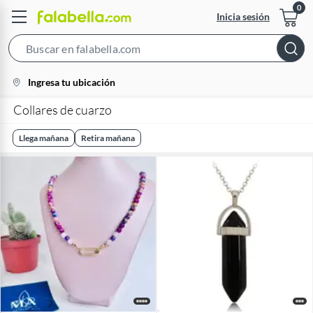
Inicia sesión
Search
Bar
location-
Ingresa tu ubicación
icon
Collares de cuarzo
Llega mañana
Retira mañana