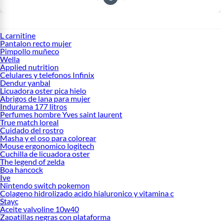
L carnitine
Pantalon recto mujer
Pimpollo muñeco
Wella
Applied nutrition
Celulares y telefonos Infinix
Dendur yanbal
Licuadora oster pica hielo
Abrigos de lana para mujer
Indurama 177 litros
Perfumes hombre Yves saint laurent
True match loreal
Cuidado del rostro
Masha y el oso para colorear
Mouse ergonomico logitech
Cuchilla de licuadora oster
The legend of zelda
Boa hancock
Ive
Nintendo switch pokemon
Colageno hidrolizado acido hialuronico y vitamina c
Stayc
Aceite valvoline 10w40
Zapatillas negras con plataforma