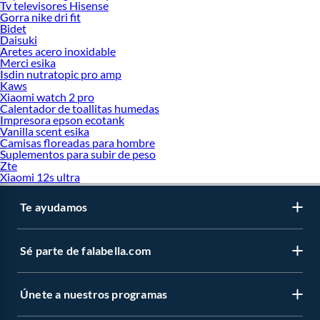
Tv televisores Hisense
Gorra nike dri fit
Bidet
Daisuki
Aretes acero inoxidable
Merci esika
Isdin nutratopic pro amp
Kaws
Xiaomi watch 2 pro
Calentador de toallitas humedas
Impresora epson ecotank
Vanilla scent esika
Camisas floreadas para hombre
Suplementos para subir de peso
Zte
Xiaomi 12s ultra
Te ayudamos
Sé parte de falabella.com
Únete a nuestros programas