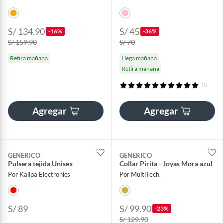
S/ 134.90
S/ 45
-16%
-36%
S/ 159.90
S/ 70
Retira mañana
Llega mañana
Retira mañana
(1)
Agregar
Agregar
GENERICO
GENERICO
Pulsera tejida Unisex
Collar Pirita - Joyas Mora azul
Por Kallpa Electronics
Por MultiTech.
S/ 89
S/ 99.90
-23%
S/ 129.90