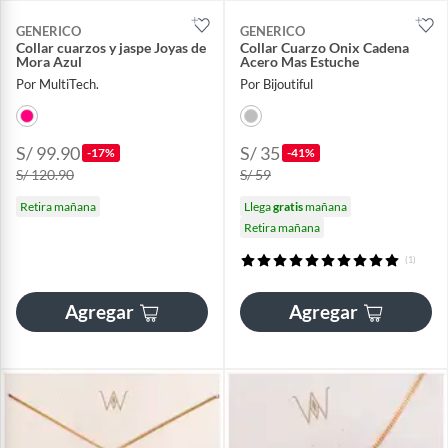
GENERICO
GENERICO
Collar cuarzos y jaspe Joyas de
Collar Cuarzo Onix Cadena
Mora Azul
Acero Mas Estuche
Por MultiTech.
Por Bijoutiful
S/ 99.90
S/ 35
-17%
-41%
S/ 120.90
S/ 59
Retira mañana
Llega
gratis
mañana
Retira mañana
(1)
Agregar
Agregar