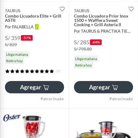
TAURUS
TAURUS
Combo Licuadora Elite + Grill
Combo Licuadora Prior Inox
ASTII
1500 + Wafflera Sweet
Cooking + Grill Asteria II
Por FALABELLA
Por TAURUS & PRACTIKA TIENDA OFICIAL
S/ 359
-57%
S/ 285
-64%
S/ 829
S/ 798.80
Llega mañana
Llega mañana
Retira hoy
Retira hoy
(12)
Agregar
Agregar
Patrocinado
Patrocinado