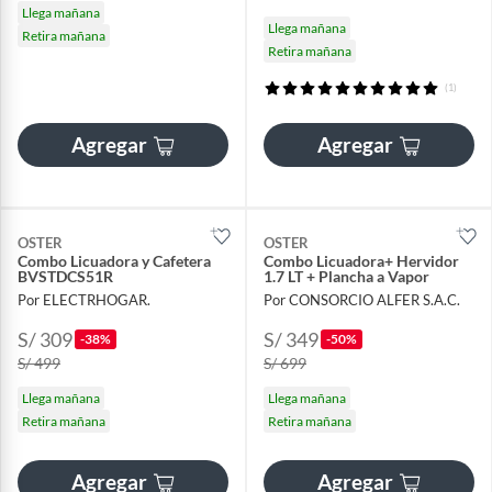
Llega mañana
Llega mañana
Retira mañana
Retira mañana
(1)
Agregar
Agregar
OSTER
OSTER
Combo Licuadora y Cafetera
Combo Licuadora+ Hervidor
BVSTDCS51R
1.7 LT + Plancha a Vapor
Por ELECTRHOGAR.
Por CONSORCIO ALFER S.A.C.
S/ 309
S/ 349
-38%
-50%
S/ 499
S/ 699
Llega mañana
Llega mañana
Retira mañana
Retira mañana
Agregar
Agregar