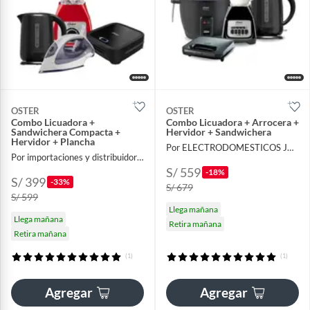
OSTER
OSTER
Combo Licuadora +
Combo Licuadora + Arrocera +
Sandwichera Compacta +
Hervidor + Sandwichera
Hervidor + Plancha
Por ELECTRODOMESTICOS JARED
Por importaciones y distribuidora A y F
S/ 559
-18%
S/ 399
-33%
S/ 679
S/ 599
Llega mañana
Llega mañana
Retira mañana
Retira mañana
(1)
(1)
Agregar
Agregar