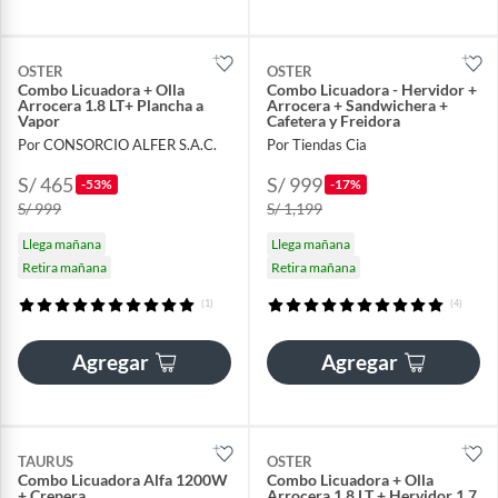
OSTER
OSTER
Combo Licuadora + Olla
Combo Licuadora - Hervidor +
Arrocera 1.8 LT+ Plancha a
Arrocera + Sandwichera +
Vapor
Cafetera y Freidora
Por CONSORCIO ALFER S.A.C.
Por Tiendas Cia
S/ 465
S/ 999
-53%
-17%
S/ 999
S/ 1,199
Llega mañana
Llega mañana
Retira mañana
Retira mañana
(1)
(4)
Agregar
Agregar
TAURUS
OSTER
Combo Licuadora Alfa 1200W
Combo Licuadora + Olla
+ Crepera
Arrocera 1.8 LT + Hervidor 1.7