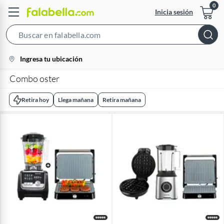
Inicia sesión
Search
Bar
location-
Ingresa tu ubicación
icon
Combo oster
Retira hoy
Llega mañana
Retira mañana