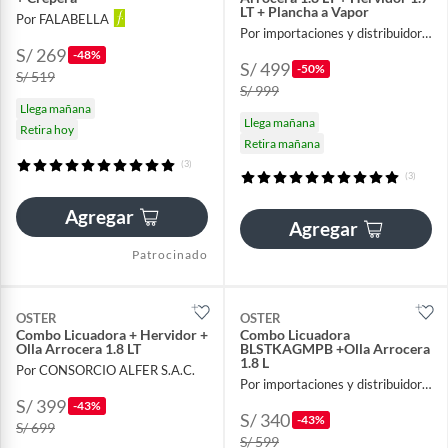
LT + Plancha a Vapor
Por FALABELLA
Por importaciones y distribuidora A y F
S/ 269
-48%
S/ 499
-50%
S/ 519
S/ 999
Llega mañana
Llega mañana
Retira hoy
Retira mañana
(3)
(3)
Agregar
Agregar
Patrocinado
OSTER
OSTER
Combo Licuadora + Hervidor +
Combo Licuadora
Olla Arrocera 1.8 LT
BLSTKAGMPB +Olla Arrocera
1.8 L
Por CONSORCIO ALFER S.A.C.
Por importaciones y distribuidora A y F
S/ 399
-43%
S/ 340
-43%
S/ 699
S/ 599