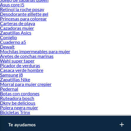
Asus core i5
Retinol la roche posay
Desodorante gillette gel
Princesas para colorear
Carteras de playa
Cazadoras mujer
Zapatillas Asics
Coniglio
Cuaderno a5
Dewalt
Mochilas impermeables para mujer
Aretes de conchas marinas
Wahl super taper
Picador de verduras
Casaca verde hombre
Samsung j8
Zapatillas Nike
Morral para mujer crepier
Pedernal
Botas con cordones
Ruteadora bosch
Dkny be delicious
Polera negra mujer
Bicicletas Trinx
Te ayudamos