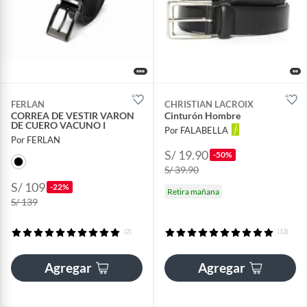
FERLAN
CHRISTIAN LACROIX
CORREA DE VESTIR VARON
Cinturón Hombre
DE CUERO VACUNO I
Por FALABELLA
Por FERLAN
S/ 19.90
-50%
S/ 39.90
S/ 109
-22%
Retira mañana
S/ 139
(2)
(13)
Agregar
Agregar