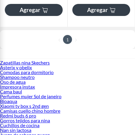
Agregar
Agregar
1
Zapatillas nina Skechers
Asterix y obelix
Comodas para dormitorio
Shampoo neutro
Oso de agua
Impresora instax
Cama baul
Perfumes mujer Sol de janeiro
Bioaqua
Xiaomi tv box s 2nd gen
Camisas cuello chino hombre
Redmi buds 6 pro
Gorros tejidos para nina
Cuchillos de cocina
Nan sin lactosa
Juego de sabanas queen