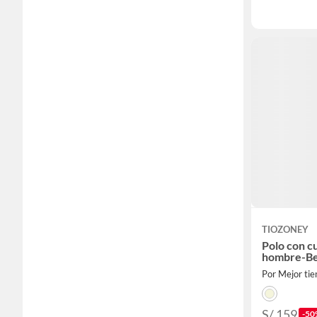
TIOZONEY
Polo con c
hombre-Be
Por Mejor ti
S/ 159
-50