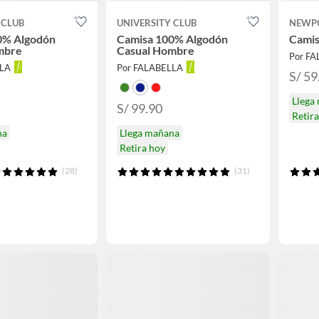
 CLUB
UNIVERSITY CLUB
NEWP
0% Algodón
Camisa 100% Algodón
Camis
mbre
Casual Hombre
Por F
LLA
Por FALABELLA
S/ 59
Llega
S/ 99.90
Retir
na
Llega mañana
Retira hoy
(28)
(31)