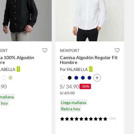
MENT
NEWPORT
a 100% Algodón
Camisa Algodón Regular Fit
re
Hombre
ALABELLA
Por FALABELLA
.90
S/ 34.90
-50%
S/ 69.90
 mañana
Llega mañana
a hoy
Retira hoy
(54)