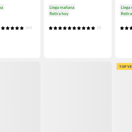
na
Llega mañana
Llega
Retira hoy
Retir
(65)
(5)
TOP V