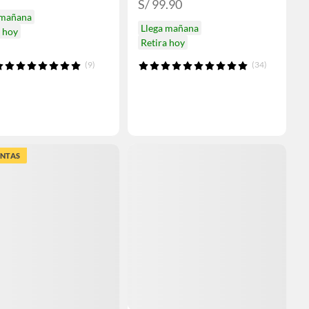
S/ 99.90
 mañana
Llega mañana
a hoy
Retira hoy
(9)
(34)
ENTAS