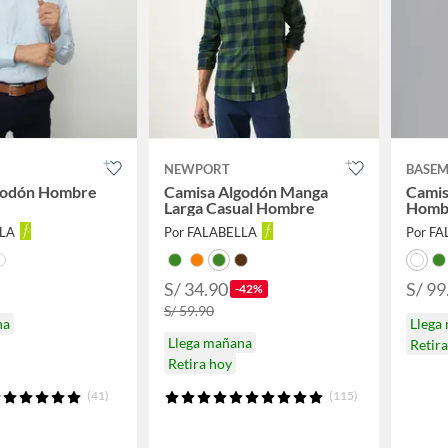
NEWPORT
BASE
godón Hombre
Camisa Algodón Manga
Camis
Larga Casual Hombre
Homb
LLA
Por FALABELLA
Por F
S/ 34.90
S/ 99
-42%
S/ 59.90
na
Llega
Llega mañana
Retir
Retira hoy
(41)
(115)