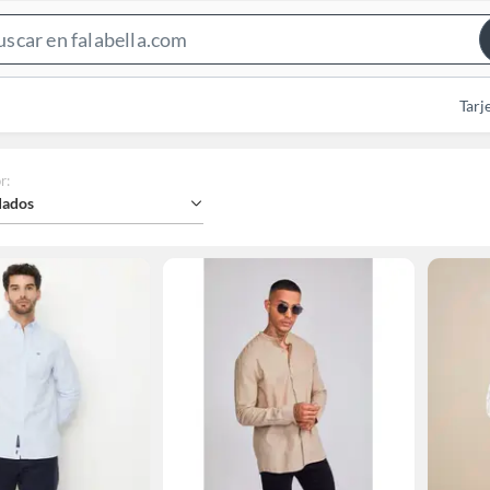
Search
Bar
Tarj
r
:
ados