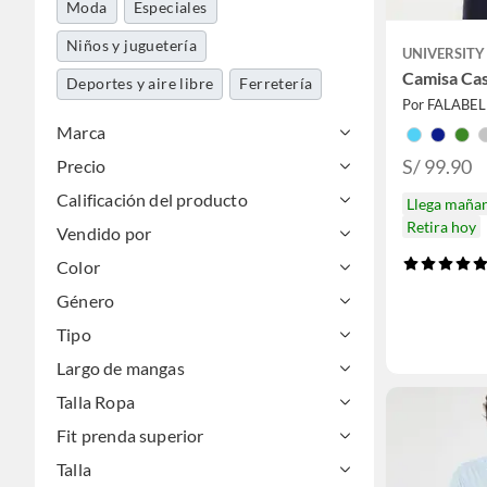
Moda
Especiales
Niños y juguetería
UNIVERSITY
Camisa Ca
Deportes y aire libre
Ferretería
Por FALABE
Marca
S/ 99.90
Precio
Calificación del producto
Llega maña
Retira hoy
Vendido por
Color
Género
Tipo
Largo de mangas
Talla Ropa
Fit prenda superior
Talla