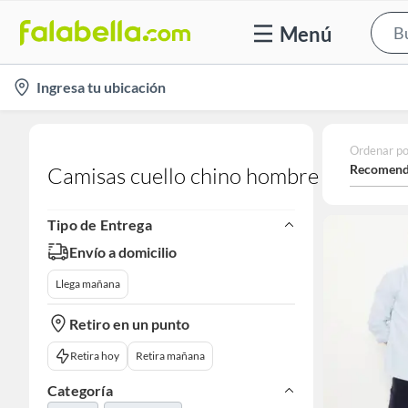
Menú
location-
Ingresa tu ubicación
icon
Ordenar po
Recomend
Camisas cuello chino hombre
Tipo de Entrega
Envío a domicilio
Llega mañana
Retiro en un punto
Retira hoy
Retira mañana
Categoría