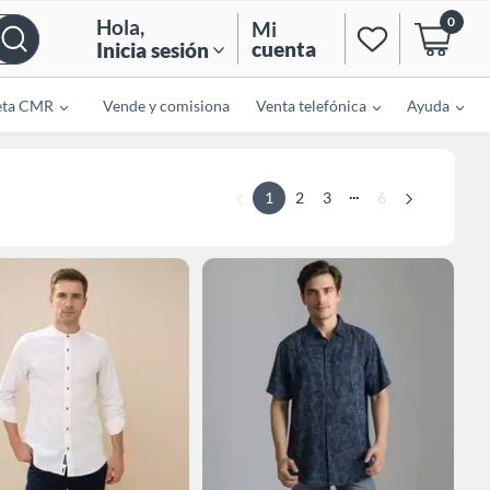
0
Hola
,
Mi
cuenta
Inicia sesión
eta CMR
Vende y comisiona
Venta telefónica
Ayuda
...
1
2
3
6