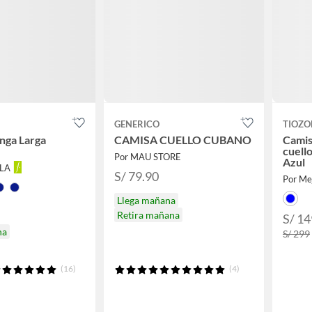
GENERICO
TIOZO
nga Larga
CAMISA CUELLO CUBANO
Camis
cuell
Por MAU STORE
Azul
LLA
S/ 79.90
Por Me
Llega mañana
Retira mañana
S/ 14
na
S/ 299
(16)
(4)