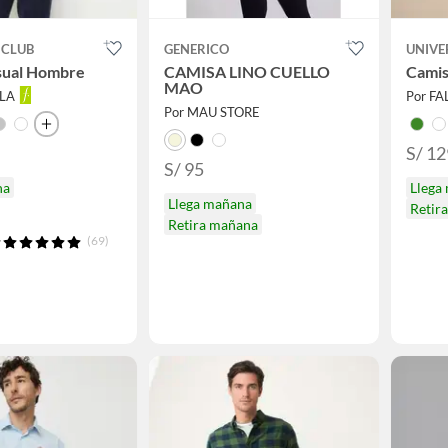
 CLUB
GENERICO
UNIVE
sual Hombre
CAMISA LINO CUELLO
Cami
MAO
LLA
Por F
Por MAU STORE
S/ 12
S/ 95
na
Llega
Llega mañana
Retir
Retira mañana
(69)