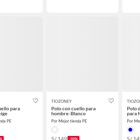
TIOZONEY
TIOZO
uello para
Polo con cuello para
Polo 
ige
hombre-Blanco
para 
enda PE
Por Mejor tienda PE
Por Me
S/ 149
S/ 14
%
-50%