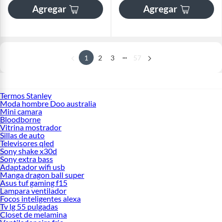
Agregar
Agregar
...
1
2
3
57
Termos Stanley
Moda hombre Doo australia
Mini camara
Bloodborne
Vitrina mostrador
Sillas de auto
Televisores qled
Sony shake x30d
Sony extra bass
Adaptador wifi usb
Manga dragon ball super
Asus tuf gaming f15
Lampara ventilador
Focos inteligentes alexa
Tv lg 55 pulgadas
Closet de melamina