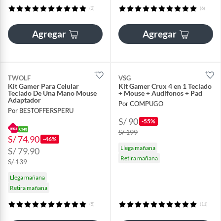
(2)
(6)
Agregar
Agregar
TWOLF
VSG
Kit Gamer Para Celular
Kit Gamer Crux 4 en 1 Teclado
Teclado De Una Mano Mouse
+ Mouse + Audífonos + Pad
Adaptador
Por COMPUGO
Por BESTOFFERSPERU
S/ 90
-55%
S/ 199
S/ 74.90
-46%
Llega mañana
S/ 79.90
Retira mañana
S/ 139
Llega mañana
Retira mañana
(5)
(11)