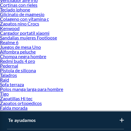
Ventilador aire frio
Cortinas con rieles
Teclado iphone
Glicinato de magnesio
Colageno con vitamina c
Zapatos nino Crocs
Kenwood
Cargador portatil xiaomi
Sandalias mujeres Footloose
Realme 6
Juegos de mesa Uno
Alfombra peluche
Chompa negra hombre
Redmi buds 4 pro
Pedernal
Pistola de silicona
Taladros
Raid
Sofa terraza
Polos manga larga para hombre
Tigo
Zapatillas Hi tec
Zapatos ortopedicos
Falda morada
Te ayudamos