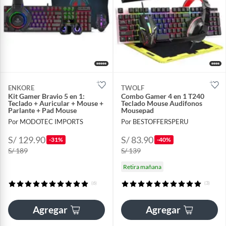
ENKORE
TWOLF
Kit Gamer Bravio 5 en 1:
Combo Gamer 4 en 1 T240
Teclado + Auricular + Mouse +
Teclado Mouse Audifonos
Parlante + Pad Mouse
Mousepad
Por MODOTEC IMPORTS
Por BESTOFFERSPERU
S/ 129.90
S/ 83.90
-31%
-40%
S/ 189
S/ 139
Retira mañana
(6)
(3)
Agregar
Agregar