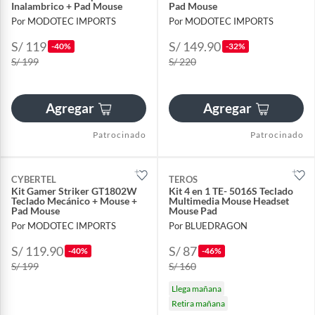
Inalambrico + Pad Mouse
Pad Mouse
Por MODOTEC IMPORTS
Por MODOTEC IMPORTS
S/ 119
S/ 149.90
-40%
-32%
S/ 199
S/ 220
Agregar
Agregar
Patrocinado
Patrocinado
CYBERTEL
TEROS
Kit Gamer Striker GT1802W
Kit 4 en 1 TE- 5016S Teclado
Teclado Mecánico + Mouse +
Multimedia Mouse Headset
Pad Mouse
Mouse Pad
Por MODOTEC IMPORTS
Por BLUEDRAGON
S/ 119.90
S/ 87
-40%
-46%
S/ 199
S/ 160
Llega mañana
Retira mañana