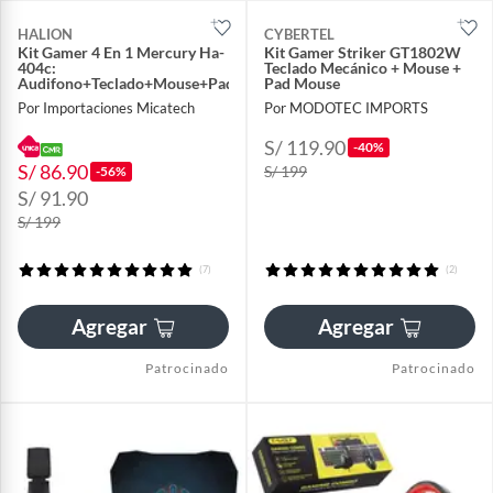
HALION
CYBERTEL
Kit Gamer 4 En 1 Mercury Ha-
Kit Gamer Striker GT1802W
404c:
Teclado Mecánico + Mouse +
Audifono+Teclado+Mouse+Pad
Pad Mouse
Por Importaciones Micatech
Por MODOTEC IMPORTS
S/ 119.90
-40%
S/ 86.90
S/ 199
-56%
S/ 91.90
S/ 199
(7)
(2)
Agregar
Agregar
Patrocinado
Patrocinado