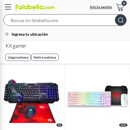
Inicia sesión
Search
Bar
location-
Ingresa tu ubicación
icon
Kit gamer
Llega mañana
Retira mañana