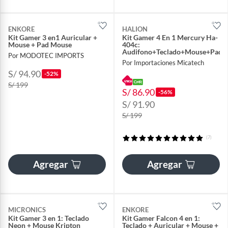
ENKORE
HALION
Kit Gamer 3 en1 Auricular +
Kit Gamer 4 En 1 Mercury Ha-
Mouse + Pad Mouse
404c:
Audifono+Teclado+Mouse+Pad
Por MODOTEC IMPORTS
Por Importaciones Micatech
S/ 94.90
-52%
S/ 199
S/ 86.90
-56%
S/ 91.90
S/ 199
(7)
Agregar
Agregar
MICRONICS
ENKORE
Kit Gamer 3 en 1: Teclado
Kit Gamer Falcon 4 en 1:
Neon + Mouse Kripton
Teclado + Auricular + Mouse +